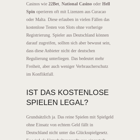
Casinos wie
22Bet
,
National Casino
oder
Hell
Spin
operieren oft mit Lizenzen aus Curacao
oder Malta. Diese erlauben in vielen Fällen das
kostenlose Testen von Slots ohne vorherige
Registrierung. Spieler aus Deutschland können
darauf zugreifen, sollten sich aber bewusst sein,
dass diese Anbieter nicht der deutschen
Regulierung unterliegen. Das bedeutet mehr
Freiheit, aber auch weniger Verbraucherschutz
im Konfliktfall.
IST DAS KOSTENLOSE
SPIELEN LEGAL?
Grundsätzlich ja. Das reine Spielen mit Spielgeld
ohne Einsatz von echtem Geld fällt in
Deutschland nicht unter das Glücksspielgesetz.