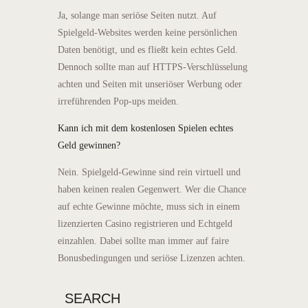
Ja, solange man seriöse Seiten nutzt. Auf
Spielgeld-Websites werden keine persönlichen
Daten benötigt, und es fließt kein echtes Geld.
Dennoch sollte man auf HTTPS-Verschlüsselung
achten und Seiten mit unseriöser Werbung oder
irreführenden Pop-ups meiden.
Kann ich mit dem kostenlosen Spielen echtes
Geld gewinnen?
Nein. Spielgeld-Gewinne sind rein virtuell und
haben keinen realen Gegenwert. Wer die Chance
auf echte Gewinne möchte, muss sich in einem
lizenzierten Casino registrieren und Echtgeld
einzahlen. Dabei sollte man immer auf faire
Bonusbedingungen und seriöse Lizenzen achten.
SEARCH