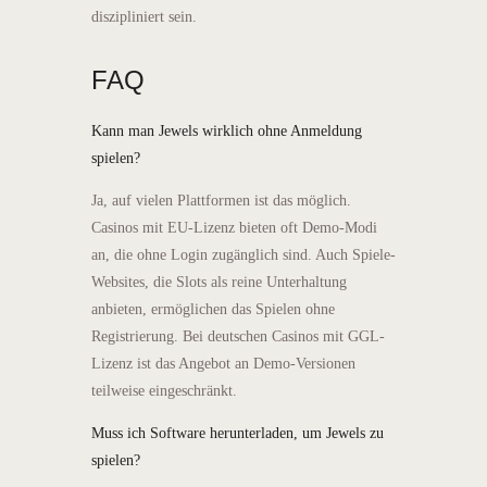
diszipliniert sein.
FAQ
Kann man Jewels wirklich ohne Anmeldung
spielen?
Ja, auf vielen Plattformen ist das möglich.
Casinos mit EU-Lizenz bieten oft Demo-Modi
an, die ohne Login zugänglich sind. Auch Spiele-
Websites, die Slots als reine Unterhaltung
anbieten, ermöglichen das Spielen ohne
Registrierung. Bei deutschen Casinos mit GGL-
Lizenz ist das Angebot an Demo-Versionen
teilweise eingeschränkt.
Muss ich Software herunterladen, um Jewels zu
spielen?