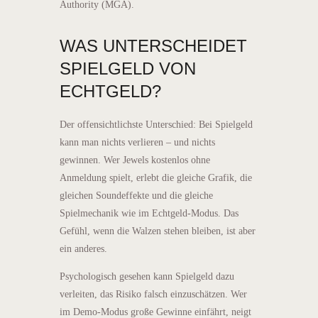
Authority (MGA).
WAS UNTERSCHEIDET
SPIELGELD VON
ECHTGELD?
Der offensichtlichste Unterschied: Bei Spielgeld
kann man nichts verlieren – und nichts
gewinnen. Wer Jewels kostenlos ohne
Anmeldung spielt, erlebt die gleiche Grafik, die
gleichen Soundeffekte und die gleiche
Spielmechanik wie im Echtgeld-Modus. Das
Gefühl, wenn die Walzen stehen bleiben, ist aber
ein anderes.
Psychologisch gesehen kann Spielgeld dazu
verleiten, das Risiko falsch einzuschätzen. Wer
im Demo-Modus große Gewinne einfährt, neigt