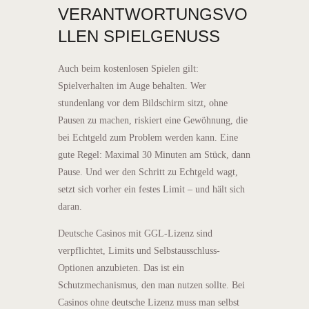
VERANTWORTUNGSVO
LLEN SPIELGENUSS
Auch beim kostenlosen Spielen gilt:
Spielverhalten im Auge behalten. Wer
stundenlang vor dem Bildschirm sitzt, ohne
Pausen zu machen, riskiert eine Gewöhnung, die
bei Echtgeld zum Problem werden kann. Eine
gute Regel: Maximal 30 Minuten am Stück, dann
Pause. Und wer den Schritt zu Echtgeld wagt,
setzt sich vorher ein festes Limit – und hält sich
daran.
Deutsche Casinos mit GGL-Lizenz sind
verpflichtet, Limits und Selbstausschluss-
Optionen anzubieten. Das ist ein
Schutzmechanismus, den man nutzen sollte. Bei
Casinos ohne deutsche Lizenz muss man selbst