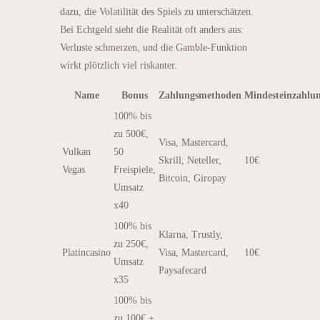
dazu, die Volatilität des Spiels zu unterschätzen.
Bei Echtgeld sieht die Realität oft anders aus:
Verluste schmerzen, und die Gamble-Funktion
wirkt plötzlich viel riskanter.
Name
Bonus
Zahlungsmethoden
Mindesteinzahlu
100% bis
zu 500€,
Visa, Mastercard,
Vulkan
50
Skrill, Neteller,
10€
Vegas
Freispiele,
Bitcoin, Giropay
Umsatz
x40
100% bis
Klarna, Trustly,
zu 250€,
Platincasino
Visa, Mastercard,
10€
Umsatz
Paysafecard
x35
100% bis
zu 100€ +