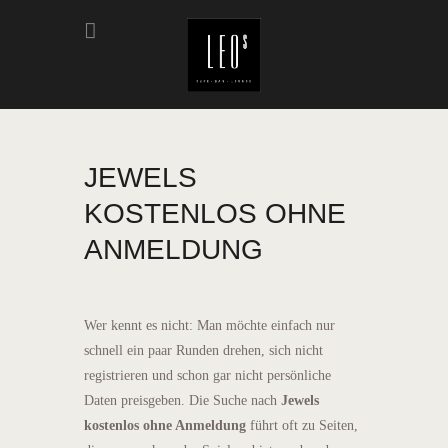
JEWELS
KOSTENLOS OHNE
ANMELDUNG
Wer kennt es nicht: Man möchte einfach nur
schnell ein paar Runden drehen, sich nicht
registrieren und schon gar nicht persönliche
Daten preisgeben. Die Suche nach
Jewels
kostenlos ohne Anmeldung
führt oft zu Seiten,