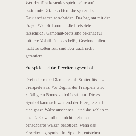
Wer den Slot kostenlos spielt, sollte auf
bestimmte Details achten, die später über
Gewinnchancen entscheiden. Das beginnt mit der
Frage: Wie oft kommen die Freispiele
tatsächlich? Gamomat-Slots sind bekannt für
mittlere Volatilität – das heißt, Gewinne fallen
nicht zu selten aus, sind aber auch nicht
garantiert.
Freispiele und das Erweiterungssymbol
Drei oder mehr Diamanten als Scatter lösen zehn
Freispiele aus. Vor Beginn der Freispiele wird
zufällig ein Bonussymbol bestimmt. Dieses
Symbol kann sich während der Freispiele auf
eine ganze Walze ausdehnen – und das zahlt sich
aus. Da Gewinnlinien nicht mehr nur
benachbarte Walzen benötigen, wenn das
Erweiterungssymbol im Spiel ist, entstehen