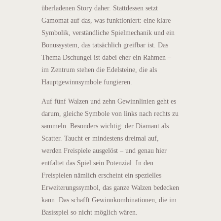
überladenen Story daher. Stattdessen setzt
Gamomat auf das, was funktioniert: eine klare
Symbolik, verständliche Spielmechanik und ein
Bonussystem, das tatsächlich greifbar ist. Das
Thema Dschungel ist dabei eher ein Rahmen –
im Zentrum stehen die Edelsteine, die als
Hauptgewinnsymbole fungieren.
Auf fünf Walzen und zehn Gewinnlinien geht es
darum, gleiche Symbole von links nach rechts zu
sammeln. Besonders wichtig: der Diamant als
Scatter. Taucht er mindestens dreimal auf,
werden Freispiele ausgelöst – und genau hier
entfaltet das Spiel sein Potenzial. In den
Freispielen nämlich erscheint ein spezielles
Erweiterungssymbol, das ganze Walzen bedecken
kann. Das schafft Gewinnkombinationen, die im
Basisspiel so nicht möglich wären.