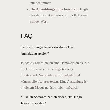
nur schlimmer.
Die Auszahlungsquote beachten:
Jungle
Jewels kommt auf etwa 96,1% RTP – ein
solider Wert.
FAQ
Kann ich Jungle Jewels wirklich ohne
Anmeldung spielen?
Ja, viele Casinos bieten eine Demoversion an, die
direkt im Browser ohne Registrierung
funktioniert. Sie spielen mit Spielgeld und
können alle Features testen. Eine Auszahlung ist
in diesem Modus natürlich nicht möglich.
Muss ich Software herunterladen, um Jungle
Jewels zu spielen?