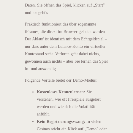
Daten. Sie öffnen das Spiel, klicken auf „Start"
und los geht's.
Praktisch funktioniert das über sogenannte
iFrames, die direkt im Browser geladen werden.
Der Ablauf ist identisch mit dem Echtgeldspiel –
nur dass unter dem Balance-Konto ein virtueller
Kontostand steht. Verloren geht dabei nichts,
gewonnen auch nichts – aber Sie lernen das Spiel
in- und auswendig.
Folgende Vorteile bietet der Demo-Modus:
Kostenloses Kennenlernen:
Sie
verstehen, wie oft Freispiele ausgelöst
werden und wie sich die Volatilität
anfühlt.
Kein Registrierungszwang:
In vielen
Casinos reicht ein Klick auf „Demo" oder