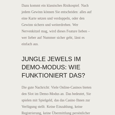
Dazu kommt ein klassisches Risikospiel. Nach
jedem Gewinn können Sie entscheiden: alles auf
eine Karte setzen und verdoppeln, oder den
Gewinn sichern und weiterdrehen. Wer
Nervenkitzel mag, wird dieses Feature lieben –
wer lieber auf Nummer sicher geht, lässt es
einfach aus.
JUNGLE JEWELS IM
DEMO-MODUS: WIE
FUNKTIONIERT DAS?
Die gute Nachricht: Viele Online-Casinos bieten
den Slot im Demo-Modus an. Das bedeutet, Sie
spielen mit Spielgeld, das das Casino Ihnen zur
Verfügung stellt. Keine Einzahlung, keine
Registrierung, keine Übermittlung persönlicher