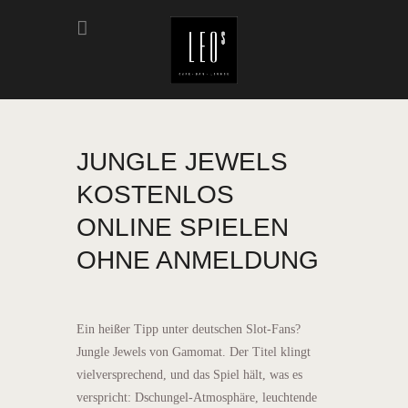
JUNGLE JEWELS
KOSTENLOS
ONLINE SPIELEN
OHNE ANMELDUNG
Ein heißer Tipp unter deutschen Slot-Fans?
Jungle Jewels von Gamomat. Der Titel klingt
vielversprechend, und das Spiel hält, was es
verspricht: Dschungel-Atmosphäre, leuchtende