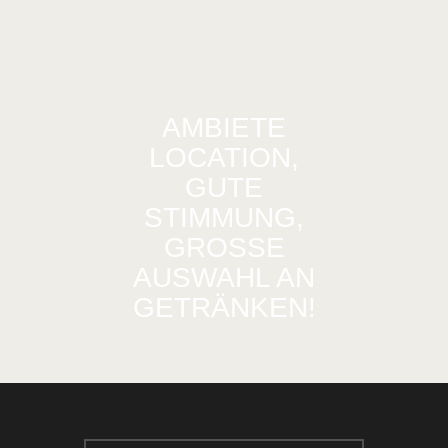
AMBIETE
LOCATION,
GUTE
STIMMUNG,
GROSSE A
USWAHL AN G
ETRÄNKEN!