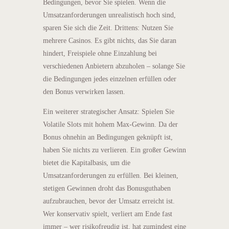
Bedingungen, bevor Sie spielen. Wenn die
Umsatzanforderungen unrealistisch hoch sind,
sparen Sie sich die Zeit. Drittens: Nutzen Sie
mehrere Casinos. Es gibt nichts, das Sie daran
hindert, Freispiele ohne Einzahlung bei
verschiedenen Anbietern abzuholen – solange Sie
die Bedingungen jedes einzelnen erfüllen oder
den Bonus verwirken lassen.
Ein weiterer strategischer Ansatz: Spielen Sie
Volatile Slots mit hohem Max-Gewinn. Da der
Bonus ohnehin an Bedingungen geknüpft ist,
haben Sie nichts zu verlieren. Ein großer Gewinn
bietet die Kapitalbasis, um die
Umsatzanforderungen zu erfüllen. Bei kleinen,
stetigen Gewinnen droht das Bonusguthaben
aufzubrauchen, bevor der Umsatz erreicht ist.
Wer konservativ spielt, verliert am Ende fast
immer – wer risikofreudig ist, hat zumindest eine