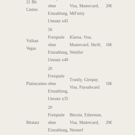
21 Bit
ohne
Visa, Mastercard,
20€
Casino
Einzahlung,
MiFinity
Umsatz x45
50
Freispiele
Klarna, Visa,
Vulkan
ohne
Mastercard, Skrill,
10€
Vegas
Einzahlung,
Neteller
Umsatz x40
20
Freispiele
Trustly, Giropay,
Platincasino
ohne
10€
Visa, Paysafecard
Einzahlung,
Umsatz x35
20
Freispiele
Bitcoin, Ethereum,
Bitstarz
ohne
Visa, Mastercard,
20€
Einzahlung,
Neosurf