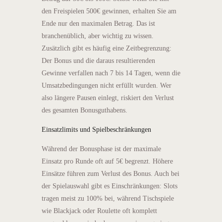
den Freispielen 500€ gewinnen, erhalten Sie am
Ende nur den maximalen Betrag. Das ist
branchenüblich, aber wichtig zu wissen.
Zusätzlich gibt es häufig eine Zeitbegrenzung:
Der Bonus und die daraus resultierenden
Gewinne verfallen nach 7 bis 14 Tagen, wenn die
Umsatzbedingungen nicht erfüllt wurden. Wer
also längere Pausen einlegt, riskiert den Verlust
des gesamten Bonusguthabens.
Einsatzlimits und Spielbeschränkungen
Während der Bonusphase ist der maximale
Einsatz pro Runde oft auf 5€ begrenzt. Höhere
Einsätze führen zum Verlust des Bonus. Auch bei
der Spielauswahl gibt es Einschränkungen: Slots
tragen meist zu 100% bei, während Tischspiele
wie Blackjack oder Roulette oft komplett