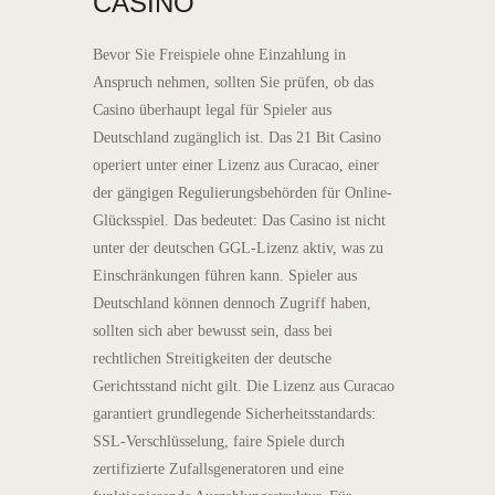
CASINO
Bevor Sie Freispiele ohne Einzahlung in
Anspruch nehmen, sollten Sie prüfen, ob das
Casino überhaupt legal für Spieler aus
Deutschland zugänglich ist. Das 21 Bit Casino
operiert unter einer Lizenz aus Curacao, einer
der gängigen Regulierungsbehörden für Online-
Glücksspiel. Das bedeutet: Das Casino ist nicht
unter der deutschen GGL-Lizenz aktiv, was zu
Einschränkungen führen kann. Spieler aus
Deutschland können dennoch Zugriff haben,
sollten sich aber bewusst sein, dass bei
rechtlichen Streitigkeiten der deutsche
Gerichtsstand nicht gilt. Die Lizenz aus Curacao
garantiert grundlegende Sicherheitsstandards:
SSL-Verschlüsselung, faire Spiele durch
zertifizierte Zufallsgeneratoren und eine