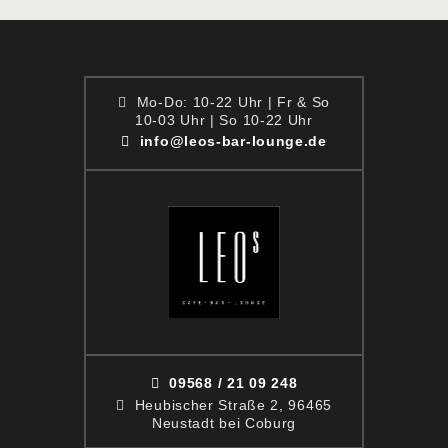
Mo-Do: 10-22 Uhr | Fr & So
10-03 Uhr | So 10-22 Uhr
info@leos-bar-lounge.de
09568 / 21 09 248
Heubischer Straße 2, 96465
Neustadt bei Coburg