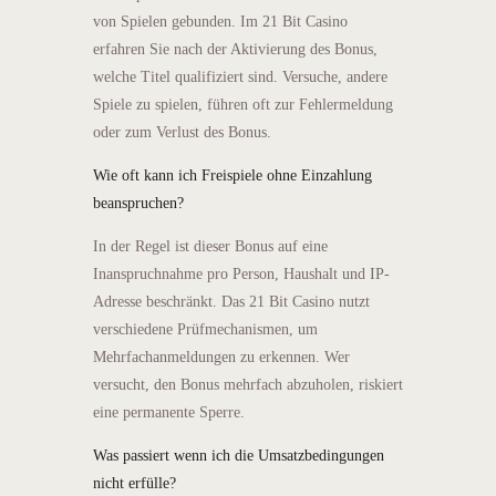
von Spielen gebunden. Im 21 Bit Casino
erfahren Sie nach der Aktivierung des Bonus,
welche Titel qualifiziert sind. Versuche, andere
Spiele zu spielen, führen oft zur Fehlermeldung
oder zum Verlust des Bonus.
Wie oft kann ich Freispiele ohne Einzahlung
beanspruchen?
In der Regel ist dieser Bonus auf eine
Inanspruchnahme pro Person, Haushalt und IP-
Adresse beschränkt. Das 21 Bit Casino nutzt
verschiedene Prüfmechanismen, um
Mehrfachanmeldungen zu erkennen. Wer
versucht, den Bonus mehrfach abzuholen, riskiert
eine permanente Sperre.
Was passiert wenn ich die Umsatzbedingungen
nicht erfülle?