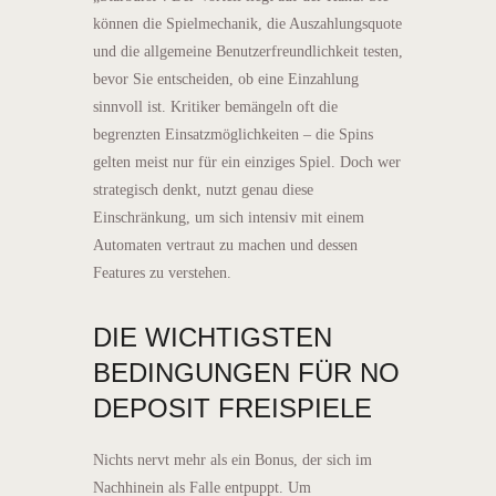
können die Spielmechanik, die Auszahlungsquote
und die allgemeine Benutzerfreundlichkeit testen,
bevor Sie entscheiden, ob eine Einzahlung
sinnvoll ist. Kritiker bemängeln oft die
begrenzten Einsatzmöglichkeiten – die Spins
gelten meist nur für ein einziges Spiel. Doch wer
strategisch denkt, nutzt genau diese
Einschränkung, um sich intensiv mit einem
Automaten vertraut zu machen und dessen
Features zu verstehen.
DIE WICHTIGSTEN
BEDINGUNGEN FÜR NO
DEPOSIT FREISPIELE
Nichts nervt mehr als ein Bonus, der sich im
Nachhinein als Falle entpuppt. Um