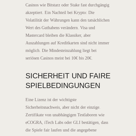
Casinos wie Bitstarz oder Stake fast durchgängig
akzeptiert. Ein Nachteil bei Krypto: Die
Volatilität der Währungen kann den tatsächlichen
Wert des Guthabens verändern. Visa und
Mastercard bleiben die Klassiker, aber
Auszahlungen auf Kreditkarten sind nicht immer
möglich. Die Mindesteinzahlung liegt bei
seriösen Casinos meist bei 10€ bis 20€.
SICHERHEIT UND FAIRE
SPIELBEDINGUNGEN
Eine Lizenz ist der wichtigste
Sicherheitsnachweis, aber nicht der einzige.
Zertifikate von unabhängigen Testlaboren wie
eCOGRA, iTech Labs oder GLI bestätigen, dass
die Spiele fair laufen und die angegebene