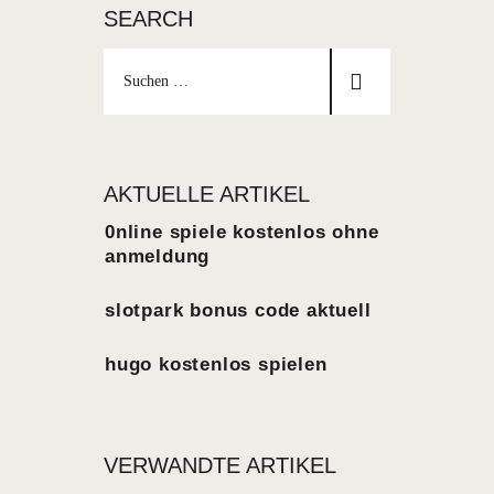
SEARCH
AKTUELLE ARTIKEL
0nline spiele kostenlos ohne
anmeldung
slotpark bonus code aktuell
hugo kostenlos spielen
VERWANDTE ARTIKEL