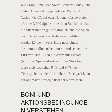
wie Crazy Time oder Sweet Bonanza CandyLand
bieten Abwechslung jenseits der Walzen. Ein
Casino wie GGBet oder National Casino bietet
oft über 3.000 Spiele an. Achten Sie darauf, dass
die Suchfunktion gut funktioniert und die Spiele
nach Herstellern oder Kategorien gefiltert
werden können. Wer ständig nach einem
bestimmten Slot suchen muss, wird schnell die
Lust verlieren. Auch die Auszahlungsquote
(RTP) der Spiele ist relevant. Bei Slots liegt
diese meist zwischen 94% und 97%, bei
Tischspielen oft deutlich höher – Blackjack kann
bei optimaler Strategie über 99% erreichen.
BONI UND
AKTIONSBEDINGUNGE
N VERSTEHEN