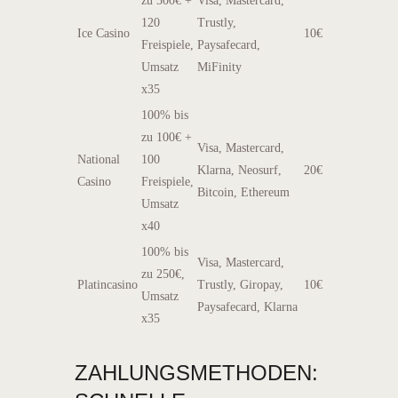
zu 500€ +
Visa, Mastercard,
120
Trustly,
Ice Casino
10€
Freispiele,
Paysafecard,
Umsatz
MiFinity
x35
100% bis
zu 100€ +
Visa, Mastercard,
National
100
Klarna, Neosurf,
20€
Casino
Freispiele,
Bitcoin, Ethereum
Umsatz
x40
100% bis
Visa, Mastercard,
zu 250€,
Platincasino
Trustly, Giropay,
10€
Umsatz
Paysafecard, Klarna
x35
ZAHLUNGSMETHODEN: