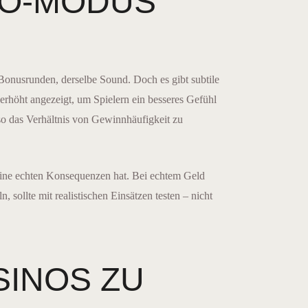
MO-MODUS
Bonusrunden, derselbe Sound. Doch es gibt subtile
rhöht angezeigt, um Spielern ein besseres Gefühl
so das Verhältnis von Gewinnhäufigkeit zu
eine echten Konsequenzen hat. Bei echtem Geld
 sollte mit realistischen Einsätzen testen – nicht
SINOS ZU