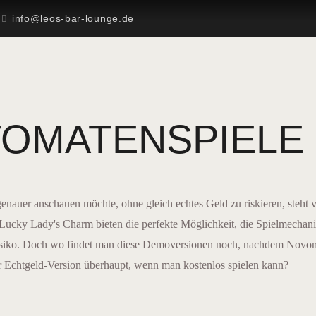
info@leos-bar-lounge.de
TOMATENSPIELE
nauer anschauen möchte, ohne gleich echtes Geld zu riskieren, steht 
Lucky Lady's Charm bieten die perfekte Möglichkeit, die Spielmechanik 
 Risiko. Doch wo findet man diese Demoversionen noch, nachdem Novom
r Echtgeld-Version überhaupt, wenn man kostenlos spielen kann?