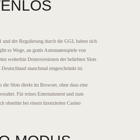
TENLOS
2021 und der Regulierung durch die GGL haben sich
ibt es Wege, an gratis Automatenspiele von
ten weiterhin Demoversionen der beliebten Slots
s Deutschland manchmal eingeschränkt ist.
n die Slots direkt im Browser, ohne dass eine
veraltet. Für reines Entertainment und zum
ch ohnehin bei einem lizenzierten Casino