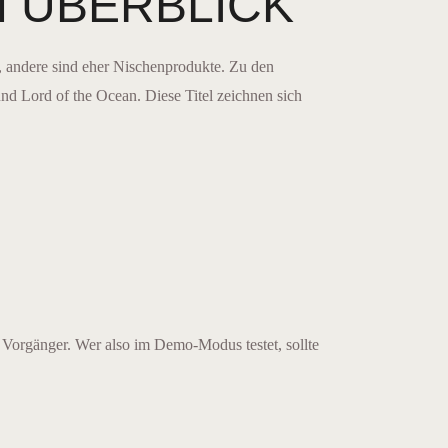
M ÜBERBLICK
t, andere sind eher Nischenprodukte. Zu den
nd Lord of the Ocean. Diese Titel zeichnen sich
Vorgänger. Wer also im Demo-Modus testet, sollte