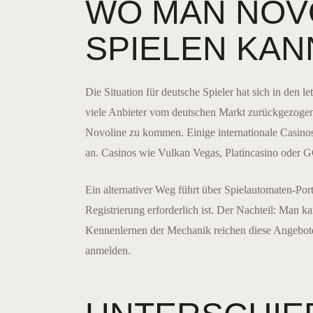
WO MAN NOV
SPIELEN KAN
Die Situation für deutsche Spieler hat sich in den
viele Anbieter vom deutschen Markt zurückgezogen 
Novoline zu kommen. Einige internationale Casinos
an. Casinos wie Vulkan Vegas, Platincasino oder G
Ein alternativer Weg führt über Spielautomaten-Port
Registrierung erforderlich ist. Der Nachteil: Man 
Kennenlernen der Mechanik reichen diese Angebote 
anmelden.