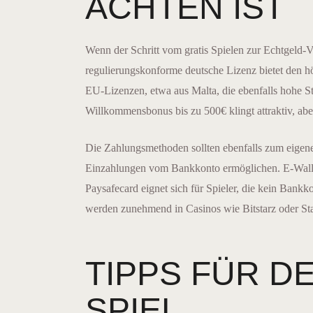
ACHTEN IST
Wenn der Schritt vom gratis Spielen zur Echtgeld-Ver
regulierungskonforme deutsche Lizenz bietet den hö
EU-Lizenzen, etwa aus Malta, die ebenfalls hohe 
Willkommensbonus bis zu 500€ klingt attraktiv, abe
Die Zahlungsmethoden sollten ebenfalls zum eigene
Einzahlungen vom Bankkonto ermöglichen. E-Wallets
Paysafecard eignet sich für Spieler, die kein Ban
werden zunehmend in Casinos wie Bitstarz oder Sta
TIPPS FÜR D
SPIEL