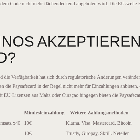
mit dem Code nicht mehr flächendeckend angeboten wird. Die EU-weite 
INOS AKZEPTIERE
D?
nd die Verfügbarkeit hat sich durch regulatorische Änderungen verände
 die Paysafecard in der Regel nicht mehr für Einzahlungen anbieten, 
mit EU-Lizenzen aus Malta oder Curaçao hingegen bieten die Paysafecar
Mindesteinzahlung
Weitere Zahlungsmethoden
Umsatz x40
10€
Klarna, Visa, Mastercard, Bitcoin
10€
Trustly, Giropay, Skrill, Neteller