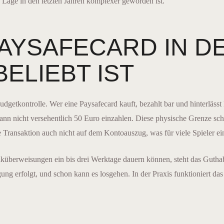
e Lage in den letzten Jahren komplexer geworden ist.
PAYSAFECARD IN 
ELIEBT IST
dgetkontrolle. Wer eine Paysafecard kauft, bezahlt bar und hinterlässt
ann nicht versehentlich 50 Euro einzahlen. Diese physische Grenze sch
Transaktion auch nicht auf dem Kontoauszug, was für viele Spieler ein 
küberweisungen ein bis drei Werktage dauern können, steht das Gutha
g erfolgt, und schon kann es losgehen. In der Praxis funktioniert das a