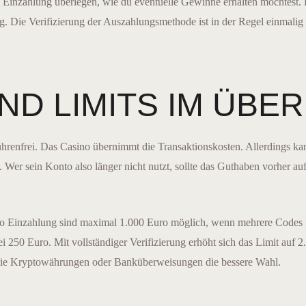
sten Einzahlung überlegen, wie du eventuelle Gewinne erhalten möchtest
 Die Verifizierung der Auszahlungsmethode ist in der Regel einmalig 
D LIMITS IM ÜBER
bührenfrei. Das Casino übernimmt die Transaktionskosten. Allerdings ka
Wer sein Konto also länger nicht nutzt, sollte das Guthaben vorher a
 Pro Einzahlung sind maximal 1.000 Euro möglich, wenn mehrere Codes
bei 250 Euro. Mit vollständiger Verifizierung erhöht sich das Limit auf
en wie Kryptowährungen oder Banküberweisungen die bessere Wahl.