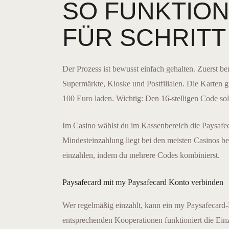
SO FUNKTION
FÜR SCHRITT
Der Prozess ist bewusst einfach gehalten. Zuerst be
Supermärkte, Kioske und Postfilialen. Die Karten 
100 Euro laden. Wichtig: Den 16-stelligen Code sollt
Im Casino wählst du im Kassenbereich die Paysafeca
Mindesteinzahlung liegt bei den meisten Casinos be
einzahlen, indem du mehrere Codes kombinierst.
Paysafecard mit my Paysafecard Konto verbinden
Wer regelmäßig einzahlt, kann ein my Paysafecard-
entsprechenden Kooperationen funktioniert die Ein