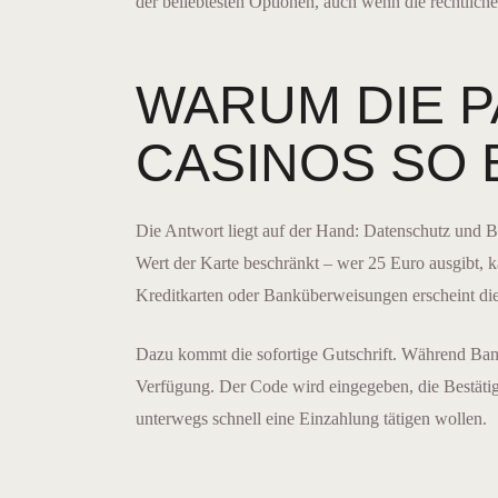
der beliebtesten Optionen, auch wenn die rechtlich
WARUM DIE 
CASINOS SO B
Die Antwort liegt auf der Hand: Datenschutz und Bu
Wert der Karte beschränkt – wer 25 Euro ausgibt, k
Kreditkarten oder Banküberweisungen erscheint die 
Dazu kommt die sofortige Gutschrift. Während Ban
Verfügung. Der Code wird eingegeben, die Bestätigun
unterwegs schnell eine Einzahlung tätigen wollen.