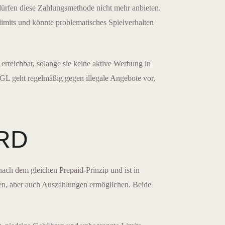
 dürfen diese Zahlungsmethode nicht mehr anbieten.
imits und könnte problematisches Spielverhalten
erreichbar, solange sie keine aktive Werbung in
 GGL geht regelmäßig gegen illegale Angebote vor,
RD
 nach dem gleichen Prepaid-Prinzip und ist in
ten, aber auch Auszahlungen ermöglichen. Beide