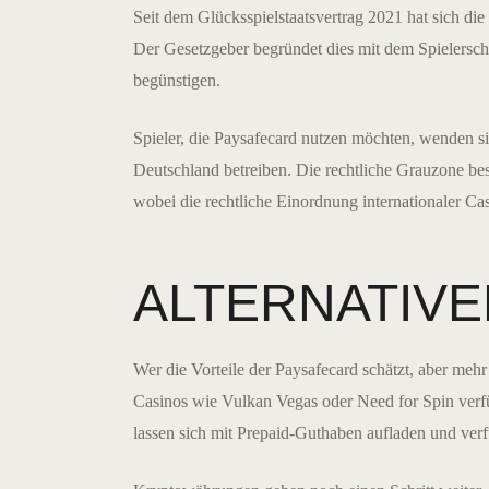
Seit dem Glücksspielstaatsvertrag 2021 hat sich di
Der Gesetzgeber begründet dies mit dem Spielersch
begünstigen.
Spieler, die Paysafecard nutzen möchten, wenden si
Deutschland betreiben. Die rechtliche Grauzone best
wobei die rechtliche Einordnung internationaler Ca
ALTERNATIV
Wer die Vorteile der Paysafecard schätzt, aber mehr 
Casinos wie Vulkan Vegas oder Need for Spin verfü
lassen sich mit Prepaid-Guthaben aufladen und ver