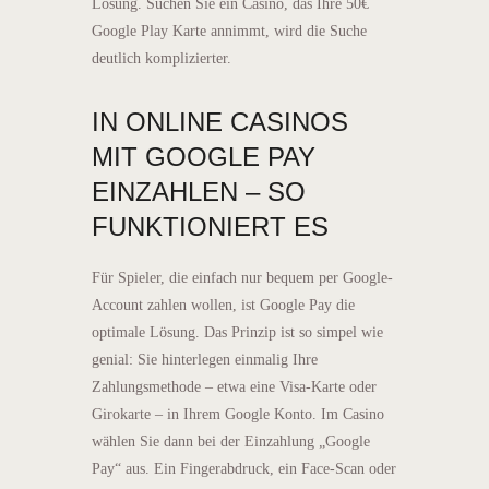
Lösung. Suchen Sie ein Casino, das Ihre 50€
Google Play Karte annimmt, wird die Suche
deutlich komplizierter.
IN ONLINE CASINOS
MIT GOOGLE PAY
EINZAHLEN – SO
FUNKTIONIERT ES
Für Spieler, die einfach nur bequem per Google-
Account zahlen wollen, ist Google Pay die
optimale Lösung. Das Prinzip ist so simpel wie
genial: Sie hinterlegen einmalig Ihre
Zahlungsmethode – etwa eine Visa-Karte oder
Girokarte – in Ihrem Google Konto. Im Casino
wählen Sie dann bei der Einzahlung „Google
Pay“ aus. Ein Fingerabdruck, ein Face-Scan oder