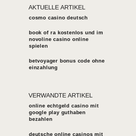
AKTUELLE ARTIKEL
cosmo casino deutsch
book of ra kostenlos und im
novoline casino online
spielen
betvoyager bonus code ohne
einzahlung
VERWANDTE ARTIKEL
online echtgeld casino mit
google play guthaben
bezahlen
deutsche online casinos mit