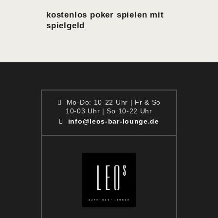
kostenlos poker spielen mit
spielgeld
Mo-Do: 10-22 Uhr | Fr & So
10-03 Uhr | So 10-22 Uhr
info@leos-bar-lounge.de