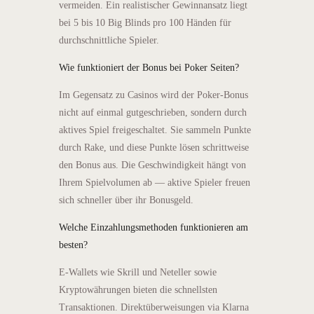
vermeiden. Ein realistischer Gewinnansatz liegt
bei 5 bis 10 Big Blinds pro 100 Händen für
durchschnittliche Spieler.
Wie funktioniert der Bonus bei Poker Seiten?
Im Gegensatz zu Casinos wird der Poker-Bonus
nicht auf einmal gutgeschrieben, sondern durch
aktives Spiel freigeschaltet. Sie sammeln Punkte
durch Rake, und diese Punkte lösen schrittweise
den Bonus aus. Die Geschwindigkeit hängt von
Ihrem Spielvolumen ab — aktive Spieler freuen
sich schneller über ihr Bonusgeld.
Welche Einzahlungsmethoden funktionieren am
besten?
E-Wallets wie Skrill und Neteller sowie
Kryptowährungen bieten die schnellsten
Transaktionen. Direktüberweisungen via Klarna