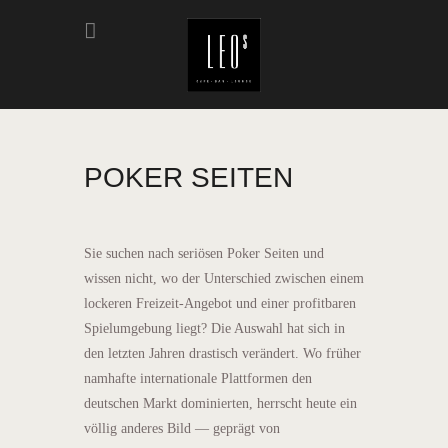
POKER SEITEN
Sie suchen nach seriösen Poker Seiten und
wissen nicht, wo der Unterschied zwischen einem
lockeren Freizeit-Angebot und einer profitbaren
Spielumgebung liegt? Die Auswahl hat sich in
den letzten Jahren drastisch verändert. Wo früher
namhafte internationale Plattformen den
deutschen Markt dominierten, herrscht heute ein
völlig anderes Bild — geprägt von