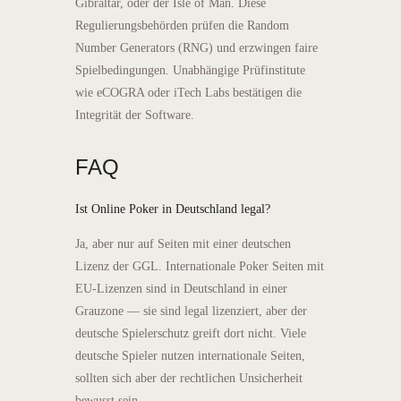
Gibraltar, oder der Isle of Man. Diese
Regulierungsbehörden prüfen die Random
Number Generators (RNG) und erzwingen faire
Spielbedingungen. Unabhängige Prüfinstitute
wie eCOGRA oder iTech Labs bestätigen die
Integrität der Software.
FAQ
Ist Online Poker in Deutschland legal?
Ja, aber nur auf Seiten mit einer deutschen
Lizenz der GGL. Internationale Poker Seiten mit
EU-Lizenzen sind in Deutschland in einer
Grauzone — sie sind legal lizenziert, aber der
deutsche Spielerschutz greift dort nicht. Viele
deutsche Spieler nutzen internationale Seiten,
sollten sich aber der rechtlichen Unsicherheit
bewusst sein.