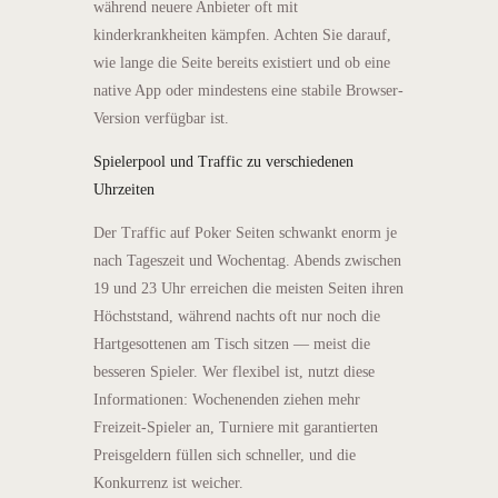
während neuere Anbieter oft mit
kinderkrankheiten kämpfen. Achten Sie darauf,
wie lange die Seite bereits existiert und ob eine
native App oder mindestens eine stabile Browser-
Version verfügbar ist.
Spielerpool und Traffic zu verschiedenen
Uhrzeiten
Der Traffic auf Poker Seiten schwankt enorm je
nach Tageszeit und Wochentag. Abends zwischen
19 und 23 Uhr erreichen die meisten Seiten ihren
Höchststand, während nachts oft nur noch die
Hartgesottenen am Tisch sitzen — meist die
besseren Spieler. Wer flexibel ist, nutzt diese
Informationen: Wochenenden ziehen mehr
Freizeit-Spieler an, Turniere mit garantierten
Preisgeldern füllen sich schneller, und die
Konkurrenz ist weicher.