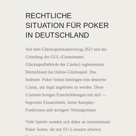
RECHTLICHE
SITUATION FÜR POKER
IN DEUTSCHLAND
Seit dem Glücksspielstaatsvertrag 2021 und der
Gründung der GGL (Gemeinsame
Glücksspielbehörde der Länder) reglementiert
Deutschland das Online-Glücksspiel. Das
bedeutet: Poker Seiten benötigen eine deutsche
Lizenz, um legal angeboten zu werden. Diese
Lizenzen bringen Einschränkungen mit sich —
begrenzte Einsatzlimits, keine Autoplay-
Funktionen und strengere Verlustgrenzen.
Viele Spieler wenden sich daher an internationale
Poker Seiten, die mit EU-Lizenzen arbeiten.