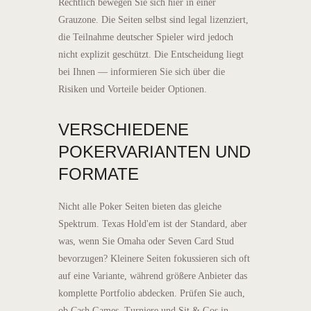
Rechtlich bewegen Sie sich hier in einer
Grauzone. Die Seiten selbst sind legal lizenziert,
die Teilnahme deutscher Spieler wird jedoch
nicht explizit geschützt. Die Entscheidung liegt
bei Ihnen — informieren Sie sich über die
Risiken und Vorteile beider Optionen.
VERSCHIEDENE
POKERVARIANTEN UND
FORMATE
Nicht alle Poker Seiten bieten das gleiche
Spektrum. Texas Hold'em ist der Standard, aber
was, wenn Sie Omaha oder Seven Card Stud
bevorzugen? Kleinere Seiten fokussieren sich oft
auf eine Variante, während größere Anbieter das
komplette Portfolio abdecken. Prüfen Sie auch,
ob Cash Games, Turniere und Sit & Gos in