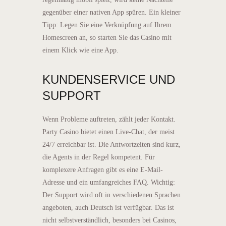
gegenüber einer nativen App spüren. Ein kleiner
Tipp: Legen Sie eine Verknüpfung auf Ihrem
Homescreen an, so starten Sie das Casino mit
einem Klick wie eine App.
KUNDENSERVICE UND
SUPPORT
Wenn Probleme auftreten, zählt jeder Kontakt.
Party Casino bietet einen Live-Chat, der meist
24/7 erreichbar ist. Die Antwortzeiten sind kurz,
die Agents in der Regel kompetent. Für
komplexere Anfragen gibt es eine E-Mail-
Adresse und ein umfangreiches FAQ. Wichtig:
Der Support wird oft in verschiedenen Sprachen
angeboten, auch Deutsch ist verfügbar. Das ist
nicht selbstverständlich, besonders bei Casinos,