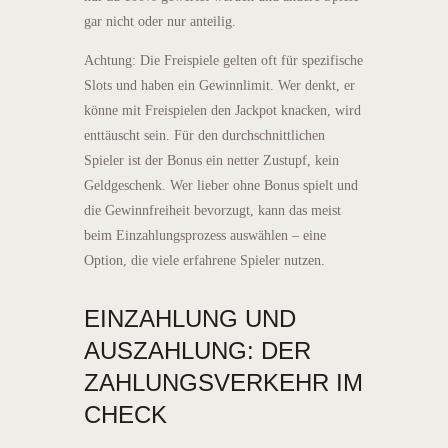
gar nicht oder nur anteilig.
Achtung: Die Freispiele gelten oft für spezifische
Slots und haben ein Gewinnlimit. Wer denkt, er
könne mit Freispielen den Jackpot knacken, wird
enttäuscht sein. Für den durchschnittlichen
Spieler ist der Bonus ein netter Zustupf, kein
Geldgeschenk. Wer lieber ohne Bonus spielt und
die Gewinnfreiheit bevorzugt, kann das meist
beim Einzahlungsprozess auswählen – eine
Option, die viele erfahrene Spieler nutzen.
EINZAHLUNG UND
AUSZAHLUNG: DER
ZAHLUNGSVERKEHR IM
CHECK