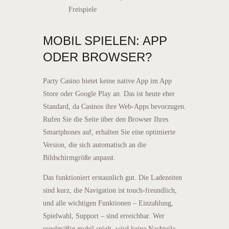
Freispiele
MOBIL SPIELEN: APP
ODER BROWSER?
Party Casino bietet keine native App im App
Store oder Google Play an. Das ist heute eher
Standard, da Casinos ihre Web-Apps bevorzugen.
Rufen Sie die Seite über den Browser Ihres
Smartphones auf, erhalten Sie eine optimierte
Version, die sich automatisch an die
Bildschirmgröße anpasst.
Das funktioniert erstaunlich gut. Die Ladezeiten
sind kurz, die Navigation ist touch-freundlich,
und alle wichtigen Funktionen – Einzahlung,
Spielwahl, Support – sind erreichbar. Wer
regelmäßig mobil spielt, wird keine Nachteile