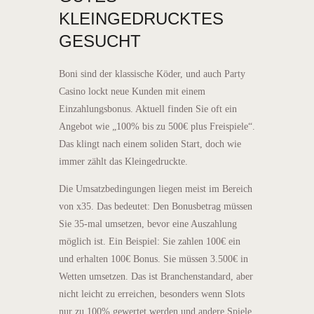
KLEINGEDRUCKTES
GESUCHT
Boni sind der klassische Köder, und auch Party
Casino lockt neue Kunden mit einem
Einzahlungsbonus. Aktuell finden Sie oft ein
Angebot wie „100% bis zu 500€ plus Freispiele“.
Das klingt nach einem soliden Start, doch wie
immer zählt das Kleingedruckte.
Die Umsatzbedingungen liegen meist im Bereich
von x35. Das bedeutet: Den Bonusbetrag müssen
Sie 35-mal umsetzen, bevor eine Auszahlung
möglich ist. Ein Beispiel: Sie zahlen 100€ ein
und erhalten 100€ Bonus. Sie müssen 3.500€ in
Wetten umsetzen. Das ist Branchenstandard, aber
nicht leicht zu erreichen, besonders wenn Slots
nur zu 100% gewertet werden und andere Spiele