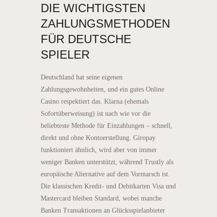
DIE WICHTIGSTEN
ZAHLUNGSMETHODEN
FÜR DEUTSCHE
SPIELER
Deutschland hat seine eigenen
Zahlungsgewohnheiten, und ein gutes Online
Casino respektiert das. Klarna (ehemals
Sofortüberweisung) ist nach wie vor die
beliebteste Methode für Einzahlungen – schnell,
direkt und ohne Kontoerstellung. Giropay
funktioniert ähnlich, wird aber von immer
weniger Banken unterstützt, während Trustly als
europäische Alternative auf dem Vormarsch ist.
Die klassischen Kredit- und Debitkarten Visa und
Mastercard bleiben Standard, wobei manche
Banken Transaktionen an Glücksspielanbieter