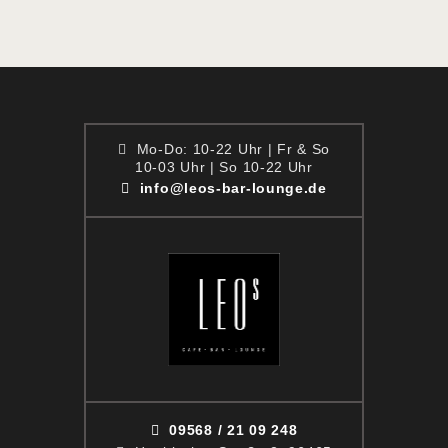
Mo-Do: 10-22 Uhr | Fr & So
10-03 Uhr | So 10-22 Uhr
info@leos-bar-lounge.de
09568 / 21 09 248