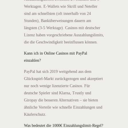
Werktagen. E-Wallets wie Skrill und Neteller
sind am schnellsten (oft innerhalb von 24
Stunden), Banküberweisungen dauern am
längsten (3-5 Werktage). Casinos mit deutscher
Lizenz haben vorgeschriebene Auszahlungslimits,
die die Geschwindigkeit beeinflussen können.
Kann ich in Online Casinos mit PayPal
einzahlen?
PayPal hat sich 2019 weitgehend aus dem
Glücksspiel-Markt zurückgezogen und akzeptiert
nur noch wenige lizenzierte Casinos. Für
deutsche Spieler sind Klarna, Trustly und
Giropay die besseren Alternativen – sie bieten
ähnliche Vorteile wie schnelle Einzahlungen und
Käuferschutz.
Was bedeutet die 1000€ Einzahlungslimit-Regel?