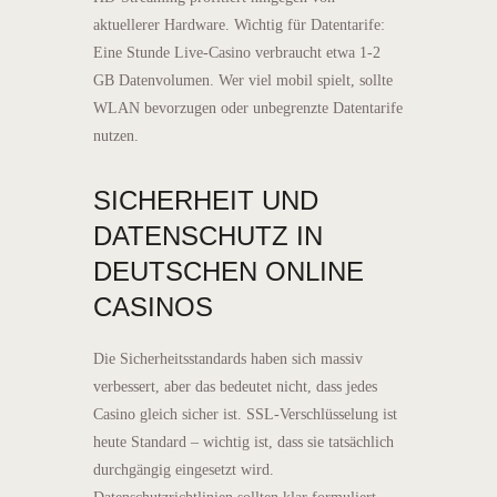
aktuellerer Hardware. Wichtig für Datentarife:
Eine Stunde Live-Casino verbraucht etwa 1-2
GB Datenvolumen. Wer viel mobil spielt, sollte
WLAN bevorzugen oder unbegrenzte Datentarife
nutzen.
SICHERHEIT UND
DATENSCHUTZ IN
DEUTSCHEN ONLINE
CASINOS
Die Sicherheitsstandards haben sich massiv
verbessert, aber das bedeutet nicht, dass jedes
Casino gleich sicher ist. SSL-Verschlüsselung ist
heute Standard – wichtig ist, dass sie tatsächlich
durchgängig eingesetzt wird.