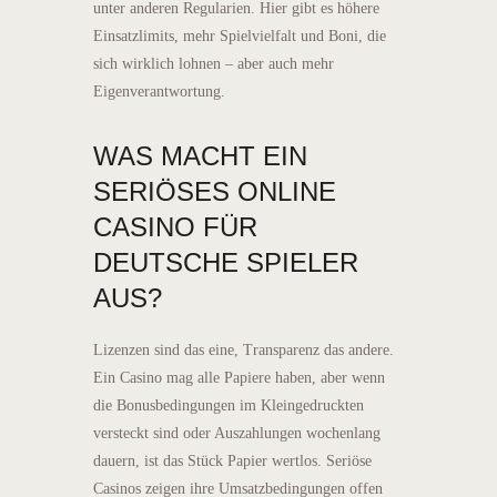
unter anderen Regularien. Hier gibt es höhere
Einsatzlimits, mehr Spielvielfalt und Boni, die
sich wirklich lohnen – aber auch mehr
Eigenverantwortung.
WAS MACHT EIN
SERIÖSES ONLINE
CASINO FÜR
DEUTSCHE SPIELER
AUS?
Lizenzen sind das eine, Transparenz das andere.
Ein Casino mag alle Papiere haben, aber wenn
die Bonusbedingungen im Kleingedruckten
versteckt sind oder Auszahlungen wochenlang
dauern, ist das Stück Papier wertlos. Seriöse
Casinos zeigen ihre Umsatzbedingungen offen