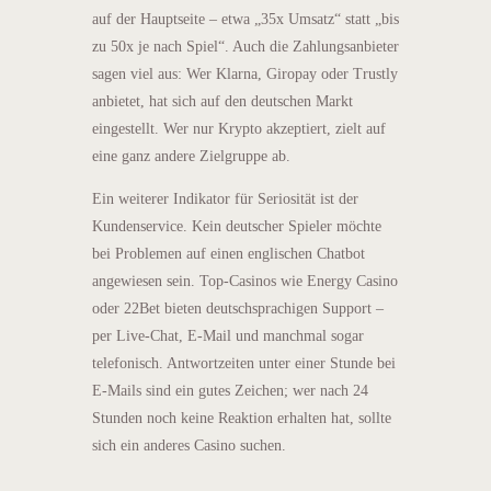
auf der Hauptseite – etwa „35x Umsatz“ statt „bis
zu 50x je nach Spiel“. Auch die Zahlungsanbieter
sagen viel aus: Wer Klarna, Giropay oder Trustly
anbietet, hat sich auf den deutschen Markt
eingestellt. Wer nur Krypto akzeptiert, zielt auf
eine ganz andere Zielgruppe ab.
Ein weiterer Indikator für Seriosität ist der
Kundenservice. Kein deutscher Spieler möchte
bei Problemen auf einen englischen Chatbot
angewiesen sein. Top-Casinos wie Energy Casino
oder 22Bet bieten deutschsprachigen Support –
per Live-Chat, E-Mail und manchmal sogar
telefonisch. Antwortzeiten unter einer Stunde bei
E-Mails sind ein gutes Zeichen; wer nach 24
Stunden noch keine Reaktion erhalten hat, sollte
sich ein anderes Casino suchen.