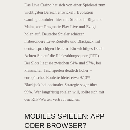
Das Live Casino hat sich von einer Spielerei zum
wichtigsten Bereich entwickelt. Evolution
Gaming dominiert hier mit Studios in Riga und
Malta, aber Pragmatic Play Live und Ezugi
holen auf. Deutsche Spieler schätzen
insbesondere Live-Roulette und Blackjack mit
deutschsprachigen Dealern. Ein wichtiges Detail:
Achten Sie auf die Rückzahlungsquote (RTP).
Bei Slots liegt sie zwischen 94% und 97%, bei
klassischen Tischspielen deutlich höher –
europäisches Roulette bietet etwa 97,3%,
Blackjack bei optimaler Strategie sogar über
99%. Wer langfristig spielen will, sollte sich mit
den RTP-Werten vertraut machen.
MOBILES SPIELEN: APP
ODER BROWSER?