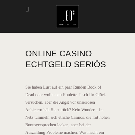
ONLINE CASINO
ECHTGELD SERIÖS
Sie haben Lust auf ein paar Runden Book of
Dead oder wollen am Roulette-Tisch Ihr Glück
versuchen, aber die Angst vor unseriösen
Anbietern hält Sie zurück? Kein Wunder – im
Netz tummeln sich etliche Casinos, die mit hohen
Bonusversprechen locken, aber bei der
Auszahlung Probleme machen. Was macht ein