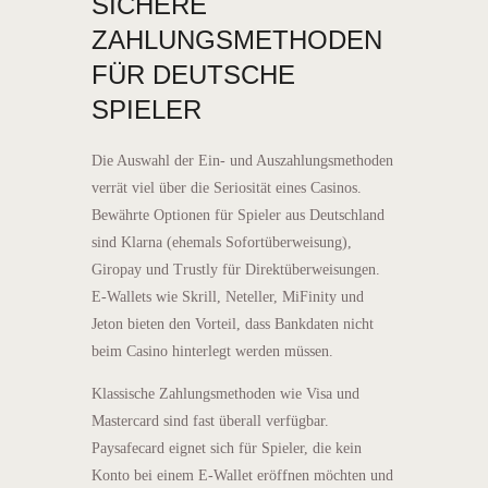
SICHERE
ZAHLUNGSMETHODEN
FÜR DEUTSCHE
SPIELER
Die Auswahl der Ein- und Auszahlungsmethoden
verrät viel über die Seriosität eines Casinos.
Bewährte Optionen für Spieler aus Deutschland
sind Klarna (ehemals Sofortüberweisung),
Giropay und Trustly für Direktüberweisungen.
E-Wallets wie Skrill, Neteller, MiFinity und
Jeton bieten den Vorteil, dass Bankdaten nicht
beim Casino hinterlegt werden müssen.
Klassische Zahlungsmethoden wie Visa und
Mastercard sind fast überall verfügbar.
Paysafecard eignet sich für Spieler, die kein
Konto bei einem E-Wallet eröffnen möchten und