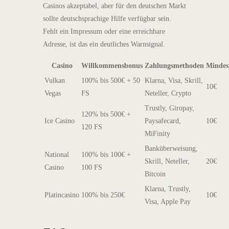
Casinos akzeptabel, aber für den deutschen Markt
sollte deutschsprachige Hilfe verfügbar sein.
Fehlt ein Impressum oder eine erreichbare
Adresse, ist das ein deutliches Warnsignal.
Casino
Willkommensbonus
Zahlungsmethoden
Mindes
Vulkan
100% bis 500€ + 50
Klarna, Visa, Skrill,
10€
Vegas
FS
Neteller, Crypto
Trustly, Giropay,
120% bis 500€ +
Ice Casino
Paysafecard,
10€
120 FS
MiFinity
Banküberweisung,
National
100% bis 100€ +
Skrill, Neteller,
20€
Casino
100 FS
Bitcoin
Klarna, Trustly,
Platincasino
100% bis 250€
10€
Visa, Apple Pay