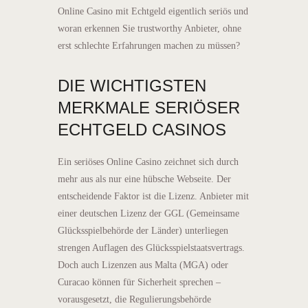
Online Casino mit Echtgeld eigentlich seriös und
woran erkennen Sie trustworthy Anbieter, ohne
erst schlechte Erfahrungen machen zu müssen?
DIE WICHTIGSTEN
MERKMALE SERIÖSER
ECHTGELD CASINOS
Ein seriöses Online Casino zeichnet sich durch
mehr aus als nur eine hübsche Webseite. Der
entscheidende Faktor ist die Lizenz. Anbieter mit
einer deutschen Lizenz der GGL (Gemeinsame
Glücksspielbehörde der Länder) unterliegen
strengen Auflagen des Glücksspielstaatsvertrags.
Doch auch Lizenzen aus Malta (MGA) oder
Curacao können für Sicherheit sprechen –
vorausgesetzt, die Regulierungsbehörde