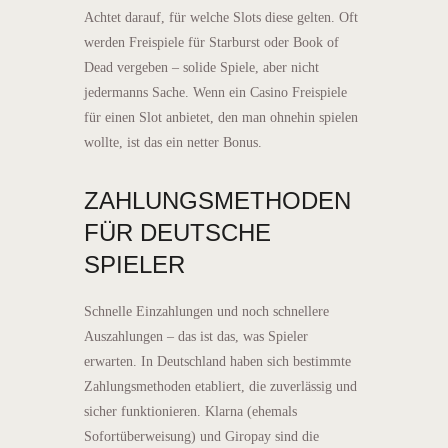
Achtet darauf, für welche Slots diese gelten. Oft
werden Freispiele für Starburst oder Book of
Dead vergeben – solide Spiele, aber nicht
jedermanns Sache. Wenn ein Casino Freispiele
für einen Slot anbietet, den man ohnehin spielen
wollte, ist das ein netter Bonus.
ZAHLUNGSMETHODEN
FÜR DEUTSCHE
SPIELER
Schnelle Einzahlungen und noch schnellere
Auszahlungen – das ist das, was Spieler
erwarten. In Deutschland haben sich bestimmte
Zahlungsmethoden etabliert, die zuverlässig und
sicher funktionieren. Klarna (ehemals
Sofortüberweisung) und Giropay sind die