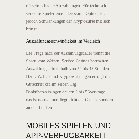
oft sehr schnelle Auszahlungen. Für technisch
versierte Spieler eine interessante Option, die
jedoch Schwankungen der Kryptokurse mit sich
bringt.
Auszahlungsgeschwindigkeit im Vergleich
Die Frage nach der Auszahlungsdauer trennt die
Spreu vom Weizen. Seriöse Casinos bearbeiten
Auszahlungen innerhalb von 24 bis 48 Stunden.
Bei E-Wallets und Kryptowährungen erfolgt die
Gutschrift oft am selben Tag.
Banküberweisungen dauern 2 bis 5 Werktage –
das ist normal und liegt nicht am Casino, sondern
an den Banken.
MOBILES SPIELEN UND
APP-VERFÜGBARKEIT