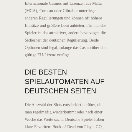
Internationale Casinos mit Lizenzen aus Malta
(MGA), Curacao oder Gibraltar unterliegen
anderen Regulierungen und können oft höhere
Einsätze und größere Boni anbieten. Für manche
Spieler ist das attraktiver, andere bevorzugen die
Sicherheit der deutschen Regulierung. Beide
Optionen sind legal, solange das Casino über eine
gültige EU-Lizenz verfügt.
DIE BESTEN
SPIELAUTOMATEN AUF
DEUTSCHEN SEITEN
Die Auswahl der Slots entscheidet darüber, ob
man regelmäßig wiederkommt oder nach einer
Woche das Weite sucht. Deutsche Spieler haben
klare Favoriten: Book of Dead von Play'n GO,