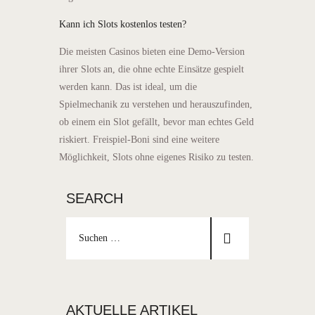
Kann ich Slots kostenlos testen?
Die meisten Casinos bieten eine Demo-Version
ihrer Slots an, die ohne echte Einsätze gespielt
werden kann. Das ist ideal, um die
Spielmechanik zu verstehen und herauszufinden,
ob einem ein Slot gefällt, bevor man echtes Geld
riskiert. Freispiel-Boni sind eine weitere
Möglichkeit, Slots ohne eigenes Risiko zu testen.
SEARCH
AKTUELLE ARTIKEL