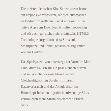
Die meisten deutschen Slot-Seiten setzen heute
auf responsive Webseiten, die sich automatisch
an Bildschirmgröße und Gerät anpassen. Eine
native App zum Download ist selten notwendig
und oft auch gar nicht mehr erwünscht. HTML5-
Technologie sorgt dafür, dass Slots auf
Smartphone und Tablet genauso flüssig laufen
wie am Desktop.
Das Spielsystem von unterwegs hat Vorteile: Man
kann kurze Pausen für ein paar Runden nutzen
und muss nicht bis zum Abend warten.
Gleichzeitig sollten Spieler mit ihrem
Datenverbrauch und der Akkulaufzeit im
Hinterkopf behalten – grafisch aufwendige Slots
verbrauchen mehr Strom als einfache Frucht-
Slots.