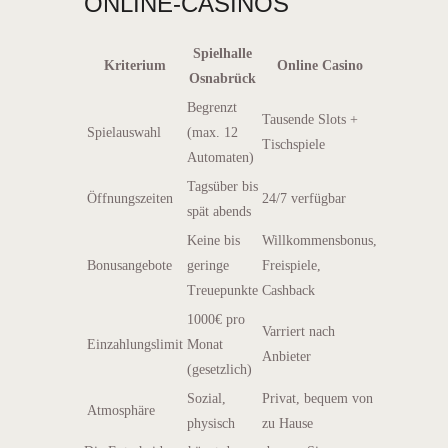
ONLINE-CASINOS
Spielhalle
Kriterium
Online Casino
Osnabrück
Begrenzt
Tausende Slots +
Spielauswahl
(max. 12
Tischspiele
Automaten)
Tagsüber bis
Öffnungszeiten
24/7 verfügbar
spät abends
Keine bis
Willkommensbonus,
Bonusangebote
geringe
Freispiele,
Treuepunkte
Cashback
1000€ pro
Varriert nach
Einzahlungslimit
Monat
Anbieter
(gesetzlich)
Sozial,
Privat, bequem von
Atmosphäre
physisch
zu Hause