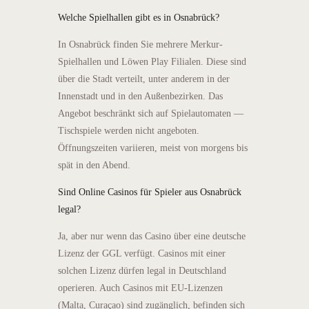
Welche Spielhallen gibt es in Osnabrück?
In Osnabrück finden Sie mehrere Merkur-
Spielhallen und Löwen Play Filialen. Diese sind
über die Stadt verteilt, unter anderem in der
Innenstadt und in den Außenbezirken. Das
Angebot beschränkt sich auf Spielautomaten —
Tischspiele werden nicht angeboten.
Öffnungszeiten variieren, meist von morgens bis
spät in den Abend.
Sind Online Casinos für Spieler aus Osnabrück
legal?
Ja, aber nur wenn das Casino über eine deutsche
Lizenz der GGL verfügt. Casinos mit einer
solchen Lizenz dürfen legal in Deutschland
operieren. Auch Casinos mit EU-Lizenzen
(Malta, Curaçao) sind zugänglich, befinden sich