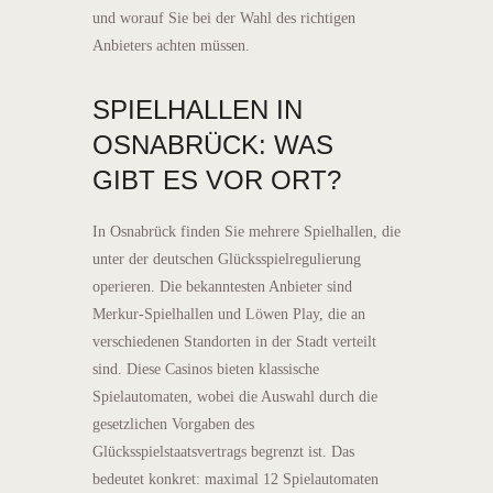
und worauf Sie bei der Wahl des richtigen
Anbieters achten müssen.
SPIELHALLEN IN
OSNABRÜCK: WAS
GIBT ES VOR ORT?
In Osnabrück finden Sie mehrere Spielhallen, die
unter der deutschen Glücksspielregulierung
operieren. Die bekanntesten Anbieter sind
Merkur-Spielhallen und Löwen Play, die an
verschiedenen Standorten in der Stadt verteilt
sind. Diese Casinos bieten klassische
Spielautomaten, wobei die Auswahl durch die
gesetzlichen Vorgaben des
Glücksspielstaatsvertrags begrenzt ist. Das
bedeutet konkret: maximal 12 Spielautomaten