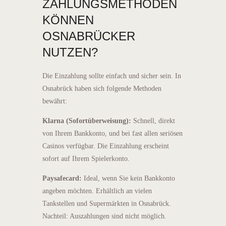
ZAHLUNGSMETHODEN
KÖNNEN
OSNABRÜCKER
NUTZEN?
Die Einzahlung sollte einfach und sicher sein. In
Osnabrück haben sich folgende Methoden
bewährt:
Klarna (Sofortüberweisung):
Schnell, direkt
von Ihrem Bankkonto, und bei fast allen seriösen
Casinos verfügbar. Die Einzahlung erscheint
sofort auf Ihrem Spielerkonto.
Paysafecard:
Ideal, wenn Sie kein Bankkonto
angeben möchten. Erhältlich an vielen
Tankstellen und Supermärkten in Osnabrück.
Nachteil: Auszahlungen sind nicht möglich.