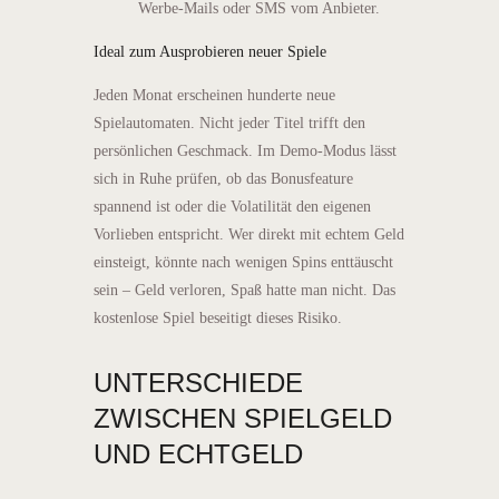
Werbe-Mails oder SMS vom Anbieter.
Ideal zum Ausprobieren neuer Spiele
Jeden Monat erscheinen hunderte neue
Spielautomaten. Nicht jeder Titel trifft den
persönlichen Geschmack. Im Demo-Modus lässt
sich in Ruhe prüfen, ob das Bonusfeature
spannend ist oder die Volatilität den eigenen
Vorlieben entspricht. Wer direkt mit echtem Geld
einsteigt, könnte nach wenigen Spins enttäuscht
sein – Geld verloren, Spaß hatte man nicht. Das
kostenlose Spiel beseitigt dieses Risiko.
UNTERSCHIEDE
ZWISCHEN SPIELGELD
UND ECHTGELD