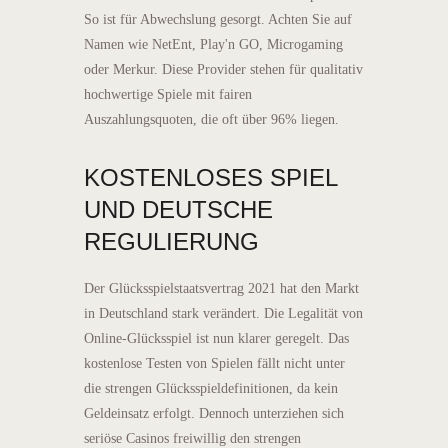
So ist für Abwechslung gesorgt. Achten Sie auf
Namen wie NetEnt, Play'n GO, Microgaming
oder Merkur. Diese Provider stehen für qualitativ
hochwertige Spiele mit fairen
Auszahlungsquoten, die oft über 96% liegen.
KOSTENLOSES SPIEL
UND DEUTSCHE
REGULIERUNG
Der Glücksspielstaatsvertrag 2021 hat den Markt
in Deutschland stark verändert. Die Legalität von
Online-Glücksspiel ist nun klarer geregelt. Das
kostenlose Testen von Spielen fällt nicht unter
die strengen Glücksspieldefinitionen, da kein
Geldeinsatz erfolgt. Dennoch unterziehen sich
seriöse Casinos freiwillig den strengen