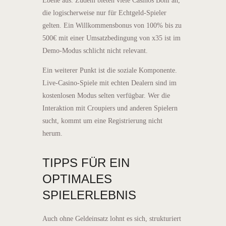
Ebene aus. Zudem bieten viele Casinos Boni an,
die logischerweise nur für Echtgeld-Spieler
gelten. Ein Willkommensbonus von 100% bis zu
500€ mit einer Umsatzbedingung von x35 ist im
Demo-Modus schlicht nicht relevant.
Ein weiterer Punkt ist die soziale Komponente.
Live-Casino-Spiele mit echten Dealern sind im
kostenlosen Modus selten verfügbar. Wer die
Interaktion mit Croupiers und anderen Spielern
sucht, kommt um eine Registrierung nicht
herum.
TIPPS FÜR EIN
OPTIMALES
SPIELERLEBNIS
Auch ohne Geldeinsatz lohnt es sich, strukturiert