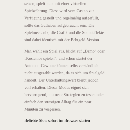
setzen, spielt man mit einer virtuellen
Spielwährung. Diese wird vom Casino zur
Verfügung gestellt und regelmäßig aufgefüllt,
sollte das Guthaben aufgebraucht sein. Die
Spielmechanik, die Grafik und die Soundeffekte
sind dabei identisch mit der Echtgeld-Version.
Man wählt ein Spiel aus, klickt auf „Demo“ oder
„Kostenlos spielen“, und schon startet der
Automat. Gewinne können selbstverständlich
nicht ausgezahlt werden, da es sich um Spielgeld
handelt. Der Unterhaltungswert bleibt jedoch
voll erhalten. Dieser Modus eignet sich
hervorragend, um neue Strategien zu testen oder
einfach den stressigen Alltag für ein paar
Minuten zu vergessen.
Beliebte Slots sofort im Browser starten