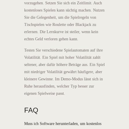
vorzugehen. Setzen Sie sich ein Zeitlimit. Auch
kostenloses Spielen kann süchtig machen. Nutzen
Sie die Gelegenheit, um die Spielregeln von
Tischspielen wie Roulette oder Blackjack zu
erlernen. Die Lernkurve ist steiler, wenn kein
echtes Geld verloren gehen kann.
Testen Sie verschiedene Spielautomaten auf ihre
Volatilität. Ein Spiel mit hoher Volatilität zahlt
seltener, aber dafür höhere Beträge aus. Ein Spiel
mit niedriger Volatilität gewährt häufigere, aber
kleinere Gewinne. Im Demo-Modus lässt sich in
Ruhe herausfinden, welcher Typ besser zur
eigenen Spielweise passt.
FAQ
Muss ich Software herunterladen, um kostenlos