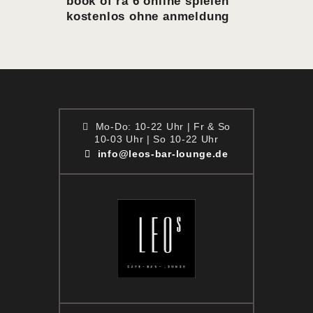
book of ra 6 online spielen
kostenlos ohne anmeldung
Mo-Do: 10-22 Uhr | Fr & So
10-03 Uhr | So 10-22 Uhr
info@leos-bar-lounge.de