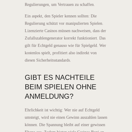
Regulierungen, um Vertrauen zu schaffen.
Ein aspekt, den Spieler kennen sollten: Die
Regulierung schützt vor manipulierten Spielen.
Lizenzierte Casinos müssen nachweisen, dass der
Zufallszahlengenerator korrekt funktioniert. Das
gilt für Echtgeld genauso wie für Spielgeld. Wer
kostenlos spielt, profitiert also indirekt von
diesen Sicherheitsstandards.
GIBT ES NACHTEILE
BEIM SPIELEN OHNE
ANMELDUNG?
Ehrlichkeit ist wichtig: Wer nie auf Echtgeld
umsteigt, wird nie einen Gewinn auszahlen lassen
können. Die Spannung bleibt auf einer gewissen