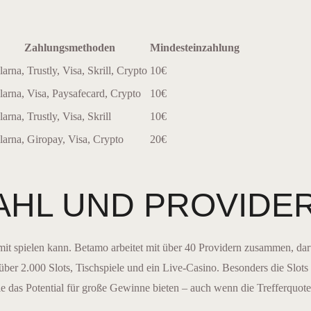
Zahlungsmethoden
Mindesteinzahlung
larna, Trustly, Visa, Skrill, Crypto
10€
larna, Visa, Paysafecard, Crypto
10€
arna, Trustly, Visa, Skrill
10€
larna, Giropay, Visa, Crypto
20€
HL UND PROVIDER
damit spielen kann. Betamo arbeitet mit über 40 Providern zusammen, d
er 2.000 Slots, Tischspiele und ein Live-Casino. Besonders die Slots 
e das Potential für große Gewinne bieten – auch wenn die Trefferquote n