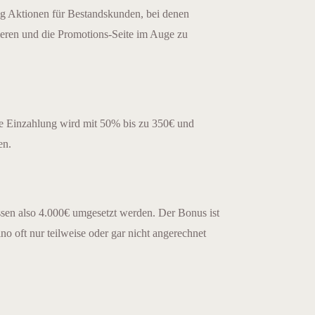
ig Aktionen für Bestandskunden, bei denen
ieren und die Promotions-Seite im Auge zu
te Einzahlung wird mit 50% bis zu 350€ und
en.
sen also 4.000€ umgesetzt werden. Der Bonus ist
o oft nur teilweise oder gar nicht angerechnet