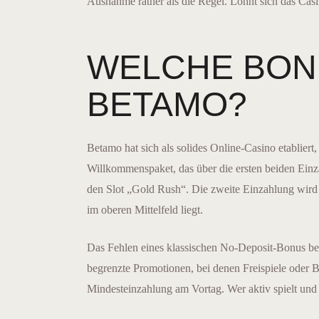
Ausnahme rather als die Regel. Lohnt sich das Cas
WELCHE BONU
BETAMO?
Betamo hat sich als solides Online-Casino etablier
Willkommenspaket, das über die ersten beiden Einza
den Slot „Gold Rush“. Die zweite Einzahlung wird 
im oberen Mittelfeld liegt.
Das Fehlen eines klassischen No-Deposit-Bonus bede
begrenzte Promotionen, bei denen Freispiele oder 
Mindesteinzahlung am Vortag. Wer aktiv spielt und 