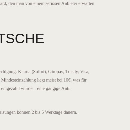
dard, den man von einem seriösen Anbieter erwarten
TSCHE
ügung: Klarna (Sofort), Giropay, Trustly, Visa,
 Mindesteinzahlung liegt meist bei 10€, was für
 eingezahlt wurde – eine gängige Anti-
weisungen können 2 bis 5 Werktage dauern.