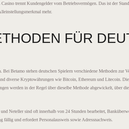
as Casino trennt Kundengelder vom Betriebsvermögen. Das ist der Stan
 Alleinstellungsmerkmal mehr.
THODEN FÜR DEU
. Bei Betamo stehen deutschen Spielern verschiedene Methoden zur Verf
y und diverse Kryptowährungen wie Bitcoin, Ethereum und Litecoin. Die
ungen werden in der Regel über dieselbe Methode abgewickelt, über die
l und Neteller sind oft innerhalb von 24 Stunden bearbeitet, Banküber
ung fällig und erfordert Personalausweis sowie Adressnachweis.