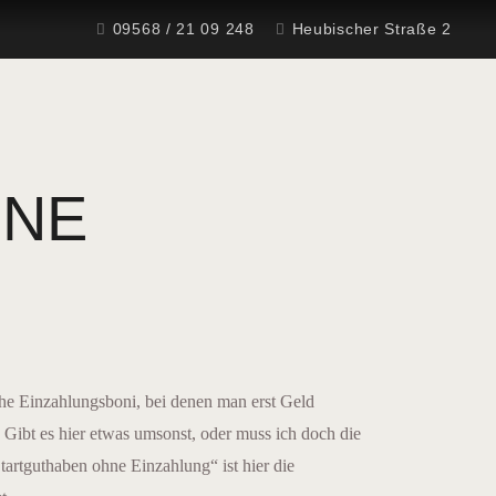
09568 / 21 09 248
Heubischer Straße 2
HNE
che Einzahlungsboni, bei denen man erst Geld
Gibt es hier etwas umsonst, oder muss ich doch die
artguthaben ohne Einzahlung“ ist hier die