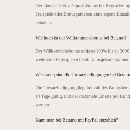
Der klassische No-Deposit-Bonus bei Registrierung
Freispiele oder Bonusguthaben ohne eigene Einzah
behalten.
Wie hoch ist der Willkommensbonus bei Betamo?
Der Willkommensbonus umfasst 100% bis zu 300€ au
weiteren 50 Freispielen belohnt. Insgesamt können 
Wie streng sind die Umsatzbedingungen bei Betam
Die Umsatzbedingung liegt bei x40 des Bonusbetra
14 Tage gültig, und der maximale Einsatz pro Runde
werden.
Kann man bei Betamo mit PayPal einzahlen?