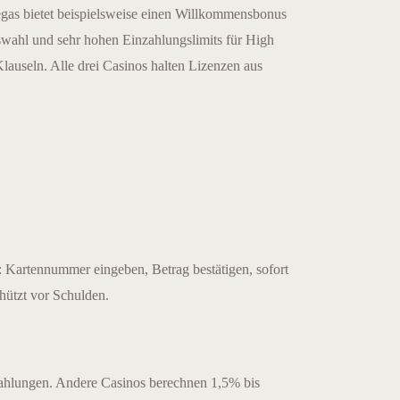
egas bietet beispielsweise einen Willkommensbonus
uswahl und sehr hohen Einzahlungslimits für High
auseln. Alle drei Casinos halten Lizenzen aus
h: Kartennummer eingeben, Betrag bestätigen, sofort
chützt vor Schulden.
zahlungen. Andere Casinos berechnen 1,5% bis