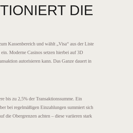
TIONIERT DIE
 zum Kassenbereich und wählt „Visa“ aus der Liste
in. Moderne Casinos setzen hierbei auf 3D
Transaktion autorisieren kann. Das Ganze dauert in
dere bis zu 2,5% der Transaktionssumme. Ein
, aber bei regelmäßigen Einzahlungen summiert sich
auf die Obergrenzen achten – diese variieren stark