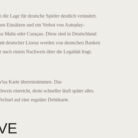
ie Lage für deutsche Spieler deutlich verändert.
hen Einsätzen und ein Verbot von Autoplay-
s Malta oder Curaçao. Diese sind in Deutschland
s mit deutscher Lizenz werden von deutschen Banken
 nach einem Nachweis über die Legalität fragt.
 Visa Karte übereinstimmen. Das
is einreicht, desto schneller läuft später alles.
echsel auf eine reguläre Debitkarte.
IVE