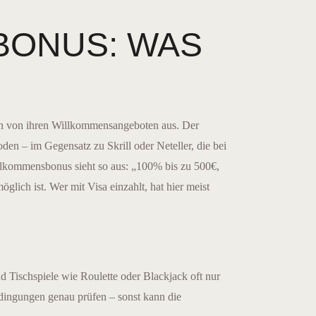
 BONUS: WAS
den von ihren Willkommensangeboten aus. Der
n – im Gegensatz zu Skrill oder Neteller, die bei
llkommensbonus sieht so aus: „100% bis zu 500€,
ch ist. Wer mit Visa einzahlt, hat hier meist
d Tischspiele wie Roulette oder Blackjack oft nur
edingungen genau prüfen – sonst kann die