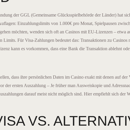
ündung der GGL (Gemeinsame Glücksspielbehörde der Länder) hat sich d
 Auflagen: Einzahlungslimits von 1.000€ pro Monat, Spielpausen zwisc
mgehen möchten, wenden sich oft an Casinos mit EU-Lizenzen – etwa au
chen Limits. Für Visa-Zahlungen bedeutet das: Transaktionen zu Casino
Lizenz kann es vorkommen, dass eine Bank die Transaktion ablehnt oder
ellen, dass ihre persönlichen Daten im Casino exakt mit denen auf der
or der ersten Auszahlung – Je früher man Ausweiskopie und Adressnachwe
Auszahlungen darauf meist nicht möglich sind. Hier empfiehlt sich der W
ISA VS. ALTERNAT