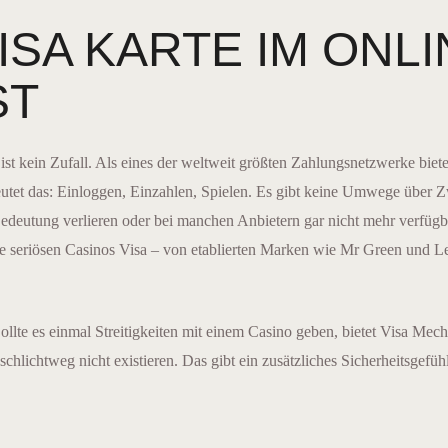
ISA KARTE IM ONL
ST
st kein Zufall. Als eines der weltweit größten Zahlungsnetzwerke bietet
deutet das: Einloggen, Einzahlen, Spielen. Es gibt keine Umwege über
eutung verlieren oder bei manchen Anbietern gar nicht mehr verfügbar
le seriösen Casinos Visa – von etablierten Marken wie Mr Green und L
. Sollte es einmal Streitigkeiten mit einem Casino geben, bietet Visa 
ichtweg nicht existieren. Das gibt ein zusätzliches Sicherheitsgefüh