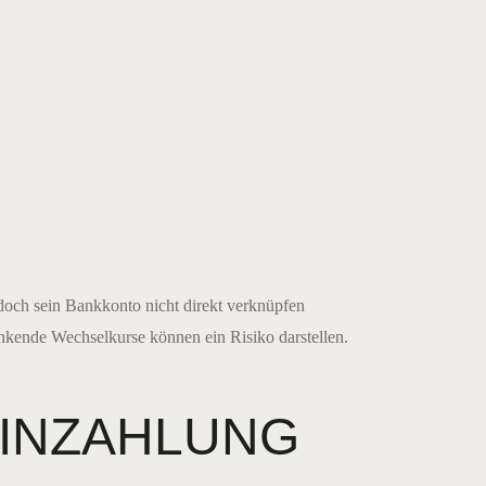
doch sein Bankkonto nicht direkt verknüpfen
wankende Wechselkurse können ein Risiko darstellen.
EINZAHLUNG