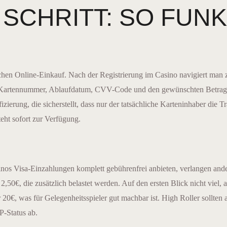
 SCHRITT: SO FUNK
lichen Online-Einkauf. Nach der Registrierung im Casino navigiert man
Kartennummer, Ablaufdatum, CVV-Code und den gewünschten Betrag e
fizierung, die sicherstellt, dass nur der tatsächliche Karteninhaber die 
eht sofort zur Verfügung.
sinos Visa-Einzahlungen komplett gebührenfrei anbieten, verlangen an
2,50€, die zusätzlich belastet werden. Auf den ersten Blick nicht viel
 20€, was für Gelegenheitsspieler gut machbar ist. High Roller sollten 
-Status ab.