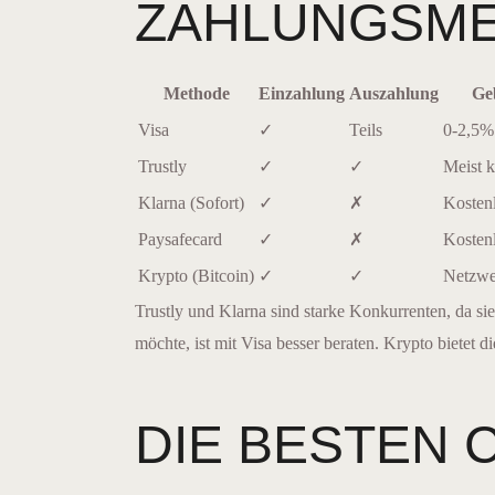
ZAHLUNGSM
Methode
Einzahlung
Auszahlung
Ge
Visa
✓
Teils
0-2,5%
Trustly
✓
✓
Meist k
Klarna (Sofort)
✓
✗
Kosten
Paysafecard
✓
✗
Kosten
Krypto (Bitcoin)
✓
✓
Netzwe
Trustly und Klarna sind starke Konkurrenten, da s
möchte, ist mit Visa besser beraten. Krypto bietet
DIE BESTEN 