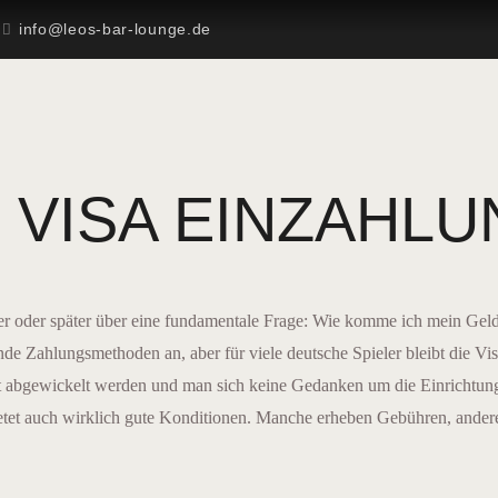
info@leos-bar-lounge.de
 VISA EINZAHL
er oder später über eine fundamentale Frage: Wie komme ich mein Geld
e Zahlungsmethoden an, aber für viele deutsche Spieler bleibt die Vi
zeit abgewickelt werden und man sich keine Gedanken um die Einrichtu
bietet auch wirklich gute Konditionen. Manche erheben Gebühren, ande