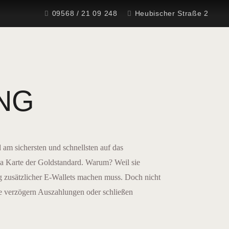
09568 / 21 09 248
Heubischer Straße 2
UNG
 am sichersten und schnellsten auf das
sa Karte der Goldstandard. Warum? Weil sie
ng zusätzlicher E-Wallets machen muss. Doch nicht
re verzögern Auszahlungen oder schließen