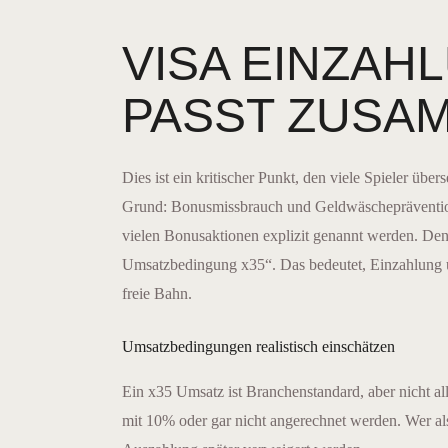
VISA EINZAH
PASST ZUSA
Dies ist ein kritischer Punkt, den viele Spieler 
Grund: Bonusmissbrauch und Geldwäscheprävention. 
vielen Bonusaktionen explizit genannt werden. De
Umsatzbedingung x35“. Das bedeutet, Einzahlung un
freie Bahn.
Umsatzbedingungen realistisch einschätzen
Ein x35 Umsatz ist Branchenstandard, aber nicht al
mit 10% oder gar nicht angerechnet werden. Wer al