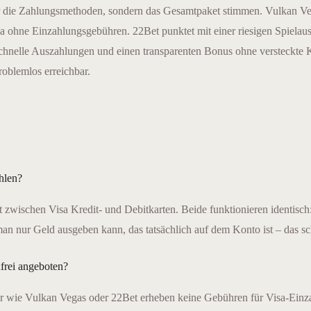
nur die Zahlungsmethoden, sondern das Gesamtpaket stimmen. Vulkan V
isa ohne Einzahlungsgebühren. 22Bet punktet mit einer riesigen Spiela
hnelle Auszahlungen und einen transparenten Bonus ohne versteckte Kl
roblemlos erreichbar.
hlen?
ht zwischen Visa Kredit- und Debitkarten. Beide funktionieren identisc
 man nur Geld ausgeben kann, das tatsächlich auf dem Konto ist – das s
frei angeboten?
er wie Vulkan Vegas oder 22Bet erheben keine Gebühren für Visa-Ein