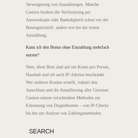
Verweigerung von Auszahlungen. Manche
Casinos fordern die Verifizierung per
Ausweiskopie oder Bankabgleich schon vor der
Bonusgutschrift, andere erst bei der ersten
Auszahlung.
Kann ich den Bonus ohne Einzahlung mehrfach
nutzen?
Nein, diese Boni sind auf ein Konto pro Person,
Haushalt und oft auch IP-Adresse beschränkt.
Wer mehrere Konten erstellt, riskiert den
Ausschluss und die Annullierung aller Gewinne.
Casinos nutzen verschiedene Methoden zur
Erkennung von Doppelkonten – von IP-Checks
bis hin zur Analyse von Zahlungsmethoden.
SEARCH