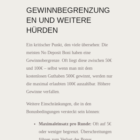
GEWINNBEGRENZUNG
EN UND WEITERE
HÜRDEN
Ein kritischer Punkt, den viele übersehen: Die
meisten No Deposit Boni haben eine
Gewinnobergrenze. Oft liegt diese zwischen 50€
und 100€ – selbst wenn man mit dem
kostenlosen Guthaben 500€ gewinnt, werden nur
die maximal erlaubten 100€ auszahlbar. Höhere
Gewinne verfallen.
Weitere Einschränkungen, die in den
Bonusbedingungen versteckt sein können:
Maximaleinsatz pro Runde:
Oft auf 5€
oder weniger begrenzt. Überschreitungen
führen zum Verlust des Bonus.