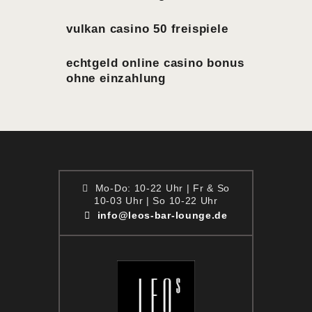
vulkan casino 50 freispiele
echtgeld online casino bonus
ohne einzahlung
Mo-Do: 10-22 Uhr | Fr & So
10-03 Uhr | So 10-22 Uhr
info@leos-bar-lounge.de