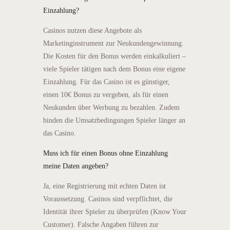
Einzahlung?
Casinos nutzen diese Angebote als
Marketinginstrument zur Neukundengewinnung.
Die Kosten für den Bonus werden einkalkuliert –
viele Spieler tätigen nach dem Bonus eine eigene
Einzahlung. Für das Casino ist es günstiger,
einen 10€ Bonus zu vergeben, als für einen
Neukunden über Werbung zu bezahlen. Zudem
binden die Umsatzbedingungen Spieler länger an
das Casino.
Muss ich für einen Bonus ohne Einzahlung
meine Daten angeben?
Ja, eine Registrierung mit echten Daten ist
Voraussetzung. Casinos sind verpflichtet, die
Identität ihrer Spieler zu überprüfen (Know Your
Customer). Falsche Angaben führen zur