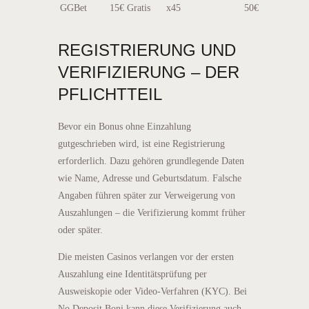
GGBet
15€ Gratis
x45
50€
REGISTRIERUNG UND
VERIFIZIERUNG – DER
PFLICHTTEIL
Bevor ein Bonus ohne Einzahlung
gutgeschrieben wird, ist eine Registrierung
erforderlich. Dazu gehören grundlegende Daten
wie Name, Adresse und Geburtsdatum. Falsche
Angaben führen später zur Verweigerung von
Auszahlungen – die Verifizierung kommt früher
oder später.
Die meisten Casinos verlangen vor der ersten
Auszahlung eine Identitätsprüfung per
Ausweiskopie oder Video-Verfahren (KYC). Bei
No Deposit Boni kann diese Verifizierung auch