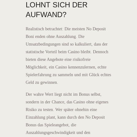
LOHNT SICH DER
AUFWAND?
Realistisch betrachtet: Die meisten No Deposit
Boni enden ohne Auszahlung. Die
Umsatzbedingungen sind so kalkuliert, dass der
statistische Vorteil beim Casino bleibt. Dennoch
bieten diese Angebote eine risikofreie
Möglichkeit, ein Casino kennenzulernen, echte
Spielerfahrung zu sammeln und mit Glück echtes
Geld zu gewinnen.
Der wahre Wert liegt nicht im Bonus selbst,
sondern in der Chance, das Casino ohne eigenes
Risiko zu testen. Wer später ohnehin eine
Einzahlung plant, kann durch den No Deposit
Bonus das Spieleangebot, die
Auszahlungsgeschwindigkeit und den