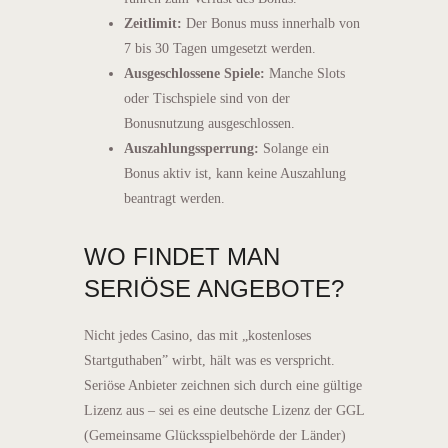
Zeitlimit:
Der Bonus muss innerhalb von
7 bis 30 Tagen umgesetzt werden.
Ausgeschlossene Spiele:
Manche Slots
oder Tischspiele sind von der
Bonusnutzung ausgeschlossen.
Auszahlungssperrung:
Solange ein
Bonus aktiv ist, kann keine Auszahlung
beantragt werden.
WO FINDET MAN
SERIÖSE ANGEBOTE?
Nicht jedes Casino, das mit „kostenloses
Startguthaben” wirbt, hält was es verspricht.
Seriöse Anbieter zeichnen sich durch eine gültige
Lizenz aus – sei es eine deutsche Lizenz der GGL
(Gemeinsame Glücksspielbehörde der Länder)