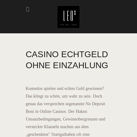
CASINO ECHTGELD
OHNE EINZAHLUNG
Kostenlos spielen und echtes Geld gewinnen?
Das klingt zu schön, um wahr zu sein. Doch
genau das versprechen sogenannte No Deposit
Boni in Online Casinos. Der Haken:
Umsatzbedingungen, Gewinnobergrenzen und
versteckte Klauseln machen aus dem
„geschenkten” Startguthaben oft eine