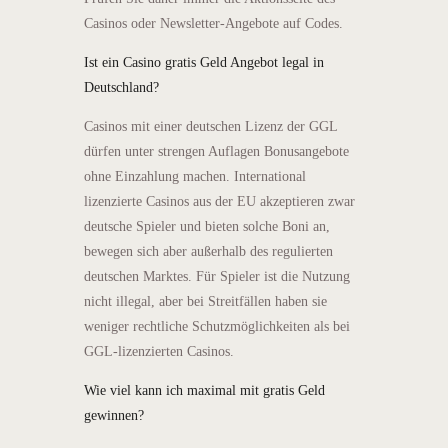
Casinos oder Newsletter-Angebote auf Codes.
Ist ein Casino gratis Geld Angebot legal in
Deutschland?
Casinos mit einer deutschen Lizenz der GGL
dürfen unter strengen Auflagen Bonusangebote
ohne Einzahlung machen. International
lizenzierte Casinos aus der EU akzeptieren zwar
deutsche Spieler und bieten solche Boni an,
bewegen sich aber außerhalb des regulierten
deutschen Marktes. Für Spieler ist die Nutzung
nicht illegal, aber bei Streitfällen haben sie
weniger rechtliche Schutzmöglichkeiten als bei
GGL-lizenzierten Casinos.
Wie viel kann ich maximal mit gratis Geld
gewinnen?