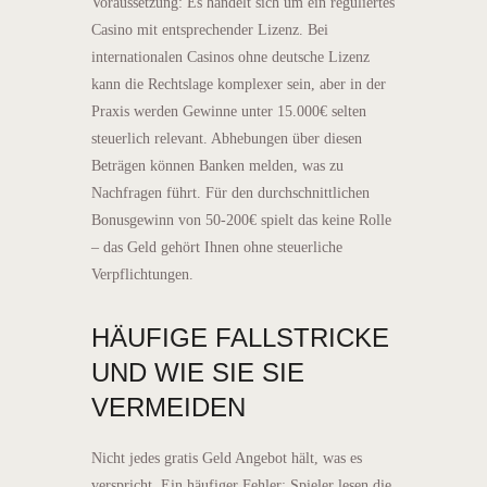
Voraussetzung: Es handelt sich um ein reguliertes
Casino mit entsprechender Lizenz. Bei
internationalen Casinos ohne deutsche Lizenz
kann die Rechtslage komplexer sein, aber in der
Praxis werden Gewinne unter 15.000€ selten
steuerlich relevant. Abhebungen über diesen
Beträgen können Banken melden, was zu
Nachfragen führt. Für den durchschnittlichen
Bonusgewinn von 50-200€ spielt das keine Rolle
– das Geld gehört Ihnen ohne steuerliche
Verpflichtungen.
HÄUFIGE FALLSTRICKE
UND WIE SIE SIE
VERMEIDEN
Nicht jedes gratis Geld Angebot hält, was es
verspricht. Ein häufiger Fehler: Spieler lesen die