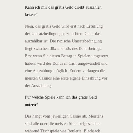
Kann ich mir das gratis Geld direkt auszahlen
lassen?
Nein, das gratis Geld wird erst nach Erfüllung
der Umsatzbedingungen zu echtem Geld, das
auszahlbar ist. Die typische Umsatzbedingung
liegt zwischen 30x und 50x des Bonusbetrags.
Erst wenn Sie diesen Betrag in Spielen umgesetzt
haben, wird der Bonus in Cash umgewandelt und
eine Auszahlung möglich. Zudem verlangen die
meisten Casinos eine erste eigene Einzahlung vor
der Auszahlung.
Für welche Spiele kann ich das gratis Geld
nutzen?
Das hängt vom jeweiligen Casino ab. Meistens
sind alle oder die meisten Slots freigeschaltet,
während Tischspiele wie Roulette, Blackjack