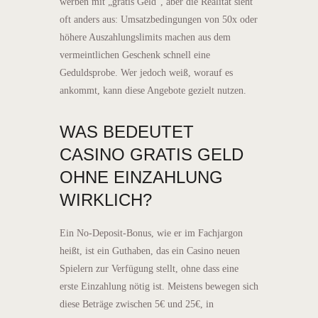
werben mit „gratis Geld“, aber die Realität sieht
oft anders aus: Umsatzbedingungen von 50x oder
höhere Auszahlungslimits machen aus dem
vermeintlichen Geschenk schnell eine
Geduldsprobe. Wer jedoch weiß, worauf es
ankommt, kann diese Angebote gezielt nutzen.
WAS BEDEUTET
CASINO GRATIS GELD
OHNE EINZAHLUNG
WIRKLICH?
Ein No-Deposit-Bonus, wie er im Fachjargon
heißt, ist ein Guthaben, das ein Casino neuen
Spielern zur Verfügung stellt, ohne dass eine
erste Einzahlung nötig ist. Meistens bewegen sich
diese Beträge zwischen 5€ und 25€, in