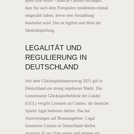
spielt eine Rolle – manche Casinos verlangen,
dass Sie nach dem Freispielen mindestens einmal
eingezahlt haben, bevor eine Auszahlung
bearbeitet wird. Das ist legitim und dient der
Identitätsprüfung.
LEGALITÄT UND
REGULIERUNG IN
DEUTSCHLAND
Seit dem Glücksspielstaatsvertrag 2021 gilt in
Deutschland ein streng regulierter Markt. Die
Gemeinsame Glücksspielbehörde der Länder
(GGL) vergibt Lizenzen an Casinos, die deutsche
Spieler legal bedienen dürfen. Das hat
Auswirkungen auf Bonusangebote: Legal
lizenzierte Casinos in Deutschland dürfen
maximal 1€ pro Spin setzen und müssen ein