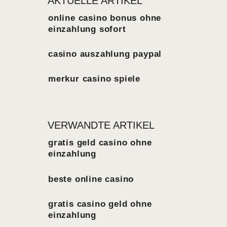
AKTUELLE ARTIKEL
online casino bonus ohne
einzahlung sofort
casino auszahlung paypal
merkur casino spiele
VERWANDTE ARTIKEL
gratis geld casino ohne
einzahlung
beste online casino
gratis casino geld ohne
einzahlung