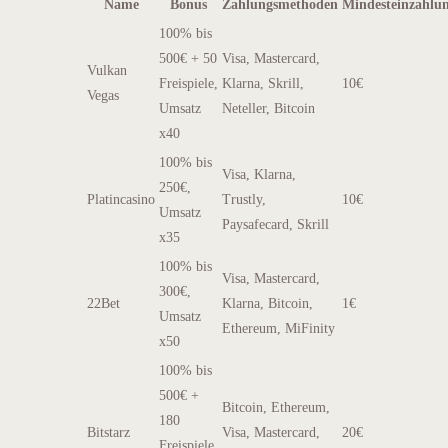
Name
Bonus
Zahlungsmethoden
Mindesteinzahlu
100% bis
500€ + 50
Visa, Mastercard,
Vulkan
Freispiele,
Klarna, Skrill,
10€
Vegas
Umsatz
Neteller, Bitcoin
x40
100% bis
Visa, Klarna,
250€,
Platincasino
Trustly,
10€
Umsatz
Paysafecard, Skrill
x35
100% bis
Visa, Mastercard,
300€,
22Bet
Klarna, Bitcoin,
1€
Umsatz
Ethereum, MiFinity
x50
100% bis
500€ +
Bitcoin, Ethereum,
180
Bitstarz
Visa, Mastercard,
20€
Freispiele,