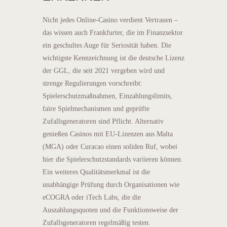
Nicht jedes Online-Casino verdient Vertrauen –
das wissen auch Frankfurter, die im Finanzsektor
ein geschultes Auge für Seriosität haben. Die
wichtigste Kennzeichnung ist die deutsche Lizenz
der GGL, die seit 2021 vergeben wird und
strenge Regulierungen vorschreibt:
Spielerschutzmaßnahmen, Einzahlungslimits,
faire Spielmechanismen und geprüfte
Zufallsgeneratoren sind Pflicht. Alternativ
genießen Casinos mit EU-Lizenzen aus Malta
(MGA) oder Curacao einen soliden Ruf, wobei
hier die Spielerschutzstandards variieren können.
Ein weiteres Qualitätsmerkmal ist die
unabhängige Prüfung durch Organisationen wie
eCOGRA oder iTech Labs, die die
Auszahlungsquoten und die Funktionsweise der
Zufallsgeneratoren regelmäßig testen.