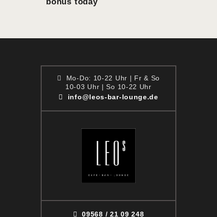
bonus today
Mo-Do: 10-22 Uhr | Fr & So
10-03 Uhr | So 10-22 Uhr
info@leos-bar-lounge.de
09568 / 21 09 248