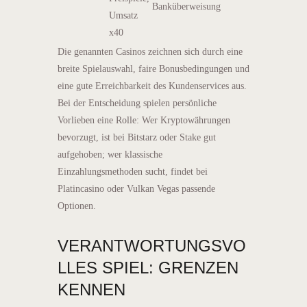
Banküberweisung
Umsatz
x40
Die genannten Casinos zeichnen sich durch eine
breite Spielauswahl, faire Bonusbedingungen und
eine gute Erreichbarkeit des Kundenservices aus.
Bei der Entscheidung spielen persönliche
Vorlieben eine Rolle: Wer Kryptowährungen
bevorzugt, ist bei Bitstarz oder Stake gut
aufgehoben; wer klassische
Einzahlungsmethoden sucht, findet bei
Platincasino oder Vulkan Vegas passende
Optionen.
VERANTWORTUNGSVO
LLES SPIEL: GRENZEN
KENNEN