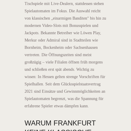
Tischspiele mit Live-Dealern, stattdessen stehen
Spielautomaten im Fokus. Die Auswahl reicht
von klassischen „einarmigen Banditen“ bis hin zu
modernen Video-Slots mit Bonusspielen und
Jackpots. Bekannte Betreiber wie Löwen Play,
Merkur oder Admiral sind in Stadtteilen wie
Bornheim, Bockenheim oder Sachsenhausen
vertreten. Die Öffnungszeiten sind meist
großzügig – viele Filialen öffnen früh morgens
und schließen erst spät abends. Wichtig zu
wissen: In Hessen gelten strenge Vorschriften für
Spielhallen. Seit dem Glücksspielstaatsvertrag
2021 sind Einsätze und Gewinnmöglichkeiten an
Spielautomaten begrenzt, was die Spannung für
erfahrene Spieler etwas dämpfen kann.
WARUM FRANKFURT