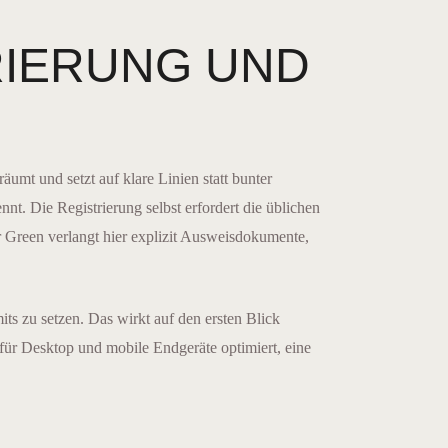
RIERUNG UND
umt und setzt auf klare Linien statt bunter
nt. Die Registrierung selbst erfordert die üblichen
r Green verlangt hier explizit Ausweisdokumente,
s zu setzen. Das wirkt auf den ersten Blick
t für Desktop und mobile Endgeräte optimiert, eine