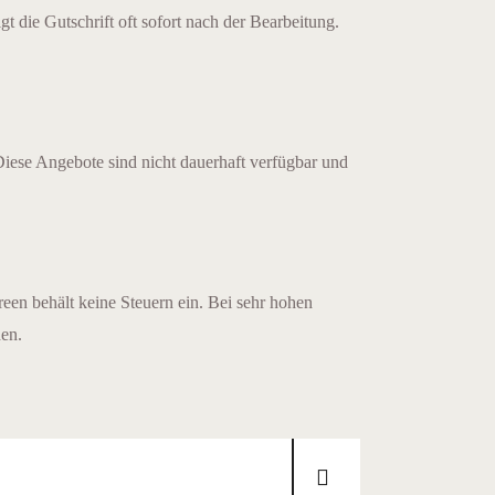
t die Gutschrift oft sofort nach der Bearbeitung.
Diese Angebote sind nicht dauerhaft verfügbar und
een behält keine Steuern ein. Bei sehr hohen
den.