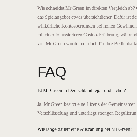
Wie schneidet Mr Green im direkten Vergleich ab?
das Spielangebot etwas übersichtlicher. Dafür ist d
willkürliche Kontosperrungen bei hohen Gewinnen 
mit einer fokussierteren Casino-Erfahrung, während
von Mr Green wurde mehrfach für ihre Bedienbarke
FAQ
Ist Mr Green in Deutschland legal und sicher?
Ja, Mr Green besitzt eine Lizenz der Gemeinsamen 
Verschlüsselung und unterliegt strengen Regulieru
Wie lange dauert eine Auszahlung bei Mr Green?