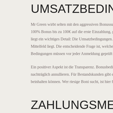
UMSATZBEDI
Mr Green wirbt selten mit den aggressiven Bonussu
100% Bonus bis zu 100€ auf die erste Einzahlung, 
liegt ein wichtiges Detail: Die Umsatzbedingungen
Mittelfeld liegt. Die entscheidende Frage ist, welc
Bedingungen müssen vor jeder Anmeldung geprüft w
Ein positiver Aspekt ist die Transparenz. Bonusbedi
nachträglich annullieren. Für Bestandskunden gibt
beinhalten können. Wer riesige Boni sucht, ist hier
ZAHLUNGSME