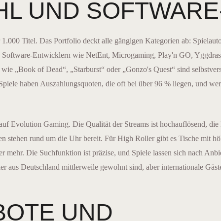
HL UND SOFTWARE
1.000 Titel. Das Portfolio deckt alle gängigen Kategorien ab: Spielaut
 Software-Entwicklern wie NetEnt, Microgaming, Play'n GO, Yggdrasi
s wie „Book of Dead“, „Starburst“ oder „Gonzo's Quest“ sind selbstvers
piele haben Auszahlungsquoten, die oft bei über 96 % liegen, und we
auf Evolution Gaming. Die Qualität der Streams ist hochauflösend, die D
n stehen rund um die Uhr bereit. Für High Roller gibt es Tische mit h
 mehr. Die Suchfunktion ist präzise, und Spiele lassen sich nach Anbie
us Deutschland mittlerweile gewohnt sind, aber internationale Gäste 
BOTE UND