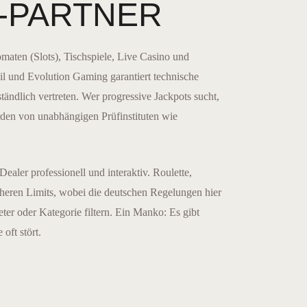
-PARTNER
omaten (Slots), Tischspiele, Live Casino und
l und Evolution Gaming garantiert technische
tändlich vertreten. Wer progressive Jackpots sucht,
rden von unabhängigen Prüfinstituten wie
ealer professionell und interaktiv. Roulette,
öheren Limits, wobei die deutschen Regelungen hier
ter oder Kategorie filtern. Ein Manko: Es gibt
oft stört.