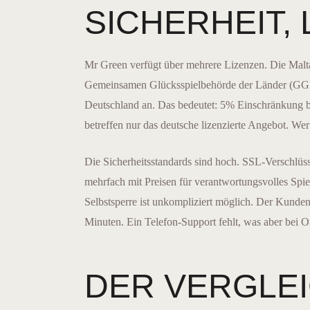
SICHERHEIT,
Mr Green verfügt über mehrere Lizenzen. Die Malt
Gemeinsamen Glücksspielbehörde der Länder (GGL) 
Deutschland an. Das bedeutet: 5% Einschränkung b
betreffen nur das deutsche lizenzierte Angebot. Wer 
Die Sicherheitsstandards sind hoch. SSL-Verschlü
mehrfach mit Preisen für verantwortungsvolles Spie
Selbstsperre ist unkompliziert möglich. Der Kunden
Minuten. Ein Telefon-Support fehlt, was aber bei On
DER VERGLEI