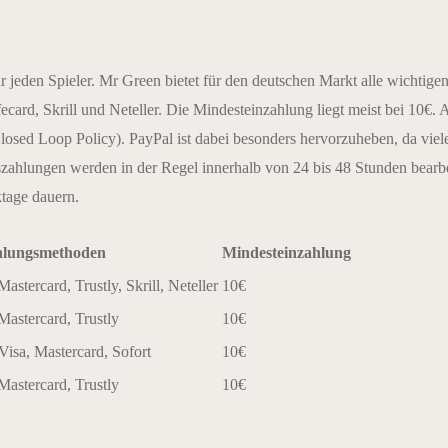
ür jeden Spieler. Mr Green bietet für den deutschen Markt alle wichtig
fecard, Skrill und Neteller. Die Mindesteinzahlung liegt meist bei 10€
osed Loop Policy). PayPal ist dabei besonders hervorzuheben, da viel
zahlungen werden in der Regel innerhalb von 24 bis 48 Stunden bearbeit
tage dauern.
lungsmethoden
Mindesteinzahlung
Mastercard, Trustly, Skrill, Neteller
10€
Mastercard, Trustly
10€
Visa, Mastercard, Sofort
10€
Mastercard, Trustly
10€