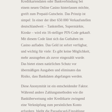
Kreditkartendaten oder Bankverbindung bei
einem neuen Online Casino hinterlassen möchte,
greift zum Prepaid-Gutschein. Das Prinzip ist
simpel: In einer der über 650.000 Verkaufsstellen
deutschlandweit – Tankstellen, Supermärkte,
Kioske – wird ein 16-stelliger PIN-Code gekauft.
Mit diesem Code lässt sich das Guthaben im
Casino aufladen. Das Geld ist sofort verfügbar,
und wichtig für viele: Es gibt keine Möglichkeit,
mehr auszugeben als zuvor eingezahlt wurde.
Das bietet einen natürlichen Schutz vor
übermäßigen Ausgaben und eliminates das
Risiko, dass Bankdaten abgefangen werden.
Diese Anonymität ist ein entscheidender Faktor.
Während andere Zahlungsmethoden wie die
Banküberweisung oder Kreditkarte zwingend
eine Verknüpfung zum persönlichen Konto
erfordern, bleibt die Paysafecard-Einzahlung