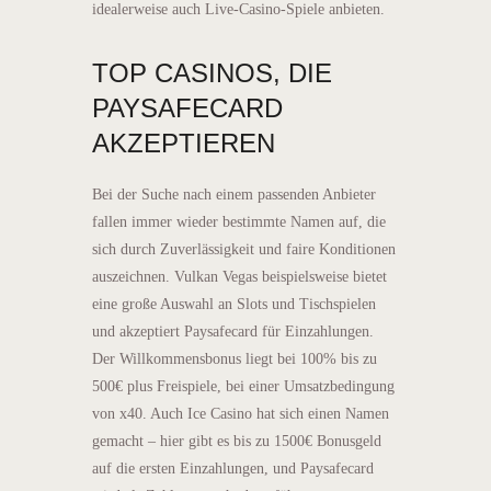
idealerweise auch Live-Casino-Spiele anbieten.
TOP CASINOS, DIE
PAYSAFECARD
AKZEPTIEREN
Bei der Suche nach einem passenden Anbieter
fallen immer wieder bestimmte Namen auf, die
sich durch Zuverlässigkeit und faire Konditionen
auszeichnen. Vulkan Vegas beispielsweise bietet
eine große Auswahl an Slots und Tischspielen
und akzeptiert Paysafecard für Einzahlungen.
Der Willkommensbonus liegt bei 100% bis zu
500€ plus Freispiele, bei einer Umsatzbedingung
von x40. Auch Ice Casino hat sich einen Namen
gemacht – hier gibt es bis zu 1500€ Bonusgeld
auf die ersten Einzahlungen, und Paysafecard