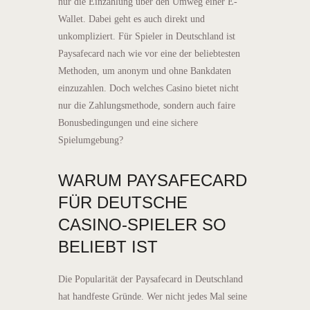
nur die Einzahlung über den Umweg einer E-
Wallet. Dabei geht es auch direkt und
unkompliziert. Für Spieler in Deutschland ist
Paysafecard nach wie vor eine der beliebtesten
Methoden, um anonym und ohne Bankdaten
einzuzahlen. Doch welches Casino bietet nicht
nur die Zahlungsmethode, sondern auch faire
Bonusbedingungen und eine sichere
Spielumgebung?
WARUM PAYSAFECARD
FÜR DEUTSCHE
CASINO-SPIELER SO
BELIEBT IST
Die Popularität der Paysafecard in Deutschland
hat handfeste Gründe. Wer nicht jedes Mal seine