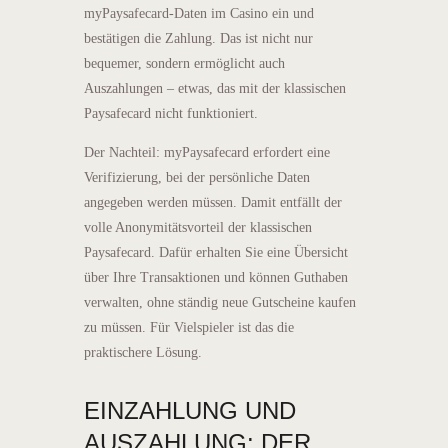
myPaysafecard-Daten im Casino ein und
bestätigen die Zahlung. Das ist nicht nur
bequemer, sondern ermöglicht auch
Auszahlungen – etwas, das mit der klassischen
Paysafecard nicht funktioniert.
Der Nachteil: myPaysafecard erfordert eine
Verifizierung, bei der persönliche Daten
angegeben werden müssen. Damit entfällt der
volle Anonymitätsvorteil der klassischen
Paysafecard. Dafür erhalten Sie eine Übersicht
über Ihre Transaktionen und können Guthaben
verwalten, ohne ständig neue Gutscheine kaufen
zu müssen. Für Vielspieler ist das die
praktischere Lösung.
EINZAHLUNG UND
AUSZAHLUNG: DER