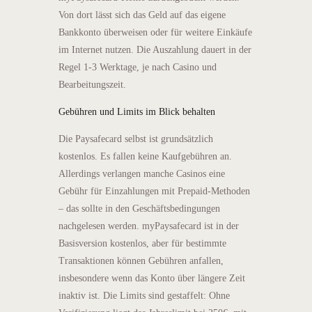
Von dort lässt sich das Geld auf das eigene
Bankkonto überweisen oder für weitere Einkäufe
im Internet nutzen. Die Auszahlung dauert in der
Regel 1-3 Werktage, je nach Casino und
Bearbeitungszeit.
Gebühren und Limits im Blick behalten
Die Paysafecard selbst ist grundsätzlich
kostenlos. Es fallen keine Kaufgebühren an.
Allerdings verlangen manche Casinos eine
Gebühr für Einzahlungen mit Prepaid-Methoden
– das sollte in den Geschäftsbedingungen
nachgelesen werden. myPaysafecard ist in der
Basisversion kostenlos, aber für bestimmte
Transaktionen können Gebühren anfallen,
insbesondere wenn das Konto über längere Zeit
inaktiv ist. Die Limits sind gestaffelt: Ohne