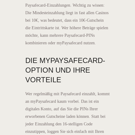
Paysafecard-Einzahlungen. Wichtig zu wissen:
Die Mindesteinzahlung liegt in fast allen Casinos
bei 10€, was bedeutet, dass ein 10€-Gutschein
die Eintrittskarte ist. Wer höhere Beträge spielen
möchte, kann mehrere Paysafecard-PINs
kombinieren oder myPaysafecard nutzen.
DIE MYPAYSAFECARD-
OPTION UND IHRE
VORTEILE
Wer regelmäßig mit Paysafecard einzahlt, kommt
an myPaysafecard kaum vorbei. Das ist ein
digitales Konto, auf das Sie die PINs Ihrer
erworbenen Gutscheine laden können. Statt bei
jeder Einzahlung den 16-stelligen Code
einzutippen, loggen Sie sich einfach mit Ihren