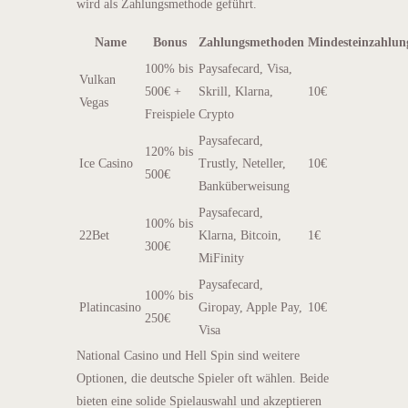
wird als Zahlungsmethode geführt.
Name
Bonus
Zahlungsmethoden
Mindesteinzahlun
100% bis
Paysafecard, Visa,
Vulkan
500€ +
Skrill, Klarna,
10€
Vegas
Freispiele
Crypto
Paysafecard,
120% bis
Ice Casino
Trustly, Neteller,
10€
500€
Banküberweisung
Paysafecard,
100% bis
22Bet
Klarna, Bitcoin,
1€
300€
MiFinity
Paysafecard,
100% bis
Platincasino
Giropay, Apple Pay,
10€
250€
Visa
National Casino und Hell Spin sind weitere
Optionen, die deutsche Spieler oft wählen. Beide
bieten eine solide Spielauswahl und akzeptieren