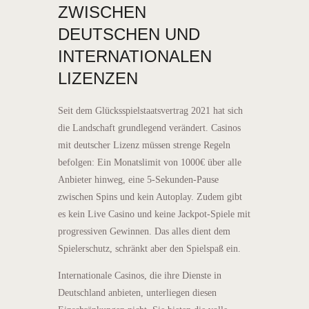
ZWISCHEN
DEUTSCHEN UND
INTERNATIONALEN
LIZENZEN
Seit dem Glücksspielstaatsvertrag 2021 hat sich
die Landschaft grundlegend verändert. Casinos
mit deutscher Lizenz müssen strenge Regeln
befolgen: Ein Monatslimit von 1000€ über alle
Anbieter hinweg, eine 5-Sekunden-Pause
zwischen Spins und kein Autoplay. Zudem gibt
es kein Live Casino und keine Jackpot-Spiele mit
progressiven Gewinnen. Das alles dient dem
Spielerschutz, schränkt aber den Spielspaß ein.
Internationale Casinos, die ihre Dienste in
Deutschland anbieten, unterliegen diesen