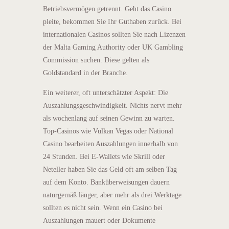
Betriebsvermögen getrennt. Geht das Casino
pleite, bekommen Sie Ihr Guthaben zurück. Bei
internationalen Casinos sollten Sie nach Lizenzen
der Malta Gaming Authority oder UK Gambling
Commission suchen. Diese gelten als
Goldstandard in der Branche.
Ein weiterer, oft unterschätzter Aspekt: Die
Auszahlungsgeschwindigkeit. Nichts nervt mehr
als wochenlang auf seinen Gewinn zu warten.
Top-Casinos wie Vulkan Vegas oder National
Casino bearbeiten Auszahlungen innerhalb von
24 Stunden. Bei E-Wallets wie Skrill oder
Neteller haben Sie das Geld oft am selben Tag
auf dem Konto. Banküberweisungen dauern
naturgemäß länger, aber mehr als drei Werktage
sollten es nicht sein. Wenn ein Casino bei
Auszahlungen mauert oder Dokumente