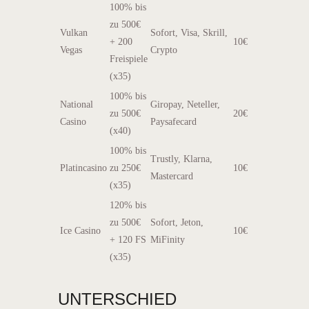
100% bis
zu 500€
Vulkan
Sofort, Visa, Skrill,
+ 200
10€
Vegas
Crypto
Freispiele
(x35)
100% bis
National
Giropay, Neteller,
zu 500€
20€
Casino
Paysafecard
(x40)
100% bis
Trustly, Klarna,
Platincasino
zu 250€
10€
Mastercard
(x35)
120% bis
zu 500€
Sofort, Jeton,
Ice Casino
10€
+ 120 FS
MiFinity
(x35)
UNTERSCHIED