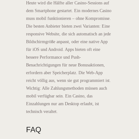
Heute wird die Hälfte aller Casino-Sessions auf
dem Smartphone gestartet. Ein modernes Casino
muss mobil funktionieren – ohne Kompromisse.
Die besten Anbieter bieten zwei Varianten: Eine
responsive Website, die sich automatisch an jede
Bildschirmgröße anpasst, oder eine native App
für iOS und Android. Apps bieten oft eine
bessere Performance und Push-
Benachrichtigungen für neue Bonusaktionen,
erfordern aber Speicherplatz. Die Web-App
reicht völlig aus, wenn sie gut programmiert ist.
Wichtig: Alle Zahlungsmethoden müssen auch
mobil verfügbar sein. Ein Casino, das
Einzahlungen nur am Desktop erlaubt, ist
technisch veraltet.
FAQ