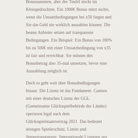
Bonussummen, aber der Teufel steckt im
Kleingedruckten. Ein 1000€ Bonus nützt nichts,
wenn die Umsatzbedingungen bei x50 liegen und
Sie das Geld nie wirklich auszahlen können. Die
besten Anbieter setzen auf transparente
Bedingungen. Ein Beispiel: Ein Bonus von 100%
bis zu 500€ mit einer Umsatzbedingung von x35
ist fair und erreichbar. Sie müssen den
Bonusbetrag also 35-mal umsetzen, bevor eine
Auszahlung möglich ist.
Doch es geht weit über Bonusbedingungen
hinaus. Die Lizenz ist das Fundament. Casinos
mit einer deutschen Lizenz der GGL
(Gemeinsame Glücksspielbehörde der Länder)
operieren legal nach dem
Glücksspielstaatsvertrag 2021. Das bedeutet
strengen Spielerschutz, Limits und
Steuertransparenz. Internationale Lizenzen aus