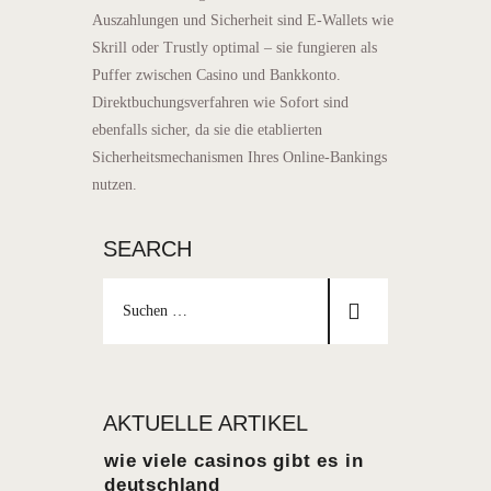
Auszahlungen und Sicherheit sind E-Wallets wie
Skrill oder Trustly optimal – sie fungieren als
Puffer zwischen Casino und Bankkonto.
Direktbuchungsverfahren wie Sofort sind
ebenfalls sicher, da sie die etablierten
Sicherheitsmechanismen Ihres Online-Bankings
nutzen.
SEARCH
AKTUELLE ARTIKEL
wie viele casinos gibt es in
deutschland