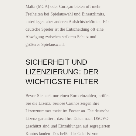
Malta (MGA) oder Curaçao bieten oft mehr
Freiheiten bei Spielauswahl und Einsatzlimits,
unterliegen aber anderen Aufsichtsbehörden. Für
deutsche Spieler ist die Entscheidung oft eine
Abwägung zwischen striktem Schutz und
größerer Spielauswahl.
SICHERHEIT UND
LIZENZIERUNG: DER
WICHTIGSTE FILTER
Bevor Sie auch nur einen Euro einzahlen, prüfen
Sie die Lizenz. Seriöse Casinos zeigen ihre
Lizenznummer meist im Footer an. Die deutsche
Lizenz garantiert, dass Ihre Daten nach DSGVO
geschützt sind und Einzahlungen auf segregierten
Kontos landen. Das heißt: Ihr Geld ist vom