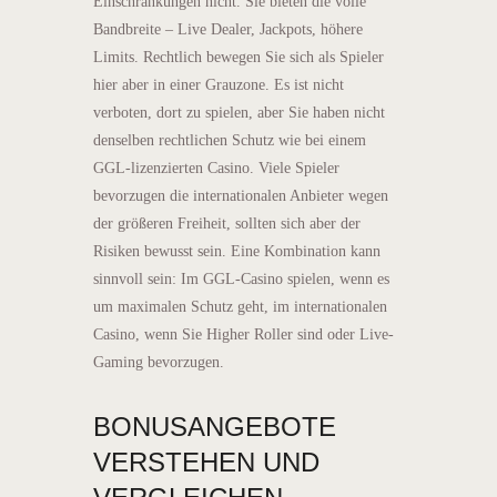
Einschränkungen nicht. Sie bieten die volle
Bandbreite – Live Dealer, Jackpots, höhere
Limits. Rechtlich bewegen Sie sich als Spieler
hier aber in einer Grauzone. Es ist nicht
verboten, dort zu spielen, aber Sie haben nicht
denselben rechtlichen Schutz wie bei einem
GGL-lizenzierten Casino. Viele Spieler
bevorzugen die internationalen Anbieter wegen
der größeren Freiheit, sollten sich aber der
Risiken bewusst sein. Eine Kombination kann
sinnvoll sein: Im GGL-Casino spielen, wenn es
um maximalen Schutz geht, im internationalen
Casino, wenn Sie Higher Roller sind oder Live-
Gaming bevorzugen.
BONUSANGEBOTE
VERSTEHEN UND