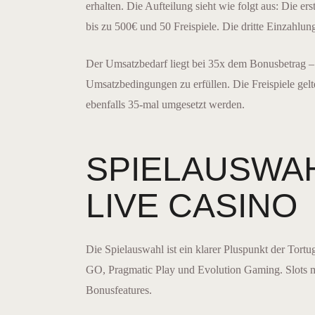
erhalten. Die Aufteilung sieht wie folgt aus: Die e
bis zu 500€ und 50 Freispiele. Die dritte Einzahlun
Der Umsatzbedarf liegt bei 35x dem Bonusbetrag – 
Umsatzbedingungen zu erfüllen. Die Freispiele gel
ebenfalls 35-mal umgesetzt werden.
SPIELAUSWAH
LIVE CASINO
Die Spielauswahl ist ein klarer Pluspunkt der Tort
GO, Pragmatic Play und Evolution Gaming. Slots m
Bonusfeatures.