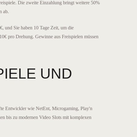
Freispiele. Die zweite Einzahlung bringt weitere 50%
n ab.
€, und Sie haben 10 Tage Zeit, um die
0,10€ pro Drehung. Gewinne aus Freispielen müssen
PIELE UND
afte Entwickler wie NetEnt, Microgaming, Play'n
ten bis zu modernen Video Slots mit komplexen