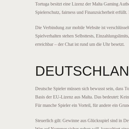
Tortuga besitzt eine Lizenz der Malta Gaming Autho
Spielerschutz, fairness und Finanzsicherheit erfüll
Die Verbindung zur mobile Website ist verschlüsse
Spielverhalten stehen Selbsttests, Einzahlungslimi
erreichbar – der Chat ist rund um die Uhr besetzt.
DEUTSCHLAN
Deutsche Spieler müssen sich bewusst sein, dass T
Basis der EU-Lizenz aus Malta. Das bedeutet: Ke
Für manche Spieler ein Vorteil, für andere ein Grun
Steuerlich gilt: Gewinne aus Glücksspiel sind in Deu
Wer auf Nummer sicher gehen will, konsultiert ein