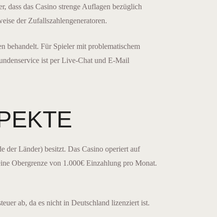
er, dass das Casino strenge Auflagen bezüglich
weise der Zufallszahlengeneratoren.
en behandelt. Für Spieler mit problematischem
Kundenservice ist per Live-Chat und E-Mail
SPEKTE
der Länder) besitzt. Das Casino operiert auf
eine Obergrenze von 1.000€ Einzahlung pro Monat.
uer ab, da es nicht in Deutschland lizenziert ist.