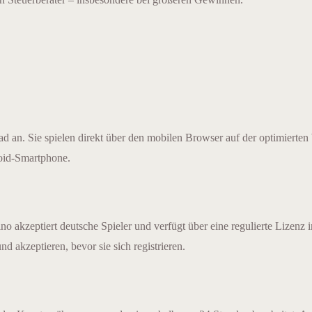
 an. Sie spielen direkt über den mobilen Browser auf der optimierten 
roid-Smartphone.
no akzeptiert deutsche Spieler und verfügt über eine regulierte Lizenz 
nd akzeptieren, bevor sie sich registrieren.