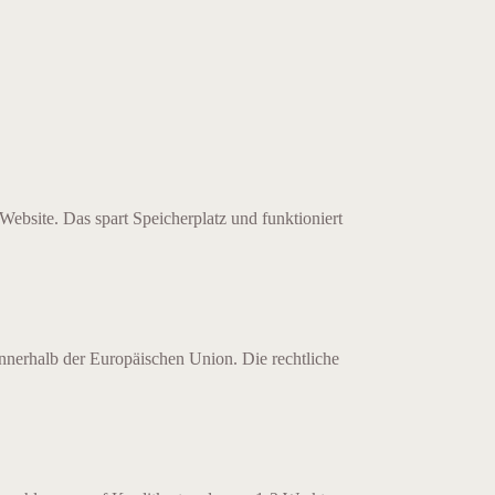
Website. Das spart Speicherplatz und funktioniert
innerhalb der Europäischen Union. Die rechtliche