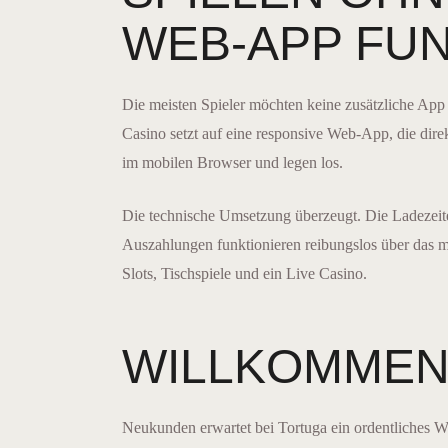
WEB-APP FUN
Die meisten Spieler möchten keine zusätzliche App i
Casino setzt auf eine responsive Web-App, die dire
im mobilen Browser und legen los.
Die technische Umsetzung überzeugt. Die Ladezeiten
Auszahlungen funktionieren reibungslos über das m
Slots, Tischspiele und ein Live Casino.
WILLKOMMEN
Neukunden erwartet bei Tortuga ein ordentliches W