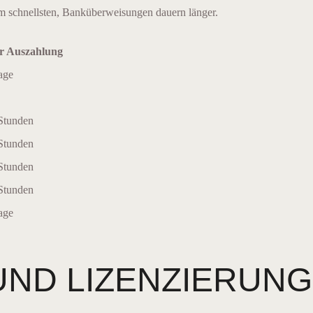
 schnellsten, Banküberweisungen dauern länger.
r Auszahlung
age
Stunden
Stunden
Stunden
Stunden
age
UND LIZENZIERUNG