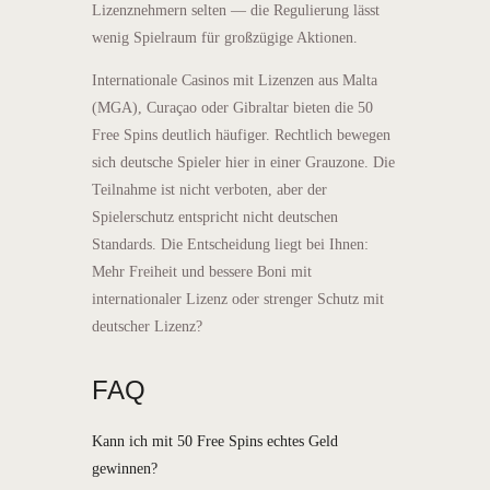
Lizenznehmern selten — die Regulierung lässt
wenig Spielraum für großzügige Aktionen.
Internationale Casinos mit Lizenzen aus Malta
(MGA), Curaçao oder Gibraltar bieten die 50
Free Spins deutlich häufiger. Rechtlich bewegen
sich deutsche Spieler hier in einer Grauzone. Die
Teilnahme ist nicht verboten, aber der
Spielerschutz entspricht nicht deutschen
Standards. Die Entscheidung liegt bei Ihnen:
Mehr Freiheit und bessere Boni mit
internationaler Lizenz oder strenger Schutz mit
deutscher Lizenz?
FAQ
Kann ich mit 50 Free Spins echtes Geld
gewinnen?