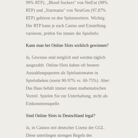
99% RTP), „Blood Suckers“ von NetEnt (98%
RTP) und „Starmania“ von NextGen (97,87%
RTP) gehören zu den Spitzenreitern. Wichtig:
Der RTP kann je nach Casino und Einstellung
variieren, prüfen Sie immer die Spielinfo.
Kann man bei Online Slots wirklich gewinnen?
Ja, Gewinne sind möglich und werden täglich
ausgezahlt. Online-Slots haben oft bessere
Auszahlungsquoten als Spielautomaten in
Spielotheken (meist 90-97% vs. 60-75%). Aber:
Das Haus behält immer einen mathematischen
Vorteil. Spielen Sie zur Unterhaltung, nicht als
Einkommensquelle.
Sind Online Slots in Deutschland legal?
Ja, in Casinos mit deutscher Lizenz der GGL.
Diese unterliegen strengen Regeln des