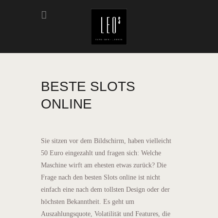
BESTE SLOTS
ONLINE
Sie sitzen vor dem Bildschirm, haben vielleicht
50 Euro eingezahlt und fragen sich: Welche
Maschine wirft am ehesten etwas zurück? Die
Frage nach den besten Slots online ist nicht
einfach eine nach dem tollsten Design oder der
höchsten Bekanntheit. Es geht um
Auszahlungsquote, Volatilität und Features, die