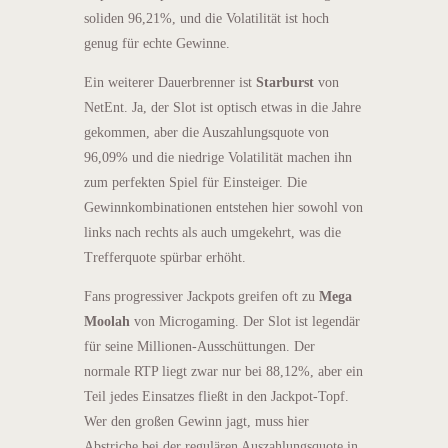
soliden 96,21%, und die Volatilität ist hoch
genug für echte Gewinne.
Ein weiterer Dauerbrenner ist
Starburst
von
NetEnt. Ja, der Slot ist optisch etwas in die Jahre
gekommen, aber die Auszahlungsquote von
96,09% und die niedrige Volatilität machen ihn
zum perfekten Spiel für Einsteiger. Die
Gewinnkombinationen entstehen hier sowohl von
links nach rechts als auch umgekehrt, was die
Trefferquote spürbar erhöht.
Fans progressiver Jackpots greifen oft zu
Mega
Moolah
von Microgaming. Der Slot ist legendär
für seine Millionen-Ausschüttungen. Der
normale RTP liegt zwar nur bei 88,12%, aber ein
Teil jedes Einsatzes fließt in den Jackpot-Topf.
Wer den großen Gewinn jagt, muss hier
Abstriche bei der regulären Auszahlungsquote in