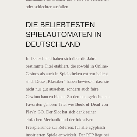
oder schlechter ausfallen.
DIE BELIEBTESTEN
SPIELAUTOMATEN IN
DEUTSCHLAND
In Deutschland haben sich über die Jahre
bestimmte Titel etabliert, die sowohl in Online-
Casinos als auch in Spielotheken extrem beliebt
sind. Diese „Klassiker“ haben bewiesen, dass sie
nicht nur gut aussehen, sondern auch faire
Gewinnchancen bieten. Zu den unangefochtenen
Favoriten gehören Titel wie
Book of Dead
von
Play'n GO. Der Slot hat sich dank seiner
einfachen Mechanik und der lukrativen
Freispielrunde zur Referenz für alle ägyptisch
inspirierten Spiele entwickelt. Der RTP liegt bei