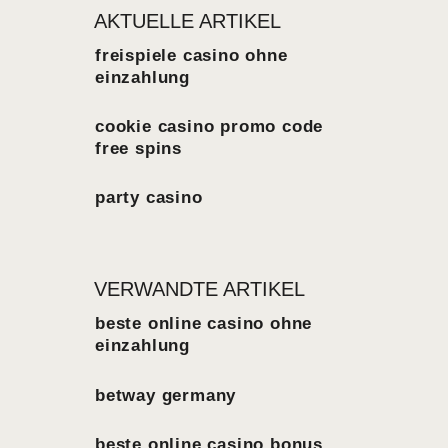
AKTUELLE ARTIKEL
freispiele casino ohne
einzahlung
cookie casino promo code
free spins
party casino
VERWANDTE ARTIKEL
beste online casino ohne
einzahlung
betway germany
beste online casino bonus