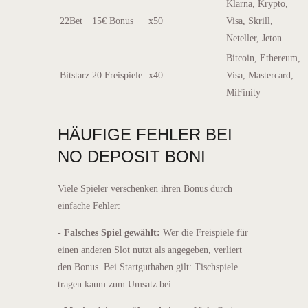
Klarna, Krypto,
22Bet
15€ Bonus
x50
Visa, Skrill,
Neteller, Jeton
Bitcoin, Ethereum,
Bitstarz
20 Freispiele
x40
Visa, Mastercard,
MiFinity
HÄUFIGE FEHLER BEI
NO DEPOSIT BONI
Viele Spieler verschenken ihren Bonus durch
einfache Fehler:
-
Falsches Spiel gewählt:
Wer die Freispiele für
einen anderen Slot nutzt als angegeben, verliert
den Bonus. Bei Startguthaben gilt: Tischspiele
tragen kaum zum Umsatz bei.