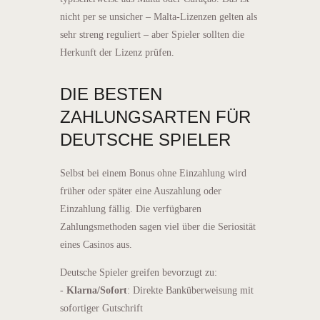
nicht per se unsicher – Malta-Lizenzen gelten als
sehr streng reguliert – aber Spieler sollten die
Herkunft der Lizenz prüfen.
DIE BESTEN
ZAHLUNGSARTEN FÜR
DEUTSCHE SPIELER
Selbst bei einem Bonus ohne Einzahlung wird
früher oder später eine Auszahlung oder
Einzahlung fällig. Die verfügbaren
Zahlungsmethoden sagen viel über die Seriosität
eines Casinos aus.
Deutsche Spieler greifen bevorzugt zu:
-
Klarna/Sofort
: Direkte Banküberweisung mit
sofortiger Gutschrift