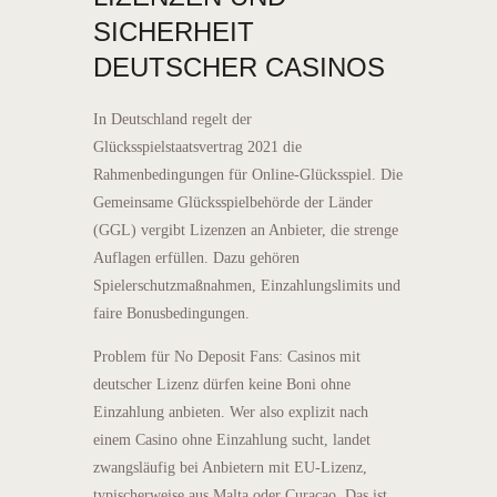
SICHERHEIT
DEUTSCHER CASINOS
In Deutschland regelt der
Glücksspielstaatsvertrag 2021 die
Rahmenbedingungen für Online-Glücksspiel. Die
Gemeinsame Glücksspielbehörde der Länder
(GGL) vergibt Lizenzen an Anbieter, die strenge
Auflagen erfüllen. Dazu gehören
Spielerschutzmaßnahmen, Einzahlungslimits und
faire Bonusbedingungen.
Problem für No Deposit Fans: Casinos mit
deutscher Lizenz dürfen keine Boni ohne
Einzahlung anbieten. Wer also explizit nach
einem Casino ohne Einzahlung sucht, landet
zwangsläufig bei Anbietern mit EU-Lizenz,
typischerweise aus Malta oder Curaçao. Das ist