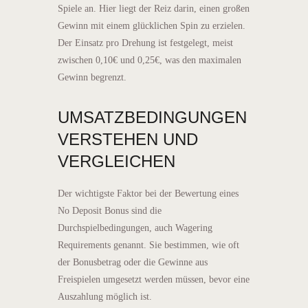
Spiele an. Hier liegt der Reiz darin, einen großen
Gewinn mit einem glücklichen Spin zu erzielen.
Der Einsatz pro Drehung ist festgelegt, meist
zwischen 0,10€ und 0,25€, was den maximalen
Gewinn begrenzt.
UMSATZBEDINGUNGEN
VERSTEHEN UND
VERGLEICHEN
Der wichtigste Faktor bei der Bewertung eines
No Deposit Bonus sind die
Durchspielbedingungen, auch Wagering
Requirements genannt. Sie bestimmen, wie oft
der Bonusbetrag oder die Gewinne aus
Freispielen umgesetzt werden müssen, bevor eine
Auszahlung möglich ist.