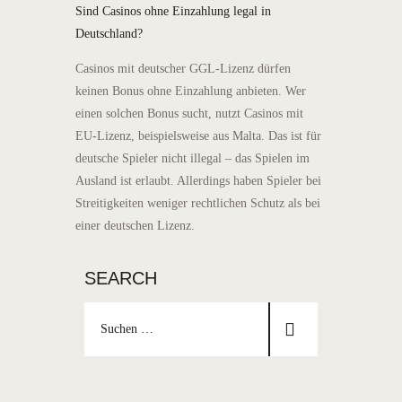
Sind Casinos ohne Einzahlung legal in
Deutschland?
Casinos mit deutscher GGL-Lizenz dürfen
keinen Bonus ohne Einzahlung anbieten. Wer
einen solchen Bonus sucht, nutzt Casinos mit
EU-Lizenz, beispielsweise aus Malta. Das ist für
deutsche Spieler nicht illegal – das Spielen im
Ausland ist erlaubt. Allerdings haben Spieler bei
Streitigkeiten weniger rechtlichen Schutz als bei
einer deutschen Lizenz.
SEARCH