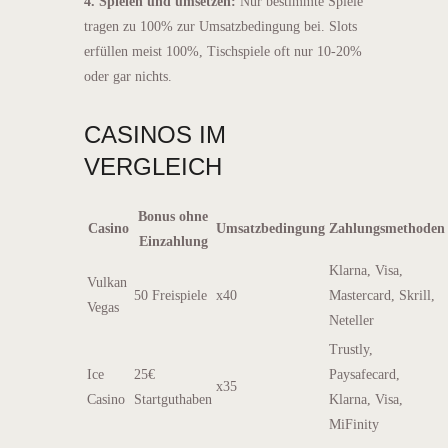
4. Spielen und umsetzen:
Nur bestimmte Spiele
tragen zu 100% zur Umsatzbedingung bei. Slots
erfüllen meist 100%, Tischspiele oft nur 10-20%
oder gar nichts.
CASINOS IM
VERGLEICH
Bonus ohne
Casino
Umsatzbedingung
Zahlungsmethoden
Einzahlung
Klarna, Visa,
Vulkan
50 Freispiele
x40
Mastercard, Skrill,
Vegas
Neteller
Trustly,
Ice
25€
Paysafecard,
x35
Casino
Startguthaben
Klarna, Visa,
MiFinity