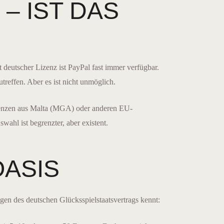
– IST DAS
t deutscher Lizenz ist PayPal fast immer verfügbar.
treffen. Aber es ist nicht unmöglich.
Lizenzen aus Malta (MGA) oder anderen EU-
wahl ist begrenzter, aber existent.
OASIS
 des deutschen Glücksspielstaatsvertrags kennt: