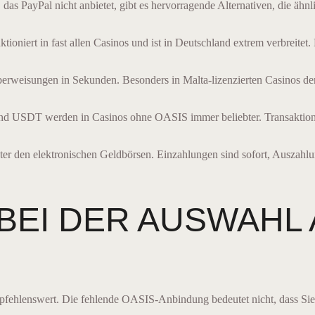
 PayPal nicht anbietet, gibt es hervorragende Alternativen, die ähnlic
ioniert in fast allen Casinos und ist in Deutschland extrem verbreitet
erweisungen in Sekunden. Besonders in Malta-lizenzierten Casinos de
und USDT werden in Casinos ohne OASIS immer beliebter. Transaktio
unter den elektronischen Geldbörsen. Einzahlungen sind sofort, Auszah
 BEI DER AUSWAHL
fehlenswert. Die fehlende OASIS-Anbindung bedeutet nicht, dass Sie i