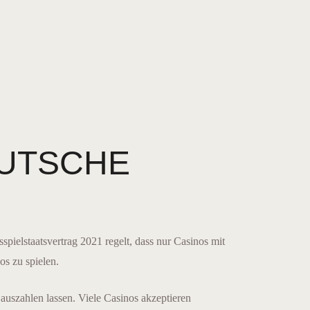
EUTSCHE
ielstaatsvertrag 2021 regelt, dass nur Casinos mit
os zu spielen.
 auszahlen lassen. Viele Casinos akzeptieren