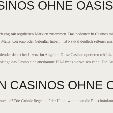
SINOS OHNE OASIS 
lich eng mit regulierten Märkten zusammen. Das bedeutet: In Casinos mi
alta, Curacao oder Gibraltar haben – ist PayPal deutlich seltener anzu
fehlender deutscher Lizenz im Angebot. Diese Casinos operieren mit 
, solange das Casino eine anerkannte EU-Lizenz vorweisen kann. Die Aus
N CASINOS OHNE 
chen? Die Gründe liegen auf der Hand, wenn man die Einschränkungen