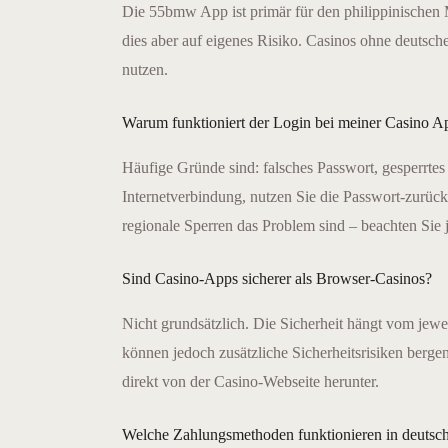
Die 55bmw App ist primär für den philippinischen M
dies aber auf eigenes Risiko. Casinos ohne deutsch
nutzen.
Warum funktioniert der Login bei meiner Casino A
Häufige Gründe sind: falsches Passwort, gesperrte
Internetverbindung, nutzen Sie die Passwort-zurü
regionale Sperren das Problem sind – beachten Si
Sind Casino-Apps sicherer als Browser-Casinos?
Nicht grundsätzlich. Die Sicherheit hängt vom jewe
können jedoch zusätzliche Sicherheitsrisiken berge
direkt von der Casino-Webseite herunter.
Welche Zahlungsmethoden funktionieren in deutsc