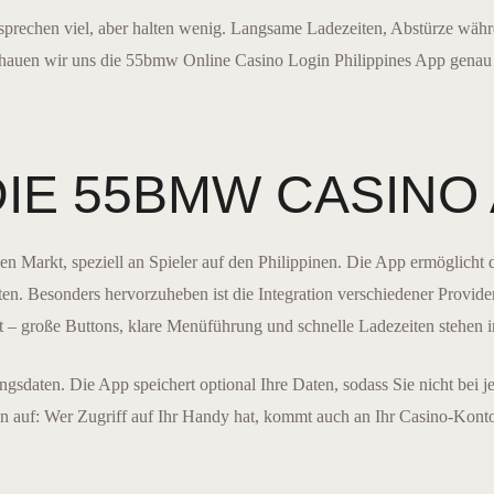
ersprechen viel, aber halten wenig. Langsame Ladezeiten, Abstürze wäh
chauen wir uns die 55bmw Online Casino Login Philippines App genau 
DIE 55BMW CASINO
en Markt, speziell an Spieler auf den Philippinen. Die App ermöglicht 
en. Besonders hervorzuheben ist die Integration verschiedener Provide
rt – große Buttons, klare Menüführung und schnelle Ladezeiten stehen 
angsdaten. Die App speichert optional Ihre Daten, sodass Sie nicht be
gen auf: Wer Zugriff auf Ihr Handy hat, kommt auch an Ihr Casino-Kont