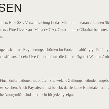
SEN
t haben. Eine SSL-Verschlüsselung ist das Minimum – daran erkennen Sie
izenz. Eine Lizenz aus Malta (MGA), Curacao oder Gibraltar bedeutet, 
en.
ngen, sichtbare Regulierungsbehörden im Footer, unabhängige Prüfu
eriosität aus: Ist ein Live-Chat rund um die Uhr verfügbar? Werden An
 Finanzinformationen an. Prüfen Sie, welche Zahlungsmethoden angeb
gutes Zeichen. Auch Paysafecard ist beliebt, da sie keine Bankdaten er
e Anonymität, sind aber nicht für jeden geeignet.