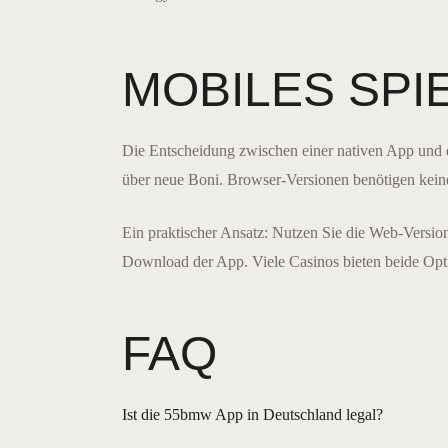
MOBILES SPI
Die Entscheidung zwischen einer nativen App und 
über neue Boni. Browser-Versionen benötigen kein
Ein praktischer Ansatz: Nutzen Sie die Web-Version
Download der App. Viele Casinos bieten beide Opti
FAQ
Ist die 55bmw App in Deutschland legal?