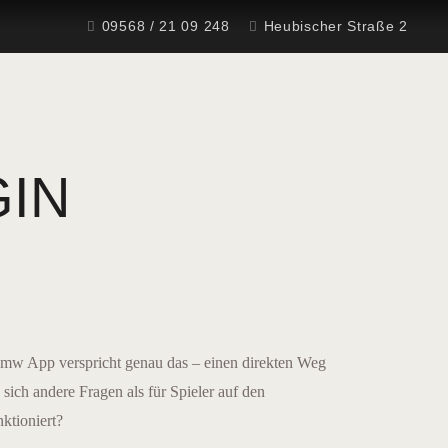
09568 / 21 09 248
Heubischer Straße 2
GIN
5bmw App verspricht genau das – einen direkten Weg
n sich andere Fragen als für Spieler auf den
ktioniert?