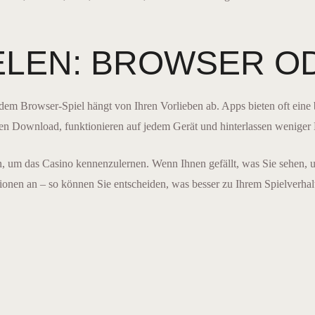
ELEN: BROWSER O
dem Browser-Spiel hängt von Ihren Vorlieben ab. Apps bieten oft ein
en Download, funktionieren auf jedem Gerät und hinterlassen weniger
, um das Casino kennenzulernen. Wenn Ihnen gefällt, was Sie sehen, un
onen an – so können Sie entscheiden, was besser zu Ihrem Spielverhalt