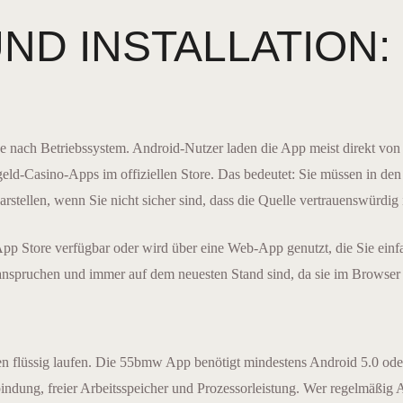
D INSTALLATION:
 nach Betriebssystem. Android-Nutzer laden die App meist direkt von 
geld-Casino-Apps im offiziellen Store. Das bedeutet: Sie müssen in den
rstellen, wenn Sie nicht sicher sind, dass die Quelle vertrauenswürdig i
 App Store verfügbar oder wird über eine Web-App genutzt, die Sie ei
eanspruchen und immer auf dem neuesten Stand sind, da sie im Browser 
ten flüssig laufen. Die 55bmw App benötigt mindestens Android 5.0 ode
ndung, freier Arbeitsspeicher und Prozessorleistung. Wer regelmäßig Ab