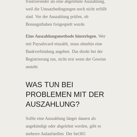
frustrierender als eine abgelehnte Auszahlung,
weil die Umsatzbedingungen noch nicht erfüllt
sind. Vor der Auszahlung prüfen, ob
Bonusguthaben freigespielt wurde.
Eine Auszahlungsmethode hinterlegen.
Wer
mit Paysafecard einzahlt, muss ohnehin eine
Bankverbindung angeben. Das direkt bei der
Registrierung tun, nicht erst wenn der Gewinn
ansteht.
WAS TUN BEI
PROBLEMEN MIT DER
AUSZAHLUNG?
Sollte eine Auszahlung länger dauern als
angekündigt oder abgelehnt werden, gibt es
mehrere Anlaufstellen. Der bet365