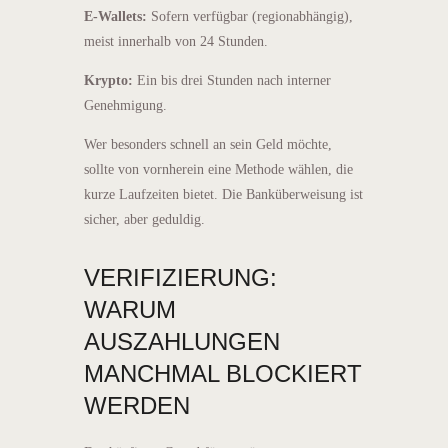
E-Wallets:
Sofern verfügbar (regionabhängig),
meist innerhalb von 24 Stunden.
Krypto:
Ein bis drei Stunden nach interner
Genehmigung.
Wer besonders schnell an sein Geld möchte,
sollte von vornherein eine Methode wählen, die
kurze Laufzeiten bietet. Die Banküberweisung ist
sicher, aber geduldig.
VERIFIZIERUNG:
WARUM
AUSZAHLUNGEN
MANCHMAL BLOCKIERT
WERDEN