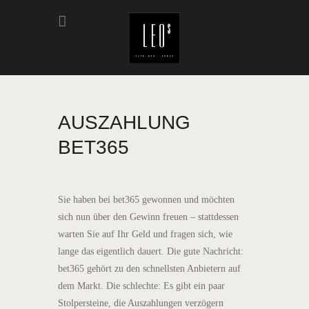
AUSZAHLUNG
BET365
Sie haben bei bet365 gewonnen und möchten
sich nun über den Gewinn freuen – stattdessen
warten Sie auf Ihr Geld und fragen sich, wie
lange das eigentlich dauert. Die gute Nachricht:
bet365 gehört zu den schnellsten Anbietern auf
dem Markt. Die schlechte: Es gibt ein paar
Stolpersteine, die Auszahlungen verzögern