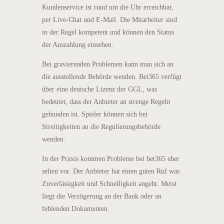
Kundenservice ist rund um die Uhr erreichbar,
per Live-Chat und E-Mail. Die Mitarbeiter sind
in der Regel kompetent und können den Status
der Auszahlung einsehen.
Bei gravierenden Problemen kann man sich an
die ausstellende Behörde wenden. Bet365 verfügt
über eine deutsche Lizenz der GGL, was
bedeutet, dass der Anbieter an strenge Regeln
gebunden ist. Spieler können sich bei
Streitigkeiten an die Regulierungsbehörde
wenden.
In der Praxis kommen Probleme bei bet365 eher
selten vor. Der Anbieter hat einen guten Ruf was
Zuverlässigkeit und Schnelligkeit angeht. Meist
liegt die Verzögerung an der Bank oder an
fehlenden Dokumenten.