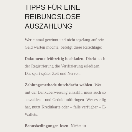
TIPPS FÜR EINE
REIBUNGSLOSE
AUSZAHLUNG
Wer einmal gewinnt und nicht tagelang auf sein
Geld warten möchte, befolgt diese Ratschläge:
Dokumente frühzeitig hochladen.
Direkt nach
der Registrierung die Verifizierung erledigen.
Das spart später Zeit und Nerven.
Zahlungsmethode durchdacht wählen.
Wer
mit der Banküberweisung einzahlt, muss auch so
auszahlen – und Geduld mitbringen. Wer es eilig
hat, nutzt Kreditkarte oder – falls verfügbar – E-
Wallets.
Bonusbedingungen lesen.
Nichts ist