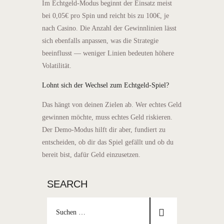
Im Echtgeld-Modus beginnt der Einsatz meist
bei 0,05€ pro Spin und reicht bis zu 100€, je
nach Casino. Die Anzahl der Gewinnlinien lässt
sich ebenfalls anpassen, was die Strategie
beeinflusst — weniger Linien bedeuten höhere
Volatilität.
Lohnt sich der Wechsel zum Echtgeld-Spiel?
Das hängt von deinen Zielen ab. Wer echtes Geld
gewinnen möchte, muss echtes Geld riskieren.
Der Demo-Modus hilft dir aber, fundiert zu
entscheiden, ob dir das Spiel gefällt und ob du
bereit bist, dafür Geld einzusetzen.
SEARCH