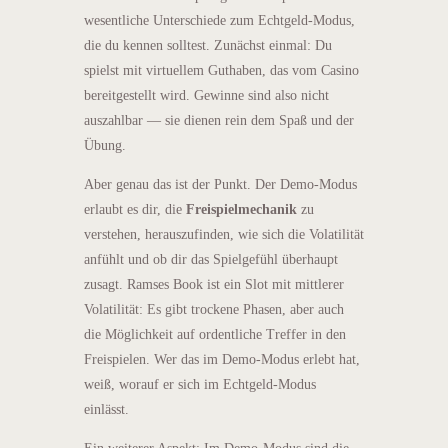
wesentliche Unterschiede zum Echtgeld-Modus,
die du kennen solltest. Zunächst einmal: Du
spielst mit virtuellem Guthaben, das vom Casino
bereitgestellt wird. Gewinne sind also nicht
auszahlbar — sie dienen rein dem Spaß und der
Übung.
Aber genau das ist der Punkt. Der Demo-Modus
erlaubt es dir, die
Freispielmechanik
zu
verstehen, herauszufinden, wie sich die Volatilität
anfühlt und ob dir das Spielgefühl überhaupt
zusagt. Ramses Book ist ein Slot mit mittlerer
Volatilität: Es gibt trockene Phasen, aber auch
die Möglichkeit auf ordentliche Treffer in den
Freispielen. Wer das im Demo-Modus erlebt hat,
weiß, worauf er sich im Echtgeld-Modus
einlässt.