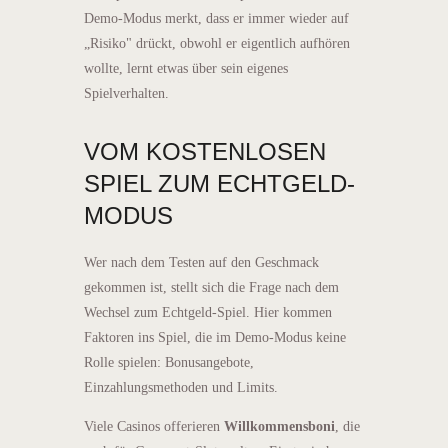
Demo-Modus merkt, dass er immer wieder auf
„Risiko" drückt, obwohl er eigentlich aufhören
wollte, lernt etwas über sein eigenes
Spielverhalten.
VOM KOSTENLOSEN
SPIEL ZUM ECHTGELD-
MODUS
Wer nach dem Testen auf den Geschmack
gekommen ist, stellt sich die Frage nach dem
Wechsel zum Echtgeld-Spiel. Hier kommen
Faktoren ins Spiel, die im Demo-Modus keine
Rolle spielen: Bonusangebote,
Einzahlungsmethoden und Limits.
Viele Casinos offerieren
Willkommensboni
, die