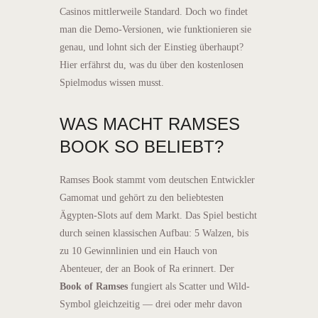
Casinos mittlerweile Standard. Doch wo findet
man die Demo-Versionen, wie funktionieren sie
genau, und lohnt sich der Einstieg überhaupt?
Hier erfährst du, was du über den kostenlosen
Spielmodus wissen musst.
WAS MACHT RAMSES
BOOK SO BELIEBT?
Ramses Book stammt vom deutschen Entwickler
Gamomat und gehört zu den beliebtesten
Ägypten-Slots auf dem Markt. Das Spiel besticht
durch seinen klassischen Aufbau: 5 Walzen, bis
zu 10 Gewinnlinien und ein Hauch von
Abenteuer, der an Book of Ra erinnert. Der
Book of Ramses
fungiert als Scatter und Wild-
Symbol gleichzeitig — drei oder mehr davon