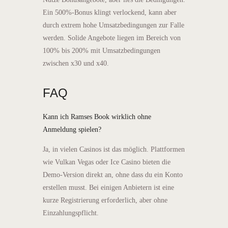
Ein 500%-Bonus klingt verlockend, kann aber
durch extrem hohe Umsatzbedingungen zur Falle
werden. Solide Angebote liegen im Bereich von
100% bis 200% mit Umsatzbedingungen
zwischen x30 und x40.
FAQ
Kann ich Ramses Book wirklich ohne
Anmeldung spielen?
Ja, in vielen Casinos ist das möglich. Plattformen
wie Vulkan Vegas oder Ice Casino bieten die
Demo-Version direkt an, ohne dass du ein Konto
erstellen musst. Bei einigen Anbietern ist eine
kurze Registrierung erforderlich, aber ohne
Einzahlungspflicht.