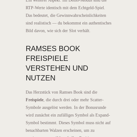
Ein weiterer Aspekt: Im Demo-Modus sind die
RTP-Werte identisch mit dem Echtgeld-Spiel.
Das bedeutet, die Gewinnwahrscheinlichkeiten
sind realistisch — du bekommst ein authentisches
Bild davon, wie sich der Slot verhält.
RAMSES BOOK
FREISPIELE
VERSTEHEN UND
NUTZEN
Das Herzstück von Ramses Book sind die
Freispiele
, die durch drei oder mehr Scatter-
Symbole ausgelöst werden. In der Bonusrunde
wird zunächst ein zufälliges Symbol als Expand-
Symbol bestimmt. Dieses Symbol muss nicht auf
benachbarten Walzen erscheinen, um zu