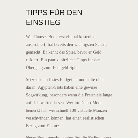
TIPPS FÜR DEN
EINSTIEG
Wer Ramses Book erst einmal kostenlos
ausprobiert, hat bereits den wichtigsten Schritt
gemacht: Er kennt das Spiel, bevor er Geld
riskiert. Ein paar zusätzliche Tipps für den
Übergang zum Echtgeld-Spiel:
Setze dir ein festes Budget — und halte dich
daran. Ägypten-Slots haben eine gewisse
Sogwirkung, besonders wenn die Freispiele lange
auf sich warten lassen. Wer im Demo-Modus
bemerkt hat, wie schnell 100 virtuelle Münzen
verschwinden können, hat einen realistischen
Bezug zum Einsatz.
Nutze Bonusangebote, aber lies die Bedingungen.