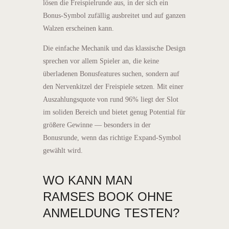
lösen die Freispielrunde aus, in der sich ein
Bonus-Symbol zufällig ausbreitet und auf ganzen
Walzen erscheinen kann.
Die einfache Mechanik und das klassische Design
sprechen vor allem Spieler an, die keine
überladenen Bonusfeatures suchen, sondern auf
den Nervenkitzel der Freispiele setzen. Mit einer
Auszahlungsquote von rund 96% liegt der Slot
im soliden Bereich und bietet genug Potential für
größere Gewinne — besonders in der
Bonusrunde, wenn das richtige Expand-Symbol
gewählt wird.
WO KANN MAN
RAMSES BOOK OHNE
ANMELDUNG TESTEN?