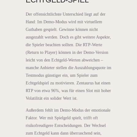
Der offensichtlichste Unterschied liegt auf der
Hand: Im Demo-Modus wird mit virtuellem
Guthaben gespielt. Gewinne können nicht
ausgezahlt werden. Doch es gibt weitere Aspekte,
die Spieler beachten sollten. Die RTP-Werte
(Return to Player) können in der Demo-Version
leicht von den Echtgeld-Werten abweichen –
manche Anbieter stellen die Auszahlungsquote im
Testmodus günstiger ein, um Spieler zum
Echtgeldspiel zu motivieren. Zentaurus hat einen
RTP von etwa 96%, was für einen Slot mit hoher
Volatilität ein solider Wert ist.
Außerdem fehlt im Demo-Modus der emotionale
Faktor. Wer mit Spielgeld spielt, trifft oft
risikofreudigere Entscheidungen. Der Wechsel
zum Echtgeld kann dann überraschend sein,