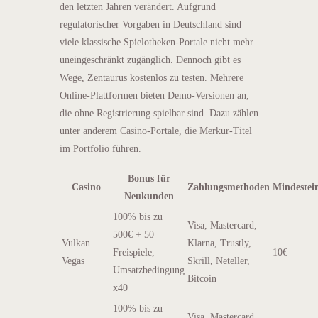
den letzten Jahren verändert. Aufgrund
regulatorischer Vorgaben in Deutschland sind
viele klassische Spielotheken-Portale nicht mehr
uneingeschränkt zugänglich. Dennoch gibt es
Wege, Zentaurus kostenlos zu testen. Mehrere
Online-Plattformen bieten Demo-Versionen an,
die ohne Registrierung spielbar sind. Dazu zählen
unter anderem Casino-Portale, die Merkur-Titel
im Portfolio führen.
Bonus für
Casino
Zahlungsmethoden
Mindestei
Neukunden
100% bis zu
Visa, Mastercard,
500€ + 50
Vulkan
Klarna, Trustly,
Freispiele,
10€
Vegas
Skrill, Neteller,
Umsatzbedingung
Bitcoin
x40
100% bis zu
Visa, Mastercard,