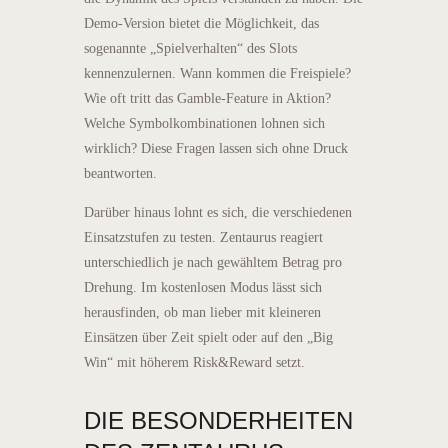
Demo-Version bietet die Möglichkeit, das
sogenannte „Spielverhalten“ des Slots
kennenzulernen. Wann kommen die Freispiele?
Wie oft tritt das Gamble-Feature in Aktion?
Welche Symbolkombinationen lohnen sich
wirklich? Diese Fragen lassen sich ohne Druck
beantworten.
Darüber hinaus lohnt es sich, die verschiedenen
Einsatzstufen zu testen. Zentaurus reagiert
unterschiedlich je nach gewähltem Betrag pro
Drehung. Im kostenlosen Modus lässt sich
herausfinden, ob man lieber mit kleineren
Einsätzen über Zeit spielt oder auf den „Big
Win“ mit höherem Risk&Reward setzt.
DIE BESONDERHEITEN