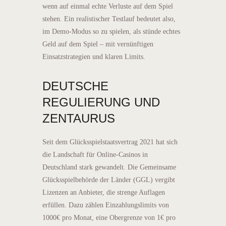
wenn auf einmal echte Verluste auf dem Spiel
stehen. Ein realistischer Testlauf bedeutet also,
im Demo-Modus so zu spielen, als stünde echtes
Geld auf dem Spiel – mit vernünftigen
Einsatzstrategien und klaren Limits.
DEUTSCHE
REGULIERUNG UND
ZENTAURUS
Seit dem Glücksspielstaatsvertrag 2021 hat sich
die Landschaft für Online-Casinos in
Deutschland stark gewandelt. Die Gemeinsame
Glücksspielbehörde der Länder (GGL) vergibt
Lizenzen an Anbieter, die strenge Auflagen
erfüllen. Dazu zählen Einzahlungslimits von
1000€ pro Monat, eine Obergrenze von 1€ pro