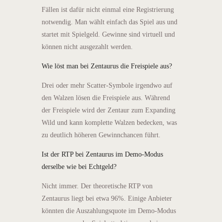
Fällen ist dafür nicht einmal eine Registrierung
notwendig. Man wählt einfach das Spiel aus und
startet mit Spielgeld. Gewinne sind virtuell und
können nicht ausgezahlt werden.
Wie löst man bei Zentaurus die Freispiele aus?
Drei oder mehr Scatter-Symbole irgendwo auf
den Walzen lösen die Freispiele aus. Während
der Freispiele wird der Zentaur zum Expanding
Wild und kann komplette Walzen bedecken, was
zu deutlich höheren Gewinnchancen führt.
Ist der RTP bei Zentaurus im Demo-Modus
derselbe wie bei Echtgeld?
Nicht immer. Der theoretische RTP von
Zentaurus liegt bei etwa 96%. Einige Anbieter
könnten die Auszahlungsquote im Demo-Modus