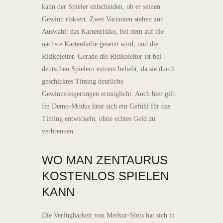
kann der Spieler entscheiden, ob er seinen
Gewinn riskiert. Zwei Varianten stehen zur
Auswahl: das Kartenrisiko, bei dem auf die
nächste Kartenfarbe gesetzt wird, und die
Risikoleiter. Gerade die Risikoleiter ist bei
deutschen Spielern extrem beliebt, da sie durch
geschicktes Timing deutliche
Gewinnsteigerungen ermöglicht. Auch hier gilt:
Im Demo-Modus lässt sich ein Gefühl für das
Timing entwickeln, ohne echtes Geld zu
verbrennen.
WO MAN ZENTAURUS
KOSTENLOS SPIELEN
KANN
Die Verfügbarkeit von Merkur-Slots hat sich in