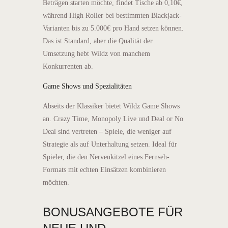
Beträgen starten möchte, findet Tische ab 0,10€,
während High Roller bei bestimmten Blackjack-
Varianten bis zu 5.000€ pro Hand setzen können.
Das ist Standard, aber die Qualität der
Umsetzung hebt Wildz von manchem
Konkurrenten ab.
Game Shows und Spezialitäten
Abseits der Klassiker bietet Wildz Game Shows
an. Crazy Time, Monopoly Live und Deal or No
Deal sind vertreten – Spiele, die weniger auf
Strategie als auf Unterhaltung setzen. Ideal für
Spieler, die den Nervenkitzel eines Fernseh-
Formats mit echten Einsätzen kombinieren
möchten.
BONUSANGEBOTE FÜR