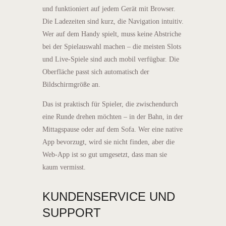
und funktioniert auf jedem Gerät mit Browser.
Die Ladezeiten sind kurz, die Navigation intuitiv.
Wer auf dem Handy spielt, muss keine Abstriche
bei der Spielauswahl machen – die meisten Slots
und Live-Spiele sind auch mobil verfügbar. Die
Oberfläche passt sich automatisch der
Bildschirmgröße an.
Das ist praktisch für Spieler, die zwischendurch
eine Runde drehen möchten – in der Bahn, in der
Mittagspause oder auf dem Sofa. Wer eine native
App bevorzugt, wird sie nicht finden, aber die
Web-App ist so gut umgesetzt, dass man sie
kaum vermisst.
KUNDENSERVICE UND
SUPPORT