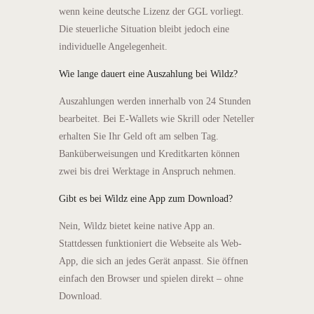
wenn keine deutsche Lizenz der GGL vorliegt.
Die steuerliche Situation bleibt jedoch eine
individuelle Angelegenheit.
Wie lange dauert eine Auszahlung bei Wildz?
Auszahlungen werden innerhalb von 24 Stunden
bearbeitet. Bei E-Wallets wie Skrill oder Neteller
erhalten Sie Ihr Geld oft am selben Tag.
Banküberweisungen und Kreditkarten können
zwei bis drei Werktage in Anspruch nehmen.
Gibt es bei Wildz eine App zum Download?
Nein, Wildz bietet keine native App an.
Stattdessen funktioniert die Webseite als Web-
App, die sich an jedes Gerät anpasst. Sie öffnen
einfach den Browser und spielen direkt – ohne
Download.