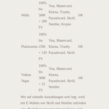
100%
Visa, Mastercard,
bis
Klarna, Trustly,
Wildz
500€
10€
Paysafecard, Skrill,
+ 200
Neteller, Krypto
FS
100%
bis
Visa, Mastercard,
Platincasino
250€
Klarna, Trustly,
10€
+ 120
Paysafecard, Skrill
FS
100%
Visa, Mastercard,
bis
Vulkan
Klarna,
300€
10€
Vegas
Paysafecard, Skrill,
+ 25
Neteller
FS
Wer auf schnelle Auszahlungen wert legt, wird
mit E-Wallets wie Skrill und Neteller zufrieden