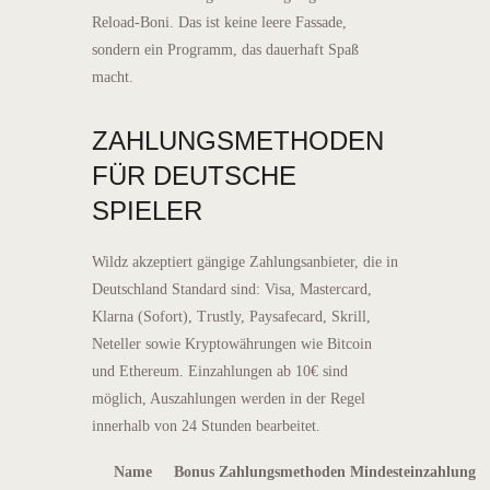
Reload-Boni. Das ist keine leere Fassade,
sondern ein Programm, das dauerhaft Spaß
macht.
ZAHLUNGSMETHODEN
FÜR DEUTSCHE
SPIELER
Wildz akzeptiert gängige Zahlungsanbieter, die in
Deutschland Standard sind: Visa, Mastercard,
Klarna (Sofort), Trustly, Paysafecard, Skrill,
Neteller sowie Kryptowährungen wie Bitcoin
und Ethereum. Einzahlungen ab 10€ sind
möglich, Auszahlungen werden in der Regel
innerhalb von 24 Stunden bearbeitet.
Name
Bonus
Zahlungsmethoden
Mindesteinzahlung