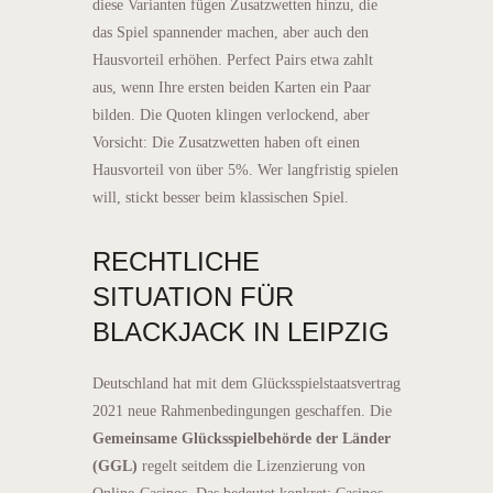
diese Varianten fügen Zusatzwetten hinzu, die
das Spiel spannender machen, aber auch den
Hausvorteil erhöhen. Perfect Pairs etwa zahlt
aus, wenn Ihre ersten beiden Karten ein Paar
bilden. Die Quoten klingen verlockend, aber
Vorsicht: Die Zusatzwetten haben oft einen
Hausvorteil von über 5%. Wer langfristig spielen
will, stickt besser beim klassischen Spiel.
RECHTLICHE
SITUATION FÜR
BLACKJACK IN LEIPZIG
Deutschland hat mit dem Glücksspielstaatsvertrag
2021 neue Rahmenbedingungen geschaffen. Die
Gemeinsame Glücksspielbehörde der Länder
(GGL)
regelt seitdem die Lizenzierung von