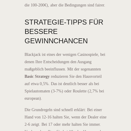
die 100-200€), aber die Bedingungen sind fairer.
STRATEGIE-TIPPS FÜR
BESSERE
GEWINNCHANCEN
Blackjack ist eines der wenigen Casinospiele, bei
denen Ihre Entscheidungen den Ausgang
maßgeblich beeinflussen. Mit der sogenannten
Basic Strategy
reduzieren Sie den Hausvorteil
auf etwa 0,5%. Das ist deutlich besser als bei
Spielautomaten (3-7%) oder Roulette (2,7% bei
european).
Die Grundregeln sind schnell erklärt: Bei einer
Hand von 12-16 halten Sie, wenn der Dealer eine
2-6 zeigt. Bei 17 oder mehr halten Sie immer.