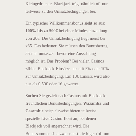
Kleingedruckte. Blackjack trägt nämlich oft nur
teilweise zu den Umsatzbedingungen bei.
Ein typischer Willkommensbonus sieht so aus:
100% bis zu 500€
bei einer Mindesteinzahlung
von 20€. Die Umsatzbedingung liegt meist bei
x35. Das bedeutet: Sie müssen den Bonusbetrag
35-mal umsetzen, bevor eine Auszahlung
möglich ist. Das Problem? Bei vielen Casinos
zählen Blackjack-Einsätze nur mit 5% oder 10%
zur Umsatzbedingung. Ein 10€ Einsatz wird also
nur als 0,50€ oder 1€ gewertet.
Suchen Sie gezielt nach Casinos mit Blackjack-
freundlichen Bonusbedingungen.
Wazamba
und
Casombie
beispielsweise bieten teilweise
spezielle Live-Casino-Boni an, bei denen
Blackjack voll angerechnet wird. Die
Bonussummen sind zwar meist niedriger (oft um