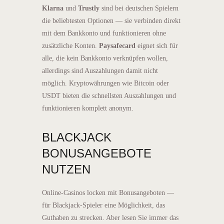
Klarna
und
Trustly
sind bei deutschen Spielern
die beliebtesten Optionen — sie verbinden direkt
mit dem Bankkonto und funktionieren ohne
zusätzliche Konten.
Paysafecard
eignet sich für
alle, die kein Bankkonto verknüpfen wollen,
allerdings sind Auszahlungen damit nicht
möglich. Kryptowährungen wie Bitcoin oder
USDT bieten die schnellsten Auszahlungen und
funktionieren komplett anonym.
BLACKJACK
BONUSANGEBOTE
NUTZEN
Online-Casinos locken mit Bonusangeboten —
für Blackjack-Spieler eine Möglichkeit, das
Guthaben zu strecken. Aber lesen Sie immer das