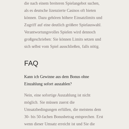
die nach einem breiteren Spielangebot suchen,
als es deutsche lizenzierte Casinos oft bieten
können. Dazu gehören höhere Einsatzlimits und
Zugriff auf eine deutlich größere Spielauswahl.
Verantwortungsvolles Spielen wird dennoch
großgeschrieben: Sie können Limits setzen und
sich selbst vom Spiel ausschließen, falls nötig.
FAQ
Kann ich Gewinne aus dem Bonus ohne
Einzahlung sofort auszahlen?
Nein, eine sofortige Auszahlung ist nicht
möglich. Sie müssen zuerst die
Umsatzbedingungen erfüllen, die meistens dem
30- bis 50-fachen Bonusbetrag entsprechen. Erst
wenn dieser Umsatz erreicht ist und Sie die