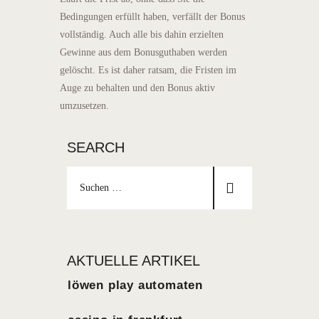
Bedingungen erfüllt haben, verfällt der Bonus
vollständig. Auch alle bis dahin erzielten
Gewinne aus dem Bonusguthaben werden
gelöscht. Es ist daher ratsam, die Fristen im
Auge zu behalten und den Bonus aktiv
umzusetzen.
SEARCH
AKTUELLE ARTIKEL
löwen play automaten