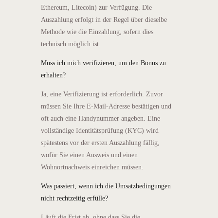
Ethereum, Litecoin) zur Verfügung. Die
Auszahlung erfolgt in der Regel über dieselbe
Methode wie die Einzahlung, sofern dies
technisch möglich ist.
Muss ich mich verifizieren, um den Bonus zu
erhalten?
Ja, eine Verifizierung ist erforderlich. Zuvor
müssen Sie Ihre E-Mail-Adresse bestätigen und
oft auch eine Handynummer angeben. Eine
vollständige Identitätsprüfung (KYC) wird
spätestens vor der ersten Auszahlung fällig,
wofür Sie einen Ausweis und einen
Wohnortnachweis einreichen müssen.
Was passiert, wenn ich die Umsatzbedingungen
nicht rechtzeitig erfülle?
Läuft die Frist ab, ohne dass Sie die