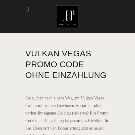
VULKAN VEGAS
PROMO CODE
OHNE EINZAHLUNG
Sie suchen nach einem Weg, im Vulkan Vegas
Casino mit echten Gewinnen zu starten, ohne
vorher Ihr eigenes Geld zu riskieren? Ein Promo
Code ohne Einzahlung ist genau das Richtige für
Sie. Diese Art von Bonus ermöglicht es neuen