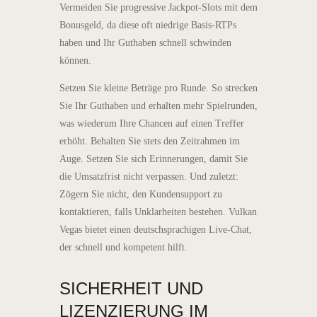
Vermeiden Sie progressive Jackpot-Slots mit dem
Bonusgeld, da diese oft niedrige Basis-RTPs
haben und Ihr Guthaben schnell schwinden
können.
Setzen Sie kleine Beträge pro Runde. So strecken
Sie Ihr Guthaben und erhalten mehr Spielrunden,
was wiederum Ihre Chancen auf einen Treffer
erhöht. Behalten Sie stets den Zeitrahmen im
Auge. Setzen Sie sich Erinnerungen, damit Sie
die Umsatzfrist nicht verpassen. Und zuletzt:
Zögern Sie nicht, den Kundensupport zu
kontaktieren, falls Unklarheiten bestehen. Vulkan
Vegas bietet einen deutschsprachigen Live-Chat,
der schnell und kompetent hilft.
SICHERHEIT UND
LIZENZIERUNG IM