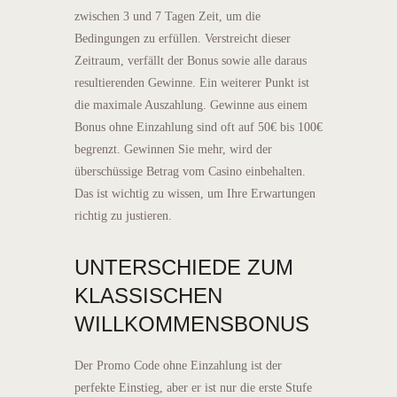
zwischen 3 und 7 Tagen Zeit, um die
Bedingungen zu erfüllen. Verstreicht dieser
Zeitraum, verfällt der Bonus sowie alle daraus
resultierenden Gewinne. Ein weiterer Punkt ist
die maximale Auszahlung. Gewinne aus einem
Bonus ohne Einzahlung sind oft auf 50€ bis 100€
begrenzt. Gewinnen Sie mehr, wird der
überschüssige Betrag vom Casino einbehalten.
Das ist wichtig zu wissen, um Ihre Erwartungen
richtig zu justieren.
UNTERSCHIEDE ZUM
KLASSISCHEN
WILLKOMMENSBONUS
Der Promo Code ohne Einzahlung ist der
perfekte Einstieg, aber er ist nur die erste Stufe