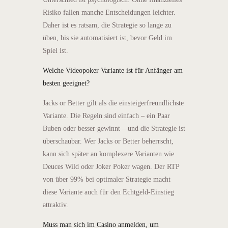
Risiko fallen manche Entscheidungen leichter.
Daher ist es ratsam, die Strategie so lange zu
üben, bis sie automatisiert ist, bevor Geld im
Spiel ist.
Welche Videopoker Variante ist für Anfänger am
besten geeignet?
Jacks or Better gilt als die einsteigerfreundlichste
Variante. Die Regeln sind einfach – ein Paar
Buben oder besser gewinnt – und die Strategie ist
überschaubar. Wer Jacks or Better beherrscht,
kann sich später an komplexere Varianten wie
Deuces Wild oder Joker Poker wagen. Der RTP
von über 99% bei optimaler Strategie macht
diese Variante auch für den Echtgeld-Einstieg
attraktiv.
Muss man sich im Casino anmelden, um