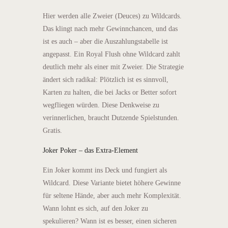
Hier werden alle Zweier (Deuces) zu Wildcards.
Das klingt nach mehr Gewinnchancen, und das
ist es auch – aber die Auszahlungstabelle ist
angepasst. Ein Royal Flush ohne Wildcard zahlt
deutlich mehr als einer mit Zweier. Die Strategie
ändert sich radikal: Plötzlich ist es sinnvoll,
Karten zu halten, die bei Jacks or Better sofort
wegfliegen würden. Diese Denkweise zu
verinnerlichen, braucht Dutzende Spielstunden.
Gratis.
Joker Poker – das Extra-Element
Ein Joker kommt ins Deck und fungiert als
Wildcard. Diese Variante bietet höhere Gewinne
für seltene Hände, aber auch mehr Komplexität.
Wann lohnt es sich, auf den Joker zu
spekulieren? Wann ist es besser, einen sicheren