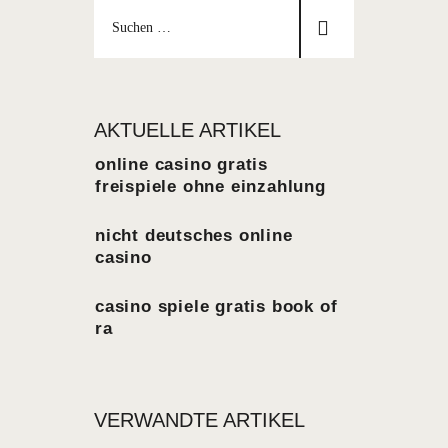
AKTUELLE ARTIKEL
online casino gratis
freispiele ohne einzahlung
nicht deutsches online
casino
casino spiele gratis book of
ra
VERWANDTE ARTIKEL