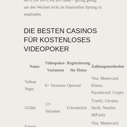
bei 0,10€ bis 0,50€ pro Hand – gering genug,
um den Wechsel nicht als finanziellen Sprung zu
empfinden.
DIE BESTEN CASINOS
FÜR KOSTENLOSES
VIDEOPOKER
Videopoker-
Registrierung
Name
Zahlungsmethoden
Varianten
für Demo
Visa, Mastercard,
Vulkan
8+ Varianten
Optional
Klarna,
Vegas
Paysafecard, Crypto
Trustly, Giropay,
12+
GGBet
Erforderlich
Skrill, Neteller,
Varianten
MiFinity
Visa, Mastercard,
Energy