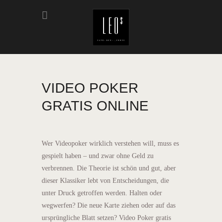
VIDEO POKER
GRATIS ONLINE
Wer Videopoker wirklich verstehen will, muss es
gespielt haben – und zwar ohne Geld zu
verbrennen. Die Theorie ist schön und gut, aber
dieser Klassiker lebt von Entscheidungen, die
unter Druck getroffen werden. Halten oder
wegwerfen? Die neue Karte ziehen oder auf das
ursprüngliche Blatt setzen? Video Poker gratis