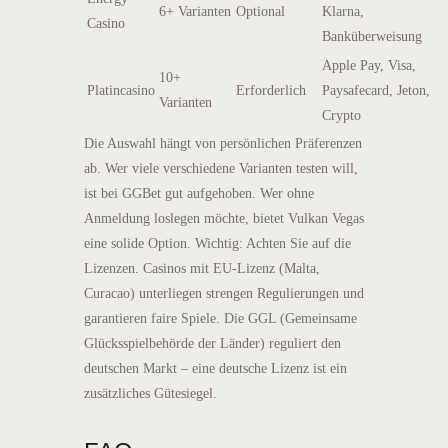
6+ Varianten
Optional
Klarna,
Casino
Banküberweisung
Apple Pay, Visa,
10+
Platincasino
Erforderlich
Paysafecard, Jeton,
Varianten
Crypto
Die Auswahl hängt von persönlichen Präferenzen
ab. Wer viele verschiedene Varianten testen will,
ist bei GGBet gut aufgehoben. Wer ohne
Anmeldung loslegen möchte, bietet Vulkan Vegas
eine solide Option. Wichtig: Achten Sie auf die
Lizenzen. Casinos mit EU-Lizenz (Malta,
Curacao) unterliegen strengen Regulierungen und
garantieren faire Spiele. Die GGL (Gemeinsame
Glücksspielbehörde der Länder) reguliert den
deutschen Markt – eine deutsche Lizenz ist ein
zusätzliches Gütesiegel.