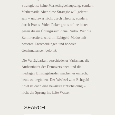
Strategie ist keine Marketingbehauptung, sondern
Mathematik. Aber diese Strategie will gelernt
sein – und zwar nicht durch Theorie, sondern
durch Praxis. Video Poker gratis online bietet
genau diesen Übungsraum ohne Risiko. Wer die
Zeit investiert, wird im Echtgeld-Modus mit
besseren Entscheidungen und höheren
Gewinnchancen belohnt.
Die Verfügbarkeit verschiedener Varianten, die
Authentizität der Demoversionen und die
niedrigen Einstiegshürden machen es einfach,
heute zu beginnen. Der Wechsel zum Echtgeld-
Spiel ist dann eine bewusste Entscheidung –
nicht ein Sprung ins kalte Wasser.
SEARCH