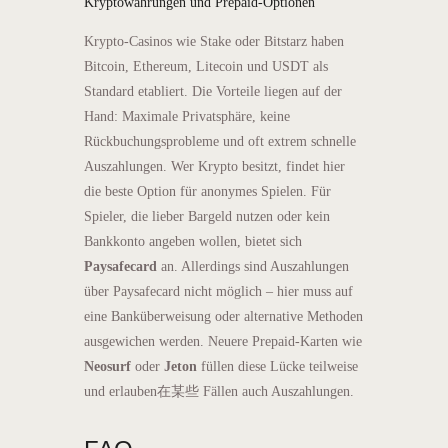
Kryptowährungen und Prepaid-Optionen
Krypto-Casinos wie Stake oder Bitstarz haben
Bitcoin, Ethereum, Litecoin und USDT als
Standard etabliert. Die Vorteile liegen auf der
Hand: Maximale Privatsphäre, keine
Rückbuchungsprobleme und oft extrem schnelle
Auszahlungen. Wer Krypto besitzt, findet hier
die beste Option für anonymes Spielen. Für
Spieler, die lieber Bargeld nutzen oder kein
Bankkonto angeben wollen, bietet sich
Paysafecard
an. Allerdings sind Auszahlungen
über Paysafecard nicht möglich – hier muss auf
eine Banküberweisung oder alternative Methoden
ausgewichen werden. Neuere Prepaid-Karten wie
Neosurf
oder
Jeton
füllen diese Lücke teilweise
und erlauben在某些 Fällen auch Auszahlungen.