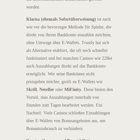
werden.
Klarna (ehemals Sofortüberweisung)
ist nach
wie vor die bevorzugte Methode für Spieler, die
direkt von ihrem Bankkonto einzahlen möchten,
ohne Umwege über E-Wallets. Trustly hat sich
als Alternative etabliert, die oft noch schneller
funktioniert und bei manchen Casinos wie 22Bet
auch Auszahlungen direkt auf das Bankkonto
ermöglicht. Wer seine Bankdaten nicht
preisgeben möchte, greift zu E-Wallets wie
Skrill
,
Neteller
oder
MiFinity
. Diese bieten den
Vorteil, dass Auszahlungen innerhalb von
Stunden statt Tagen bearbeitet werden. Ein
Nachteil: Viele Casinos schließen Einzahlungen
über E-Wallets von Bonusangeboten aus, um
Bonusmissbrauch zu verhindern.