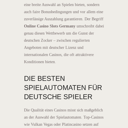
eine breite Auswahl an Spielen bieten, sondern
auch faire Bonusbedingungen und vor allem eine
zuverlässige Auszahlung garantieren. Der Begriff
Online Casino Slots Germany
umschreibt dabei
genau diesen Wettbewerb um die Gunst der
deutschen Zocker – zwischen regulierten
Angeboten mit deutscher Lizenz und
internationalen Casinos, die oft attraktivere
Konditionen bieten.
DIE BESTEN
SPIELAUTOMATEN FÜR
DEUTSCHE SPIELER
Die Qualität eines Casinos misst sich maßgeblich
an der Auswahl der Spielautomaten. Top-Casinos
wie Vulkan Vegas oder Platincasino setzen auf