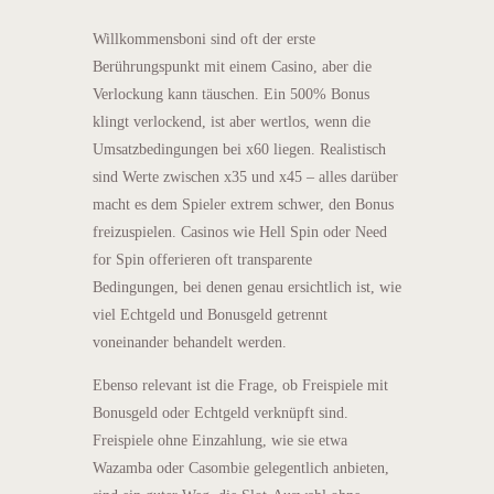
Willkommensboni sind oft der erste
Berührungspunkt mit einem Casino, aber die
Verlockung kann täuschen. Ein 500% Bonus
klingt verlockend, ist aber wertlos, wenn die
Umsatzbedingungen bei x60 liegen. Realistisch
sind Werte zwischen x35 und x45 – alles darüber
macht es dem Spieler extrem schwer, den Bonus
freizuspielen. Casinos wie Hell Spin oder Need
for Spin offerieren oft transparente
Bedingungen, bei denen genau ersichtlich ist, wie
viel Echtgeld und Bonusgeld getrennt
voneinander behandelt werden.
Ebenso relevant ist die Frage, ob Freispiele mit
Bonusgeld oder Echtgeld verknüpft sind.
Freispiele ohne Einzahlung, wie sie etwa
Wazamba oder Casombie gelegentlich anbieten,