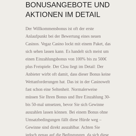
BONUSANGEBOTE UND
AKTIONEN IM DETAIL
Der Willkommensbonus ist oft der erste
Anlaufpunkt bei der Bewertung eines neuen
Casinos. Vegaz Casino lockt mit einem Paket, das
sich sehen lassen kann. Es handelt sich meist um
einen Einzahlungsbonus von 100% bis zu 500€
plus Freispiele. Der Clou liegt im Detail: Der
Anbieter wirbt oft damit, dass dieser Bonus keine
Wettanforderungen hat. Das ist in der Casinowelt
fast schon eine Seltenheit. Normalerweise
müssen Sie Ihren Bonus und Ihre Einzahlung 30-
bis 50-mal umsetzen, bevor Sie sich Gewinne
auszahlen lassen können. Bei einem Bonus ohne
Umsatzbedingungen fällt diese Hürde weg –
Gewinne sind direkt auszahlbar. Achten Sie
jedoch genau auf die Bedingungen, da sich diese