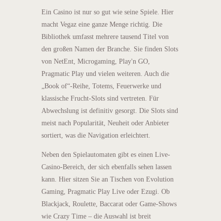
Ein Casino ist nur so gut wie seine Spiele. Hier
macht Vegaz eine ganze Menge richtig. Die
Bibliothek umfasst mehrere tausend Titel von
den großen Namen der Branche. Sie finden Slots
von NetEnt, Microgaming, Play'n GO,
Pragmatic Play und vielen weiteren. Auch die
„Book of“-Reihe, Totems, Feuerwerke und
klassische Frucht-Slots sind vertreten. Für
Abwechslung ist definitiv gesorgt. Die Slots sind
meist nach Popularität, Neuheit oder Anbieter
sortiert, was die Navigation erleichtert.
Neben den Spielautomaten gibt es einen Live-
Casino-Bereich, der sich ebenfalls sehen lassen
kann. Hier sitzen Sie an Tischen von Evolution
Gaming, Pragmatic Play Live oder Ezugi. Ob
Blackjack, Roulette, Baccarat oder Game-Shows
wie Crazy Time – die Auswahl ist breit