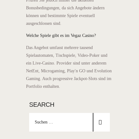
Prüfen Sie jedoch immer die aktuellen
Bonusbedingungen, da sich Angebote ändern
können und bestimmte Spiele eventuell
ausgeschlossen sind.
Welche Spiele gibt es im Vegaz Casino?
Das Angebot umfasst mehrere tausend
Spielautomaten, Tischspiele, Video-Poker und
ein Live-Casino. Provider sind unter anderem
NetEnt, Microgaming, Play'n GO und Evolution
Gaming. Auch progressive Jackpot-Slots sind im
Portfolio enthalten.
SEARCH