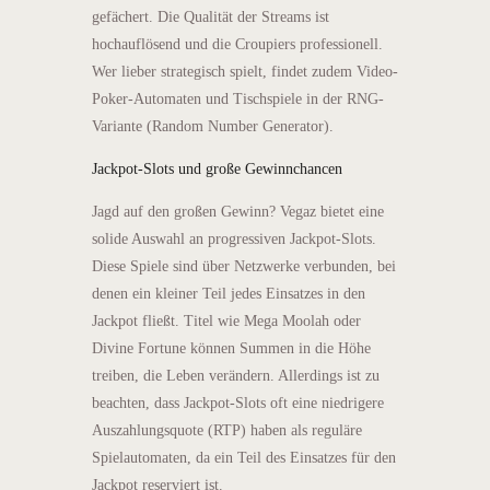
gefächert. Die Qualität der Streams ist
hochauflösend und die Croupiers professionell.
Wer lieber strategisch spielt, findet zudem Video-
Poker-Automaten und Tischspiele in der RNG-
Variante (Random Number Generator).
Jackpot-Slots und große Gewinnchancen
Jagd auf den großen Gewinn? Vegaz bietet eine
solide Auswahl an progressiven Jackpot-Slots.
Diese Spiele sind über Netzwerke verbunden, bei
denen ein kleiner Teil jedes Einsatzes in den
Jackpot fließt. Titel wie Mega Moolah oder
Divine Fortune können Summen in die Höhe
treiben, die Leben verändern. Allerdings ist zu
beachten, dass Jackpot-Slots oft eine niedrigere
Auszahlungsquote (RTP) haben als reguläre
Spielautomaten, da ein Teil des Einsatzes für den
Jackpot reserviert ist.