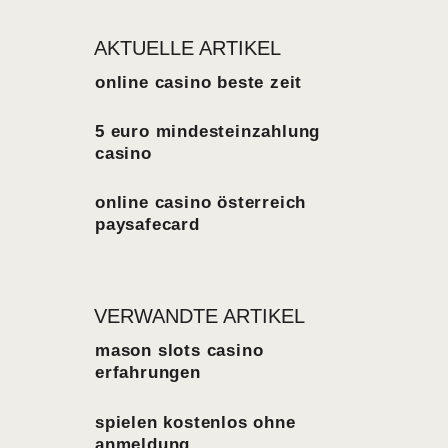
AKTUELLE ARTIKEL
online casino beste zeit
5 euro mindesteinzahlung
casino
online casino österreich
paysafecard
VERWANDTE ARTIKEL
mason slots casino
erfahrungen
spielen kostenlos ohne
anmeldung