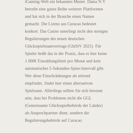
iGaming-Welt ein bekanntes Muster. Dama N.V.
betreibt eine ganze Reihe weiterer Plattformen
und hat sich in der Branche einen Namen
gemacht. Die Lizenz aus Curacao bedeutet
konkret: Das Casino unterliegt nicht den strengen
Regulierungen des neuen deutschen
Glücksspielstaatsvertrags (GlüStV 2021). Für
Spieler heißt das in der Praxis, dass es hier keine
1.000€ Einzahlungslimit pro Monat und kein
automatisches 5-Sekunden-Spins-Intervall gibt.
Wer diese Einschränkungen als störend
empfindet, findet hier einen alternativen
Spielraum. Allerdings sollten Sie sich bewusst
sein, dass bei Problemen nicht die GGL
(Gemeinsame Glücksspielbehörde der Länder)
als Ansprechpartner dient, sondern die
Regulierungsbehörde auf Curacao.