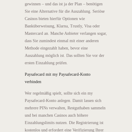
gewinnen – und das ist ja der Plan – benötigen
Sie eine Alternative für die Auszahlung. Seriöse
Casinos bieten hierfür Optionen wie
Banküberweisung, Klarna, Trustly, Visa oder
Mastercard an. Manche Anbieter verlangen sogar,
dass Sie zumindest einmal mit einer anderen
Methode eingezahlt haben, bevor eine
Auszahlung möglich ist. Das sollten Sie vor der
ersten Einzahlung prüfen.
Paysafecard mit my Paysafecard-Konto
verbinden
Wer regelmäßig spielt, sollte sich ein my
Paysafecard-Konto anlegen. Damit lassen sich
mehrere PINs verwalten, Restguthaben sammeln
und bei manchen Casinos auch höhere
Einzahlungslimits nutzen. Die Registrierung ist
kostenlos und erfordert eine Verifizierung Ihrer