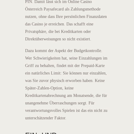
PIN. Damit lässt sich im Online Casino
Österreich Paysafecard als Zahlungsmethode
nutzen, ohne dass Ihre persönlichen Finanzdaten
das Casino je erreichen. Das schafft eine
Privatsphäre, die bei Kreditkarten oder
Direktüberweisungen so nicht existiert.
Dazu kommt der Aspekt der Budgetkontrolle.
Wer Schwierigkeiten hat, seine Einzahlungen im
Griff zu behalten, findet mit der Prepaid-Karte
ein natürliches Limit: Sie können nur einzahlen,
was Sie zuvor physisch erworben haben. Keine
Später-Zahlen-Option, keine
Kreditkartenabrechnung am Monatsende, die für
unangenehme Überraschungen sorgt. Für
verantwortungsvolles Spielen ist das ein nicht zu
unterschätzender Faktor.