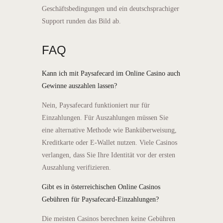
Geschäftsbedingungen und ein deutschsprachiger
Support runden das Bild ab.
FAQ
Kann ich mit Paysafecard im Online Casino auch
Gewinne auszahlen lassen?
Nein, Paysafecard funktioniert nur für
Einzahlungen. Für Auszahlungen müssen Sie
eine alternative Methode wie Banküberweisung,
Kreditkarte oder E-Wallet nutzen. Viele Casinos
verlangen, dass Sie Ihre Identität vor der ersten
Auszahlung verifizieren.
Gibt es in österreichischen Online Casinos
Gebühren für Paysafecard-Einzahlungen?
Die meisten Casinos berechnen keine Gebühren