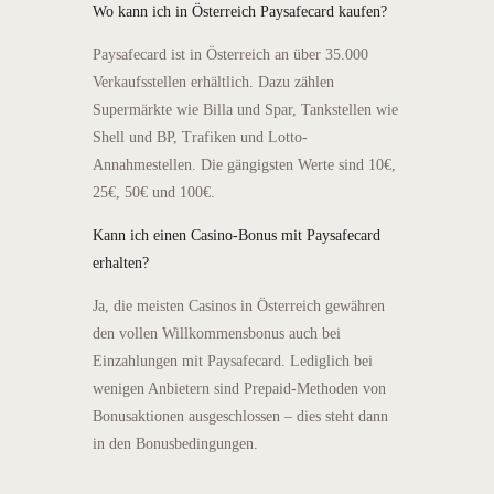
Wo kann ich in Österreich Paysafecard kaufen?
Paysafecard ist in Österreich an über 35.000
Verkaufsstellen erhältlich. Dazu zählen
Supermärkte wie Billa und Spar, Tankstellen wie
Shell und BP, Trafiken und Lotto-
Annahmestellen. Die gängigsten Werte sind 10€,
25€, 50€ und 100€.
Kann ich einen Casino-Bonus mit Paysafecard
erhalten?
Ja, die meisten Casinos in Österreich gewähren
den vollen Willkommensbonus auch bei
Einzahlungen mit Paysafecard. Lediglich bei
wenigen Anbietern sind Prepaid-Methoden von
Bonusaktionen ausgeschlossen – dies steht dann
in den Bonusbedingungen.