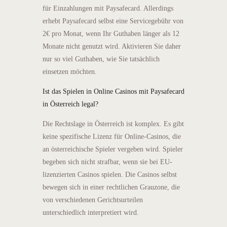
für Einzahlungen mit Paysafecard. Allerdings
erhebt Paysafecard selbst eine Servicegebühr von
2€ pro Monat, wenn Ihr Guthaben länger als 12
Monate nicht genutzt wird. Aktivieren Sie daher
nur so viel Guthaben, wie Sie tatsächlich
einsetzen möchten.
Ist das Spielen in Online Casinos mit Paysafecard
in Österreich legal?
Die Rechtslage in Österreich ist komplex. Es gibt
keine spezifische Lizenz für Online-Casinos, die
an österreichische Spieler vergeben wird. Spieler
begeben sich nicht strafbar, wenn sie bei EU-
lizenzierten Casinos spielen. Die Casinos selbst
bewegen sich in einer rechtlichen Grauzone, die
von verschiedenen Gerichtsurteilen
unterschiedlich interpretiert wird.