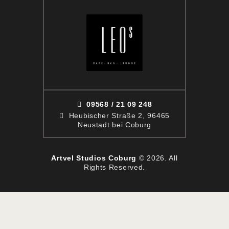
09568 / 21 09 248
Heubischer Straße 2, 96465
Neustadt bei Coburg
Artvel Studios Coburg
© 2026. All
Rights Reserved.