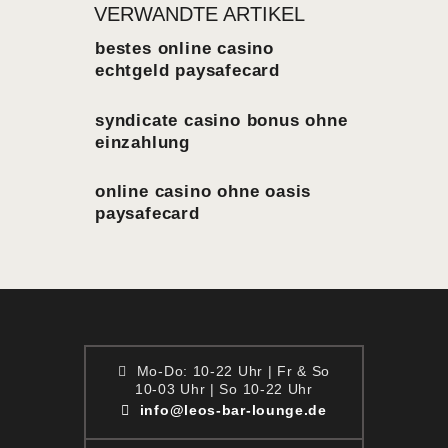
VERWANDTE ARTIKEL
bestes online casino
echtgeld paysafecard
syndicate casino bonus ohne
einzahlung
online casino ohne oasis
paysafecard
Mo-Do: 10-22 Uhr | Fr & So
10-03 Uhr | So 10-22 Uhr
info@leos-bar-lounge.de