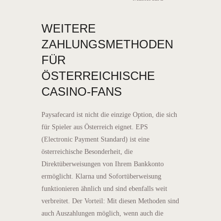
WEITERE
ZAHLUNGSMETHODEN
FÜR
ÖSTERREICHISCHE
CASINO-FANS
Paysafecard ist nicht die einzige Option, die sich
für Spieler aus Österreich eignet. EPS
(Electronic Payment Standard) ist eine
österreichische Besonderheit, die
Direktüberweisungen von Ihrem Bankkonto
ermöglicht. Klarna und Sofortüberweisung
funktionieren ähnlich und sind ebenfalls weit
verbreitet. Der Vorteil: Mit diesen Methoden sind
auch Auszahlungen möglich, wenn auch die