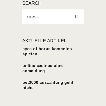
SEARCH
AKTUELLE ARTIKEL
eyes of horus kostenlos
spielen
online casinos ohne
anmeldung
bet3000 auszahlung geht
nicht