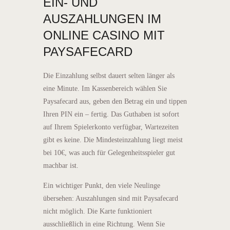
EIN- UND
AUSZAHLUNGEN IM
ONLINE CASINO MIT
PAYSAFECARD
Die Einzahlung selbst dauert selten länger als
eine Minute. Im Kassenbereich wählen Sie
Paysafecard aus, geben den Betrag ein und tippen
Ihren PIN ein – fertig. Das Guthaben ist sofort
auf Ihrem Spielerkonto verfügbar, Wartezeiten
gibt es keine. Die Mindesteinzahlung liegt meist
bei 10€, was auch für Gelegenheitsspieler gut
machbar ist.
Ein wichtiger Punkt, den viele Neulinge
übersehen: Auszahlungen sind mit Paysafecard
nicht möglich. Die Karte funktioniert
ausschließlich in eine Richtung. Wenn Sie