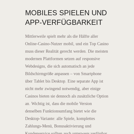
MOBILES SPIELEN UND
APP-VERFÜGBARKEIT
Mittlerweile spielt mehr als die Hälfte aller
Online-Casino-Nutzer mobil, und ein Top Casino
muss dieser Realität gerecht werden. Die meisten
modernen Plattformen setzen auf responsive
Webdesigns, die sich automatisch an jede
Bildschirmgröße anpassen – von Smartphone
über Tablet bis Desktop. Eine separate App ist
nicht mehr zwingend notwendig, aber einige
Casinos bieten sie dennoch als zusätzliche Option
an. Wichtig ist, dass die mobile Version
denselben Funktionsumfang bietet wie die
Desktop-Variante: alle Spiele, komplettes
Zahlungs-Menü, Bonusaktivierung und
Kundenservice sollten auch unterwegs verfügbar