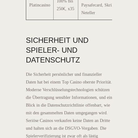
100% bis
Platincasino
Paysafecard, Skrill,
10€
250€, x35
Neteller
SICHERHEIT UND
SPIELER- UND
DATENSCHUTZ
Die Sicherheit persönlicher und finanzieller
Daten hat bei einem Top Casino oberste Priorität.
Moderne Verschlüsselungstechnologien schützen
die Übertragung sensibler Informationen, und ein
Blick in die Datenschutzrichtlinie offenbart, wie
mit den gesammelten Daten umgegangen wird.
Seriöse Casinos verkaufen keine Daten an Dritte
und halten sich an die DSGVO-Vorgaben. Die
Spielerverifizierung ist zwar oft als lästig