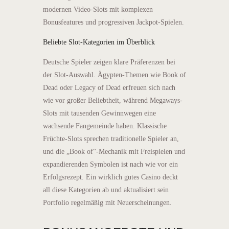
modernen Video-Slots mit komplexen
Bonusfeatures und progressiven Jackpot-Spielen.
Beliebte Slot-Kategorien im Überblick
Deutsche Spieler zeigen klare Präferenzen bei
der Slot-Auswahl. Ägypten-Themen wie Book of
Dead oder Legacy of Dead erfreuen sich nach
wie vor großer Beliebtheit, während Megaways-
Slots mit tausenden Gewinnwegen eine
wachsende Fangemeinde haben. Klassische
Früchte-Slots sprechen traditionelle Spieler an,
und die „Book of“-Mechanik mit Freispielen und
expandierenden Symbolen ist nach wie vor ein
Erfolgsrezept. Ein wirklich gutes Casino deckt
all diese Kategorien ab und aktualisiert sein
Portfolio regelmäßig mit Neuerscheinungen.