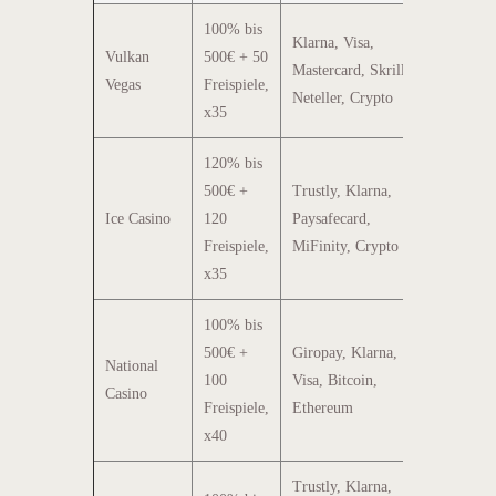
100% bis
Klarna, Visa,
Vulkan
500€ + 50
Mastercard, Skrill,
10€
Vegas
Freispiele,
Neteller, Crypto
x35
120% bis
500€ +
Trustly, Klarna,
Ice Casino
120
Paysafecard,
10€
Freispiele,
MiFinity, Crypto
x35
100% bis
500€ +
Giropay, Klarna,
National
100
Visa, Bitcoin,
20€
Casino
Freispiele,
Ethereum
x40
Trustly, Klarna,