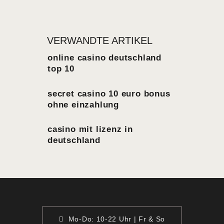
VERWANDTE ARTIKEL
online casino deutschland
top 10
secret casino 10 euro bonus
ohne einzahlung
casino mit lizenz in
deutschland
Mo-Do: 10-22 Uhr | Fr & So