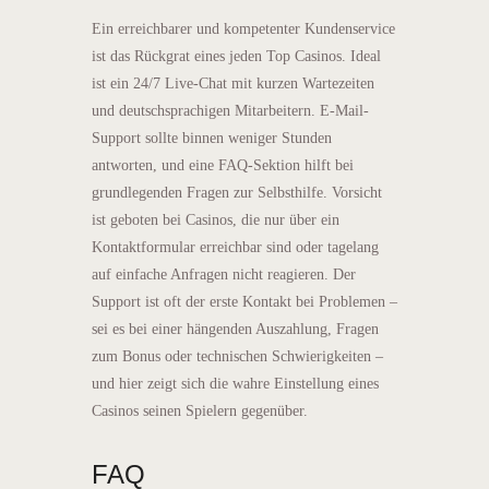
Ein erreichbarer und kompetenter Kundenservice
ist das Rückgrat eines jeden Top Casinos. Ideal
ist ein 24/7 Live-Chat mit kurzen Wartezeiten
und deutschsprachigen Mitarbeitern. E-Mail-
Support sollte binnen weniger Stunden
antworten, und eine FAQ-Sektion hilft bei
grundlegenden Fragen zur Selbsthilfe. Vorsicht
ist geboten bei Casinos, die nur über ein
Kontaktformular erreichbar sind oder tagelang
auf einfache Anfragen nicht reagieren. Der
Support ist oft der erste Kontakt bei Problemen –
sei es bei einer hängenden Auszahlung, Fragen
zum Bonus oder technischen Schwierigkeiten –
und hier zeigt sich die wahre Einstellung eines
Casinos seinen Spielern gegenüber.
FAQ