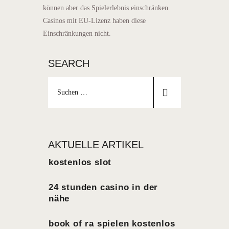
können aber das Spielerlebnis einschränken.
Casinos mit EU-Lizenz haben diese
Einschränkungen nicht.
SEARCH
AKTUELLE ARTIKEL
kostenlos slot
24 stunden casino in der
nähe
book of ra spielen kostenlos