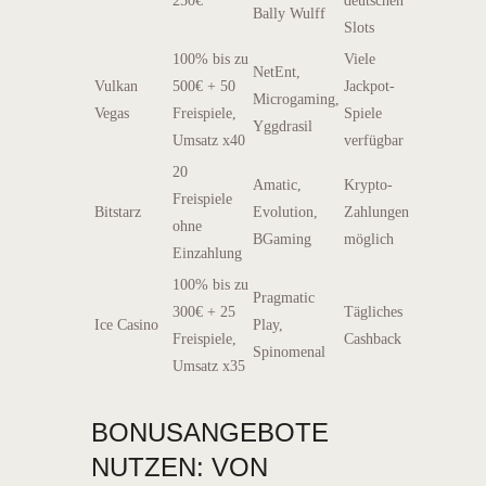
250€
deutschen
Bally Wulff
Slots
100% bis zu
Viele
NetEnt,
Vulkan
500€ + 50
Jackpot-
Microgaming,
Vegas
Freispiele,
Spiele
Yggdrasil
Umsatz x40
verfügbar
20
Amatic,
Krypto-
Freispiele
Bitstarz
Evolution,
Zahlungen
ohne
BGaming
möglich
Einzahlung
100% bis zu
Pragmatic
300€ + 25
Tägliches
Ice Casino
Play,
Freispiele,
Cashback
Spinomenal
Umsatz x35
BONUSANGEBOTE
NUTZEN: VON