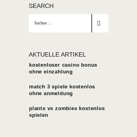
SEARCH
AKTUELLE ARTIKEL
kostenloser casino bonus
ohne einzahlung
match 3 spiele kostenlos
ohne anmeldung
plants vs zombies kostenlos
spielen