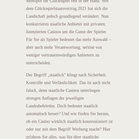
Monopol für Glücksspiel fest in der Hand. Seit
dem Glücksspielstaatsvertrag 2021 hat sich die
Landschaft jedoch grundlegend verändert. Nun
konkurrieren staatliche Anbieter mit privaten,
lizenzierten Casinos um die Gunst der Spieler.
Für Sie als Spieler bedeutet das mehr Auswahl –
aber auch mehr Verantwortung, seriöse von
weniger vertrauenswürdigen Anbietern zu
unterscheiden.
Der Begriff „staatlich“ klingt nach Sicherheit,
Kontrolle und Verlässlichkeit. Das ist auch nicht
falsch, denn staatliche Casinos unterliegen
strengen Auflagen der jeweiligen
Landesbehörden. Doch bedeutet staatlich
automatisch besser? Und wie finden Sie heraus,
ob ein Casino wirklich staatlich konzessioniert ist
oder nur mit dem Begriff Werbung macht? Hier
erfahren Sie alles, was Sie über staatliche