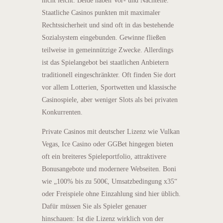
nicht leicht. Beide haben Vor- und Nachteile.
Staatliche Casinos punkten mit maximaler
Rechtssicherheit und sind oft in das bestehende
Sozialsystem eingebunden. Gewinne fließen
teilweise in gemeinnützige Zwecke. Allerdings
ist das Spielangebot bei staatlichen Anbietern
traditionell eingeschränkter. Oft finden Sie dort
vor allem Lotterien, Sportwetten und klassische
Casinospiele, aber weniger Slots als bei privaten
Konkurrenten.
Private Casinos mit deutscher Lizenz wie Vulkan
Vegas, Ice Casino oder GGBet hingegen bieten
oft ein breiteres Spieleportfolio, attraktivere
Bonusangebote und modernere Webseiten. Boni
wie „100% bis zu 500€, Umsatzbedingung x35“
oder Freispiele ohne Einzahlung sind hier üblich.
Dafür müssen Sie als Spieler genauer
hinschauen: Ist die Lizenz wirklich von der