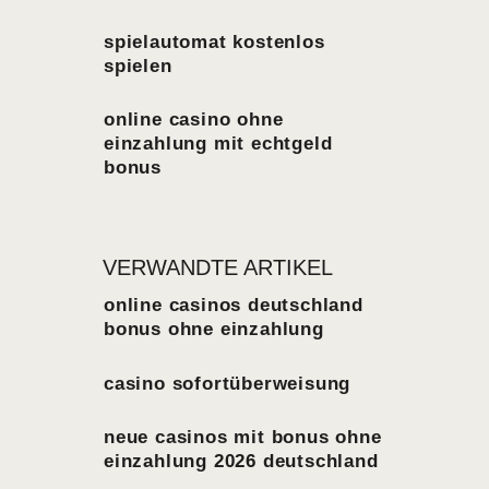
spielautomat kostenlos
spielen
online casino ohne
einzahlung mit echtgeld
bonus
VERWANDTE ARTIKEL
online casinos deutschland
bonus ohne einzahlung
casino sofortüberweisung
neue casinos mit bonus ohne
einzahlung 2026 deutschland