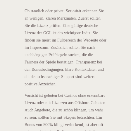
Ob staatlich oder privat: Seriosität erkennen Sie
an wenigen, klaren Merkmalen. Zuerst sollten
Sie die Lizenz prüfen. Eine gültige deutsche
Lizenz der GGL ist das wichtigste Indiz. Sie
finden sie meist im Fußbereich der Webseite oder
im Impressum. Zusätzlich sollten Sie nach
unabhängigen Prüfsiegeln suchen, die die
Fairness der Spiele bestätigen. Transparenz bei
den Bonusbedingungen, klare Kontaktdaten und
ein deutschsprachiger Support sind weitere
positive Anzeichen.
Vorsicht ist geboten bei Casinos ohne erkennbare
Lizenz oder mit Lizenzen aus Offshore-Gebieten.
Auch Angebote, die zu schön klingen, um wahr
zu sein, sollten Sie mit Skepsis betrachten. Ein
Bonus von 500% klingt verlockend, ist aber oft