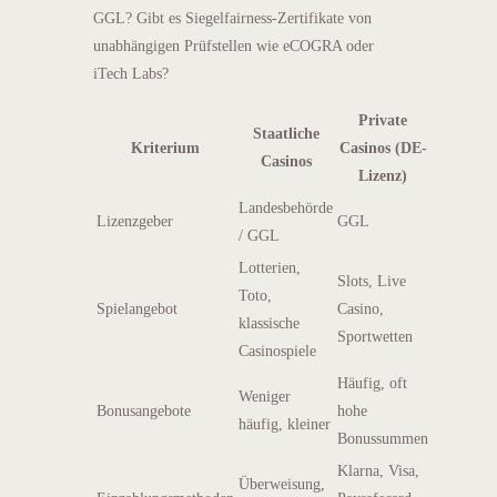
GGL? Gibt es Siegelfairness-Zertifikate von
unabhängigen Prüfstellen wie eCOGRA oder
iTech Labs?
Private
Staatliche
Kriterium
Casinos (DE-
Casinos
Lizenz)
Landesbehörde
Lizenzgeber
GGL
/ GGL
Lotterien,
Slots, Live
Toto,
Spielangebot
Casino,
klassische
Sportwetten
Casinospiele
Häufig, oft
Weniger
Bonusangebote
hohe
häufig, kleiner
Bonussummen
Klarna, Visa,
Überweisung,