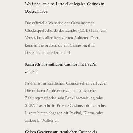
Wo finde ich eine Liste aller legalen Casinos in
Deutschland?
Die offizielle Webseite der Gemeinsamen
Glücksspielbehörde der Länder (GGL) führt ein
Verzeichnis aller lizenzierten Anbieter. Dort
können Sie prüfen, ob ein Casino legal in
Deutschland operieren darf.
Kann ich in staatlichen Casinos mit PayPal
zahlen?
PayPal ist in staatlichen Casinos selten verfügbar.
Die meisten Anbieter setzen auf klassische
Zahlungsmethoden wie Banküberweisung oder
SEPA-Lastschrift. Private Casinos mit deutscher
Lizenz bieten dagegen oft PayPal, Klarna oder
andere E-Wallets an.
Gelten Gewinne aus staatlichen Casinos als