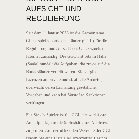
AUFSICHT UND
REGULIERUNG
Seit dem 1. Januar 2023 ist die Gemeinsame
Glücksspielbehörde der Länder (GGL) für die
Regulierung und Aufsicht des Glücksspiels im
Internet zuständig. Die GGL mit Sitz in Halle
(Saale) bündelt die Aufgaben, die zuvor auf die
Bundesländer verteilt waren. Sie vergibt
Lizenzen an private und staatliche Anbieter,
überwacht deren Einhaltung gesetzlicher
Vorgaben und kann bei Verstößen Sanktionen
verhängen.
Für Sie als Spieler ist die GGL der wichtigste
Anlaufpunkt, um die Seriosität eines Anbieters
zu prüfen. Auf der offiziellen Webseite der GGL
finden Sie eine Liste aller lizenzierten Casinos.