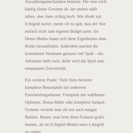
Auszahlungsmechaniken besitzen. Der eine wirft
häufig kleine Gewinne ab, der andere zahlt
selten, aber dann richtig hoch. Wer direkt mit
Echtgeld startet, merkt oft zu spät, dass der Slot
einfach nicht zum eigenen Budget passt. Im
Demo-Modus lassen sich diese Eigenheiten ohne
Risiko herausfinden. Außerdem machen die
kostenlosen Versionen genauso viel Spaß – das
Adrenalin fehlt zwar, dafür wird das Spiel zum
entspannten Zeitvertreib.
Ein weiterer Punkt: Viele Slots besitzen
komplexe Bonusspiele mit mehreren
Entscheidungsebenen. Freispiele mit wählbaren
Optionen, Bonus-Räder oder komplexe Jackpot-
Systeme versteht man oft erst nach einigen
Runden. Besser, man lernt diese Features gratis
kennen, als im Echtgeld-Modus teure Lehrgeld
zu zahlen.