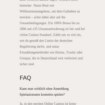
hinterher. Nutze Boni wie
Willkommensangebote, um dein Guthaben zu
strecken – achte dabei aber auf die
Umsatzbedingungen. Ein 100% Bonus bis zu
200€ mit x35 Umsatzanforderung ist fair und bei
vielen Casinos Standard. Zahle nur so viel ein,
wie du gemäß den Limits der deutschen
Regulierung darfst, und nutze
Einzahlungsmethoden wie Klarna, Trustly oder
Giropay, die in Deutschland weit verbreitet und
sicher sind.
FAQ
Kann man wirklich ohne Anmeldung
Spielautomaten kostenlos spielen?
Ja, in den meisten Online Casinos ist keine