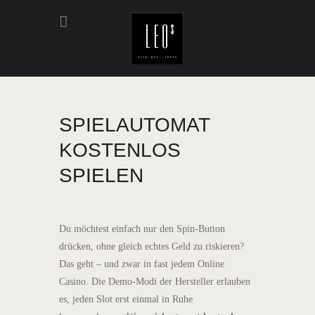
SPIELAUTOMAT
KOSTENLOS
SPIELEN
Du möchtest einfach nur den Spin-Button
drücken, ohne gleich echtes Geld zu riskieren?
Das geht – und zwar in fast jedem Online
Casino. Die Demo-Modi der Hersteller erlauben
es, jeden Slot erst einmal in Ruhe