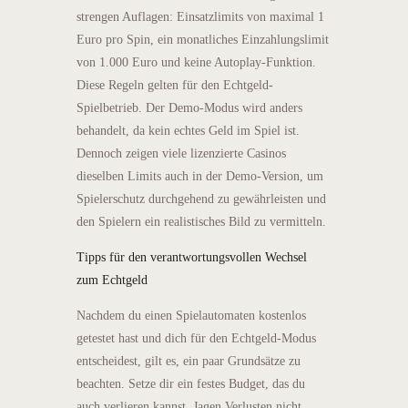
strengen Auflagen: Einsatzlimits von maximal 1
Euro pro Spin, ein monatliches Einzahlungslimit
von 1.000 Euro und keine Autoplay-Funktion.
Diese Regeln gelten für den Echtgeld-
Spielbetrieb. Der Demo-Modus wird anders
behandelt, da kein echtes Geld im Spiel ist.
Dennoch zeigen viele lizenzierte Casinos
dieselben Limits auch in der Demo-Version, um
Spielerschutz durchgehend zu gewährleisten und
den Spielern ein realistisches Bild zu vermitteln.
Tipps für den verantwortungsvollen Wechsel
zum Echtgeld
Nachdem du einen Spielautomaten kostenlos
getestet hast und dich für den Echtgeld-Modus
entscheidest, gilt es, ein paar Grundsätze zu
beachten. Setze dir ein festes Budget, das du
auch verlieren kannst. Jagen Verlusten nicht