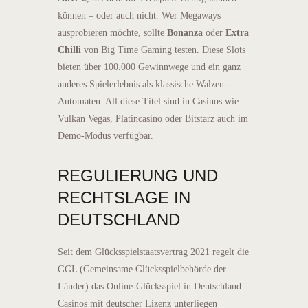
können – oder auch nicht. Wer Megaways
ausprobieren möchte, sollte
Bonanza
oder
Extra
Chilli
von Big Time Gaming testen. Diese Slots
bieten über 100.000 Gewinnwege und ein ganz
anderes Spielerlebnis als klassische Walzen-
Automaten. All diese Titel sind in Casinos wie
Vulkan Vegas, Platincasino oder Bitstarz auch im
Demo-Modus verfügbar.
REGULIERUNG UND
RECHTSLAGE IN
DEUTSCHLAND
Seit dem Glücksspielstaatsvertrag 2021 regelt die
GGL (Gemeinsame Glücksspielbehörde der
Länder) das Online-Glücksspiel in Deutschland.
Casinos mit deutscher Lizenz unterliegen