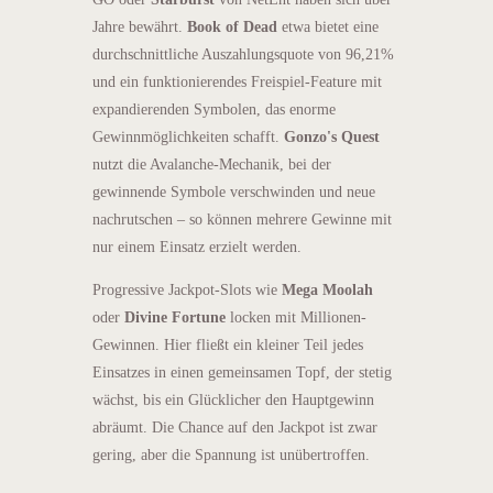
Jahre bewährt.
Book of Dead
etwa bietet eine
durchschnittliche Auszahlungsquote von 96,21%
und ein funktionierendes Freispiel-Feature mit
expandierenden Symbolen, das enorme
Gewinnmöglichkeiten schafft.
Gonzo's Quest
nutzt die Avalanche-Mechanik, bei der
gewinnende Symbole verschwinden und neue
nachrutschen – so können mehrere Gewinne mit
nur einem Einsatz erzielt werden.
Progressive Jackpot-Slots wie
Mega Moolah
oder
Divine Fortune
locken mit Millionen-
Gewinnen. Hier fließt ein kleiner Teil jedes
Einsatzes in einen gemeinsamen Topf, der stetig
wächst, bis ein Glücklicher den Hauptgewinn
abräumt. Die Chance auf den Jackpot ist zwar
gering, aber die Spannung ist unübertroffen.