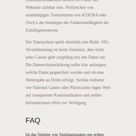
Webseite sichtbar sein. Prüfzeichen von
unabhängigen Testinstituten wie eCOGRA oder
iTech Labs bestätigen die Funktionsfähigkeit der
Zufallsgeneratoren.
Der Datenschutz spielt ebenfalls eine Rolle. SSL-
Verschlüsselung ist heute Standard, aber nicht
jedes Casino geht sorgfältig mit den Daten um.
Die Datenschutzerklärung sollte klar aufzeigen,
welche Daten gespeichert werden und ob eine
Weitergabe an Dritte erfolgt. Seriöse Anbieter
wie National Casino oder Platincasino legen Wert
auf transparente Kommunikation und stellen
Informationen offen zur Verfügung.
FAQ
Ist das Spielen von Spielautomaten um echtes