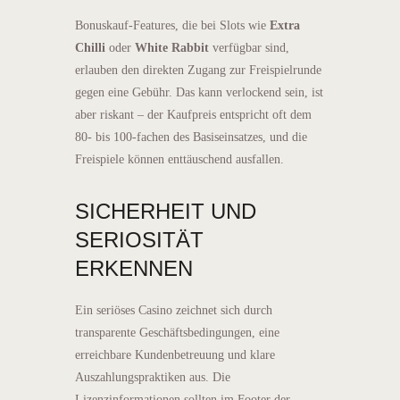
Bonuskauf-Features, die bei Slots wie
Extra
Chilli
oder
White Rabbit
verfügbar sind,
erlauben den direkten Zugang zur Freispielrunde
gegen eine Gebühr. Das kann verlockend sein, ist
aber riskant – der Kaufpreis entspricht oft dem
80- bis 100-fachen des Basiseinsatzes, und die
Freispiele können enttäuschend ausfallen.
SICHERHEIT UND
SERIOSITÄT
ERKENNEN
Ein seriöses Casino zeichnet sich durch
transparente Geschäftsbedingungen, eine
erreichbare Kundenbetreuung und klare
Auszahlungspraktiken aus. Die
Lizenzinformationen sollten im Footer der