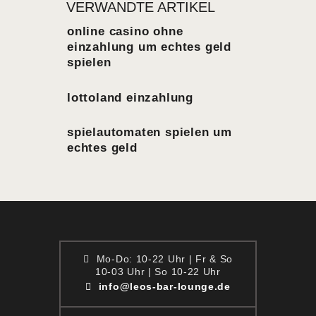
VERWANDTE ARTIKEL
online casino ohne
einzahlung um echtes geld
spielen
lottoland einzahlung
spielautomaten spielen um
echtes geld
Mo-Do: 10-22 Uhr | Fr & So
10-03 Uhr | So 10-22 Uhr
info@leos-bar-lounge.de