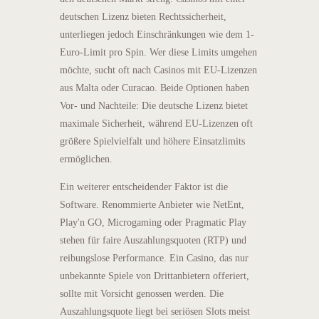
deutschen Lizenz bieten Rechtssicherheit,
unterliegen jedoch Einschränkungen wie dem 1-
Euro-Limit pro Spin. Wer diese Limits umgehen
möchte, sucht oft nach Casinos mit EU-Lizenzen
aus Malta oder Curacao. Beide Optionen haben
Vor- und Nachteile: Die deutsche Lizenz bietet
maximale Sicherheit, während EU-Lizenzen oft
größere Spielvielfalt und höhere Einsatzlimits
ermöglichen.
Ein weiterer entscheidender Faktor ist die
Software. Renommierte Anbieter wie NetEnt,
Play'n GO, Microgaming oder Pragmatic Play
stehen für faire Auszahlungsquoten (RTP) und
reibungslose Performance. Ein Casino, das nur
unbekannte Spiele von Drittanbietern offeriert,
sollte mit Vorsicht genossen werden. Die
Auszahlungsquote liegt bei seriösen Slots meist