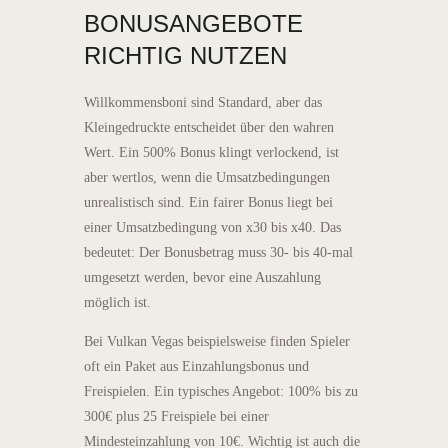
BONUSANGEBOTE
RICHTIG NUTZEN
Willkommensboni sind Standard, aber das
Kleingedruckte entscheidet über den wahren
Wert. Ein 500% Bonus klingt verlockend, ist
aber wertlos, wenn die Umsatzbedingungen
unrealistisch sind. Ein fairer Bonus liegt bei
einer Umsatzbedingung von x30 bis x40. Das
bedeutet: Der Bonusbetrag muss 30- bis 40-mal
umgesetzt werden, bevor eine Auszahlung
möglich ist.
Bei Vulkan Vegas beispielsweise finden Spieler
oft ein Paket aus Einzahlungsbonus und
Freispielen. Ein typisches Angebot: 100% bis zu
300€ plus 25 Freispiele bei einer
Mindesteinzahlung von 10€. Wichtig ist auch die