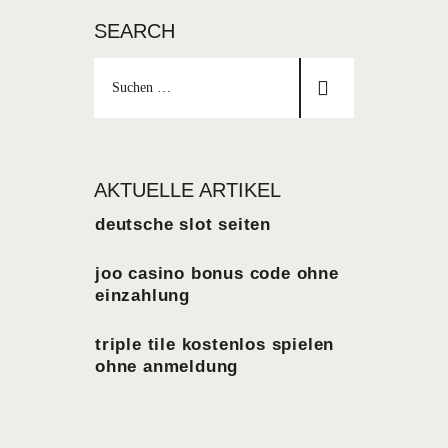
SEARCH
AKTUELLE ARTIKEL
deutsche slot seiten
joo casino bonus code ohne
einzahlung
triple tile kostenlos spielen
ohne anmeldung