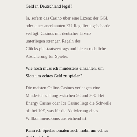
Geld in Deutschland legal?
Ja, sofern das Casino über eine Lizenz der GGL
oder einer anerkannten EU-Regulierungsbehörde
verfügt. Casinos mit deutscher Lizenz
unterliegen strengen Regeln des
Glücksspielstaatsvertrags und bieten rechtliche
Absicherung für Spieler.
Wie hoch muss ich mindestens einzahlen, um
Slots um echtes Geld zu spielen?
Die meisten Online-Casinos verlangen eine
Mindesteinzahlung zwischen 5€ und 20€. Bei
Energy Casino oder Ice Casino liegt die Schwelle
oft bei 10€, was für die Aktivierung eines
Willkommensbonus ausreichend ist.
Kann ich Spielautomaten auch mobil um echtes