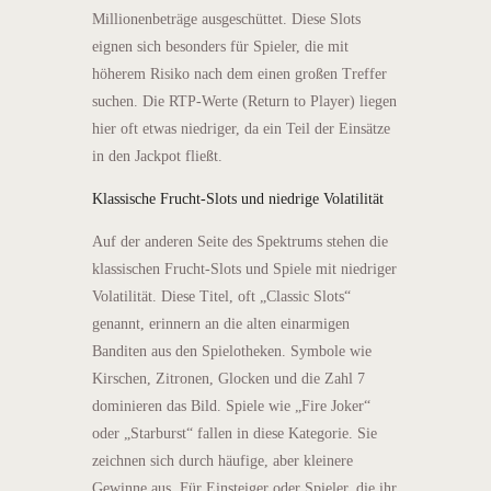
Millionenbeträge ausgeschüttet. Diese Slots
eignen sich besonders für Spieler, die mit
höherem Risiko nach dem einen großen Treffer
suchen. Die RTP-Werte (Return to Player) liegen
hier oft etwas niedriger, da ein Teil der Einsätze
in den Jackpot fließt.
Klassische Frucht-Slots und niedrige Volatilität
Auf der anderen Seite des Spektrums stehen die
klassischen Frucht-Slots und Spiele mit niedriger
Volatilität. Diese Titel, oft „Classic Slots“
genannt, erinnern an die alten einarmigen
Banditen aus den Spielotheken. Symbole wie
Kirschen, Zitronen, Glocken und die Zahl 7
dominieren das Bild. Spiele wie „Fire Joker“
oder „Starburst“ fallen in diese Kategorie. Sie
zeichnen sich durch häufige, aber kleinere
Gewinne aus. Für Einsteiger oder Spieler, die ihr