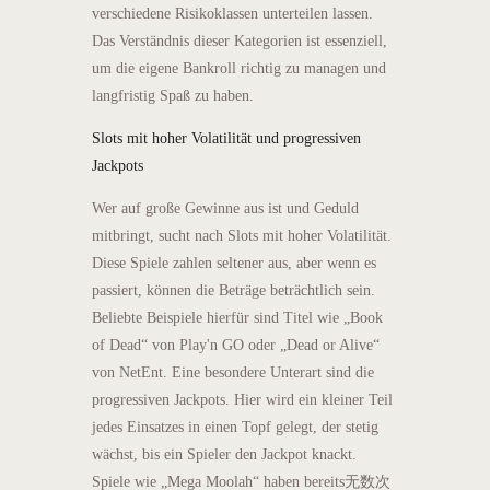
verschiedene Risikoklassen unterteilen lassen.
Das Verständnis dieser Kategorien ist essenziell,
um die eigene Bankroll richtig zu managen und
langfristig Spaß zu haben.
Slots mit hoher Volatilität und progressiven
Jackpots
Wer auf große Gewinne aus ist und Geduld
mitbringt, sucht nach Slots mit hoher Volatilität.
Diese Spiele zahlen seltener aus, aber wenn es
passiert, können die Beträge beträchtlich sein.
Beliebte Beispiele hierfür sind Titel wie „Book
of Dead“ von Play'n GO oder „Dead or Alive“
von NetEnt. Eine besondere Unterart sind die
progressiven Jackpots. Hier wird ein kleiner Teil
jedes Einsatzes in einen Topf gelegt, der stetig
wächst, bis ein Spieler den Jackpot knackt.
Spiele wie „Mega Moolah“ haben bereits无数次