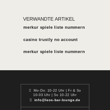
VERWANDTE ARTIKEL
merkur spiele liste nummern
casino trustly no account
merkur spiele liste nummern
Mo-Do: 10-22 Uhr | Fr & So
10-03 Uhr | So 10-22 Uhr
info@leos-bar-lounge.de