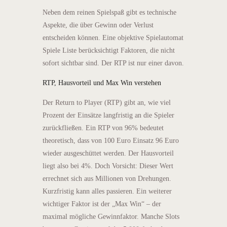
Neben dem reinen Spielspaß gibt es technische
Aspekte, die über Gewinn oder Verlust
entscheiden können. Eine objektive Spielautomat
Spiele Liste berücksichtigt Faktoren, die nicht
sofort sichtbar sind. Der RTP ist nur einer davon.
RTP, Hausvorteil und Max Win verstehen
Der Return to Player (RTP) gibt an, wie viel
Prozent der Einsätze langfristig an die Spieler
zurückfließen. Ein RTP von 96% bedeutet
theoretisch, dass von 100 Euro Einsatz 96 Euro
wieder ausgeschüttet werden. Der Hausvorteil
liegt also bei 4%. Doch Vorsicht: Dieser Wert
errechnet sich aus Millionen von Drehungen.
Kurzfristig kann alles passieren. Ein weiterer
wichtiger Faktor ist der „Max Win“ – der
maximal mögliche Gewinnfaktor. Manche Slots