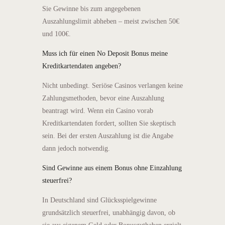
Sie Gewinne bis zum angegebenen
Auszahlungslimit abheben – meist zwischen 50€
und 100€.
Muss ich für einen No Deposit Bonus meine
Kreditkartendaten angeben?
Nicht unbedingt. Seriöse Casinos verlangen keine
Zahlungsmethoden, bevor eine Auszahlung
beantragt wird. Wenn ein Casino vorab
Kreditkartendaten fordert, sollten Sie skeptisch
sein. Bei der ersten Auszahlung ist die Angabe
dann jedoch notwendig.
Sind Gewinne aus einem Bonus ohne Einzahlung
steuerfrei?
In Deutschland sind Glücksspielgewinne
grundsätzlich steuerfrei, unabhängig davon, ob