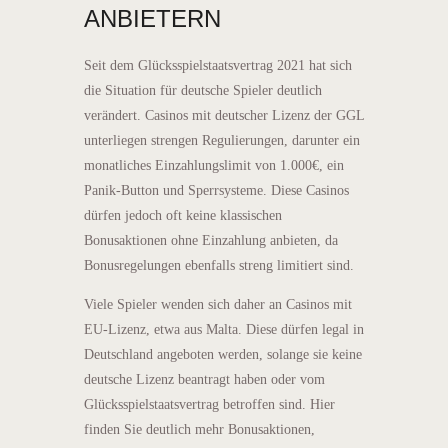
ANBIETERN
Seit dem Glücksspielstaatsvertrag 2021 hat sich
die Situation für deutsche Spieler deutlich
verändert. Casinos mit deutscher Lizenz der GGL
unterliegen strengen Regulierungen, darunter ein
monatliches Einzahlungslimit von 1.000€, ein
Panik-Button und Sperrsysteme. Diese Casinos
dürfen jedoch oft keine klassischen
Bonusaktionen ohne Einzahlung anbieten, da
Bonusregelungen ebenfalls streng limitiert sind.
Viele Spieler wenden sich daher an Casinos mit
EU-Lizenz, etwa aus Malta. Diese dürfen legal in
Deutschland angeboten werden, solange sie keine
deutsche Lizenz beantragt haben oder vom
Glücksspielstaatsvertrag betroffen sind. Hier
finden Sie deutlich mehr Bonusaktionen,