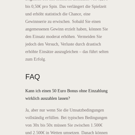
bis 0,50€ pro Spin. Das verlängert die Spielzeit
und erhöht statistisch die Chance, eine
Gewinnserie zu erwischen. Sobald Sie einen
angemessenen Gewinn erzielt haben, können Sie
den Einsatz moderat erhöhen. Vermeiden Sie
jedoch den Versuch, Verluste durch drastisch
erhöhte Einsätze auszugleichen – das führt selten
zum Erfolg.
FAQ
Kann ich einen 50 Euro Bonus ohne Einzahlung
wirklich auszahlen lassen?
Ja, aber nur wenn Sie die Umsatzbedingungen
vollständig erfüllen. Bei typischen Bedingungen
von 30x bis 50x müssen Sie zwischen 1.500€
und 2.500€ in Wetten umsetzen. Danach können