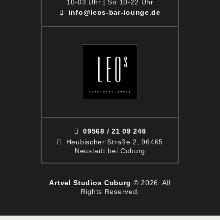
10-03 Uhr | So 10-22 Uhr
info@leos-bar-lounge.de
09568 / 21 09 248
Heubischer Straße 2, 96465
Neustadt bei Coburg
Artvel Studios Coburg
© 2026. All
Rights Reserved.