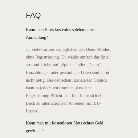
FAQ
Kann man Slots kostenlos spielen ohne
Anmeldung?
Ja, viele Casinos ermöglichen den Demo-Modus
ohne Registrierung. Du wählst einfach das Spiel
aus und klickst auf „Spielen“ oder „Demo“.
Einzahlungen oder persönliche Daten sind dafür
nicht nötig. Bei deutschen lizenzierten Casinos
kann es jedoch vorkommen, dass eine
Registrierung Pflicht ist – hier lohnt sich ein
Blick zu internationalen Anbietern mit EU-
Lizenz.
Kann man mit kostenlosen Slots echtes Geld
gewinnen?