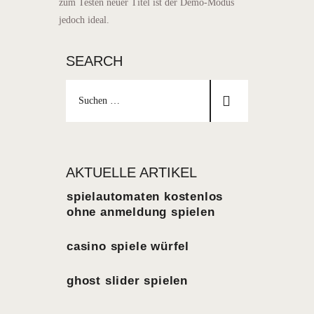
zum Testen neuer Titel ist der Demo-Modus
jedoch ideal.
SEARCH
AKTUELLE ARTIKEL
spielautomaten kostenlos
ohne anmeldung spielen
casino spiele würfel
ghost slider spielen