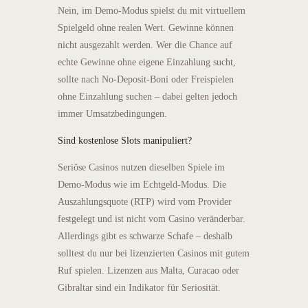
Nein, im Demo-Modus spielst du mit virtuellem
Spielgeld ohne realen Wert. Gewinne können
nicht ausgezahlt werden. Wer die Chance auf
echte Gewinne ohne eigene Einzahlung sucht,
sollte nach No-Deposit-Boni oder Freispielen
ohne Einzahlung suchen – dabei gelten jedoch
immer Umsatzbedingungen.
Sind kostenlose Slots manipuliert?
Seriöse Casinos nutzen dieselben Spiele im
Demo-Modus wie im Echtgeld-Modus. Die
Auszahlungsquote (RTP) wird vom Provider
festgelegt und ist nicht vom Casino veränderbar.
Allerdings gibt es schwarze Schafe – deshalb
solltest du nur bei lizenzierten Casinos mit gutem
Ruf spielen. Lizenzen aus Malta, Curacao oder
Gibraltar sind ein Indikator für Seriosität.