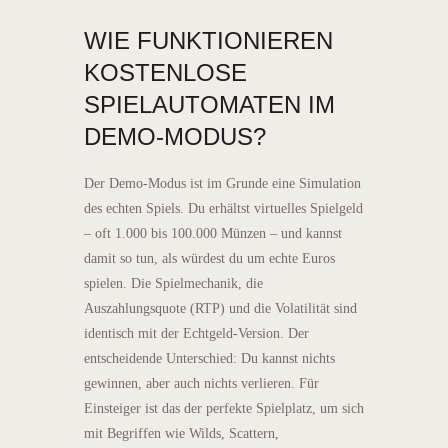
WIE FUNKTIONIEREN
KOSTENLOSE
SPIELAUTOMATEN IM
DEMO-MODUS?
Der Demo-Modus ist im Grunde eine Simulation
des echten Spiels. Du erhältst virtuelles Spielgeld
– oft 1.000 bis 100.000 Münzen – und kannst
damit so tun, als würdest du um echte Euros
spielen. Die Spielmechanik, die
Auszahlungsquote (RTP) und die Volatilität sind
identisch mit der Echtgeld-Version. Der
entscheidende Unterschied: Du kannst nichts
gewinnen, aber auch nichts verlieren. Für
Einsteiger ist das der perfekte Spielplatz, um sich
mit Begriffen wie Wilds, Scattern,