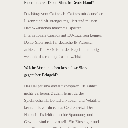
Funktionieren Demo-Slots in Deutschland?
Das hängt vom Casino ab. Casinos mit deutscher
Lizenz sind oft strenger reguliert und müssen
Demo-Versionen manchmal sperren.
Internationale Casinos mit EU-Lizenzen können
Demo-Slots auch für deutsche IP-Adressen
anbieten. Ein VPN ist in der Regel nicht nötig,
wenn du das richtige Casino wählst.
Welche Vorteile haben kostenlose Slots
gegenüber Echtgeld?
Das Hauptrisiko entfällt komplett: Du kannst
nichts verlieren. Zudem lernst du die
Spielmechanik, Bonusfunktionen und Volatilität
kennen, bevor du echtes Geld einsetzt. Der
Nachteil: Es fehlt die echte Spannung, und
Gewinne sind rein virtuell. Für Einsteiger und