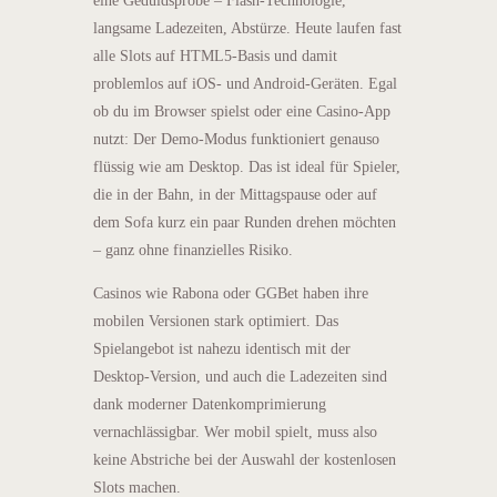
eine Geduldsprobe – Flash-Technologie,
langsame Ladezeiten, Abstürze. Heute laufen fast
alle Slots auf HTML5-Basis und damit
problemlos auf iOS- und Android-Geräten. Egal
ob du im Browser spielst oder eine Casino-App
nutzt: Der Demo-Modus funktioniert genauso
flüssig wie am Desktop. Das ist ideal für Spieler,
die in der Bahn, in der Mittagspause oder auf
dem Sofa kurz ein paar Runden drehen möchten
– ganz ohne finanzielles Risiko.
Casinos wie Rabona oder GGBet haben ihre
mobilen Versionen stark optimiert. Das
Spielangebot ist nahezu identisch mit der
Desktop-Version, und auch die Ladezeiten sind
dank moderner Datenkomprimierung
vernachlässigbar. Wer mobil spielt, muss also
keine Abstriche bei der Auswahl der kostenlosen
Slots machen.