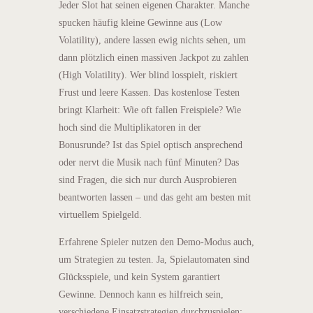
Jeder Slot hat seinen eigenen Charakter. Manche
spucken häufig kleine Gewinne aus (Low
Volatility), andere lassen ewig nichts sehen, um
dann plötzlich einen massiven Jackpot zu zahlen
(High Volatility). Wer blind losspielt, riskiert
Frust und leere Kassen. Das kostenlose Testen
bringt Klarheit: Wie oft fallen Freispiele? Wie
hoch sind die Multiplikatoren in der
Bonusrunde? Ist das Spiel optisch ansprechend
oder nervt die Musik nach fünf Minuten? Das
sind Fragen, die sich nur durch Ausprobieren
beantworten lassen – und das geht am besten mit
virtuellem Spielgeld.
Erfahrene Spieler nutzen den Demo-Modus auch,
um Strategien zu testen. Ja, Spielautomaten sind
Glücksspiele, und kein System garantiert
Gewinne. Dennoch kann es hilfreich sein,
verschiedene Einsatzstrategien durchzuspielen: