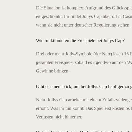
Die Situation ist komplex. Aufgrund des Glücksspie
eingeschränkt. Ihr findet Jollys Cap aber oft in Ca
wenn sie nicht unter deutscher Regulierung stehen.
Wie funktionieren die Freispiele bei Jollys Cap?
Drei oder mehr Jolly-Symbole (der Narr) lösen 15 
gesamten Freispiele, sobald es irgendwo auf den W
Gewinne bringen.
Gibt es einen Trick, um bei Jollys Cap häufiger zu
Nein. Jollys Cap arbeitet mit einem Zufallszahlenge
erhöht. Was ihr tun könnt: Das Spiel erst kostenlos t
Verlusten nicht hinterher.