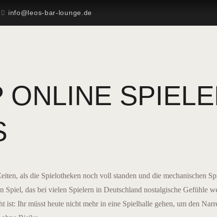
info@leos-bar-lounge.de
 ONLINE SPIEL
S
n Zeiten, als die Spielotheken noch voll standen und die mechanischen 
ein Spiel, das bei vielen Spielern in Deutschland nostalgische Gefühle
ht ist: Ihr müsst heute nicht mehr in eine Spielhalle gehen, um den Nar