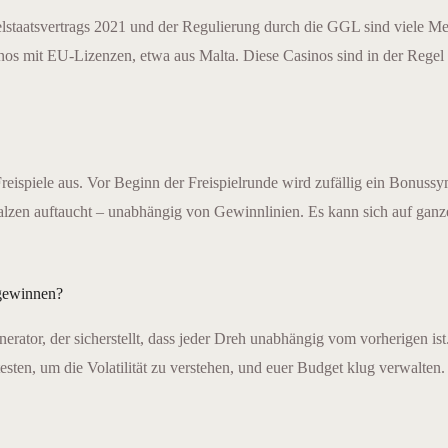
lstaatsvertrags 2021 und der Regulierung durch die GGL sind viele Mer
sinos mit EU-Lizenzen, etwa aus Malta. Diese Casinos sind in der Regel
Freispiele aus. Vor Beginn der Freispielrunde wird zufällig ein Bonus
alzen auftaucht – unabhängig von Gewinnlinien. Es kann sich auf gan
 gewinnen?
nerator, der sicherstellt, dass jeder Dreh unabhängig vom vorherigen is
esten, um die Volatilität zu verstehen, und euer Budget klug verwalten. S