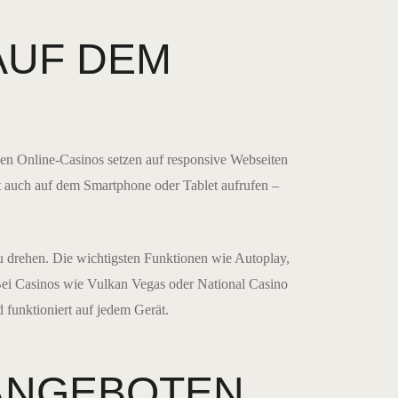
AUF DEM
nen Online-Casinos setzen auf responsive Webseiten
t auch auf dem Smartphone oder Tablet aufrufen –
zu drehen. Die wichtigsten Funktionen wie Autoplay,
Bei Casinos wie Vulkan Vegas oder National Casino
 funktioniert auf jedem Gerät.
SANGEBOTEN