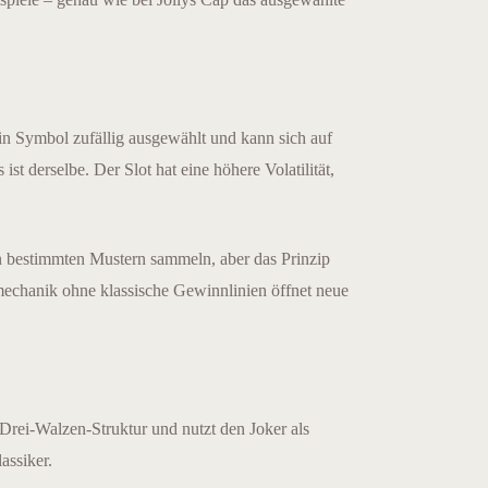
in Symbol zufällig ausgewählt und kann sich auf
t derselbe. Der Slot hat eine höhere Volatilität,
in bestimmten Mustern sammeln, aber das Prinzip
mechanik ohne klassische Gewinnlinien öffnet neue
 Drei-Walzen-Struktur und nutzt den Joker als
assiker.