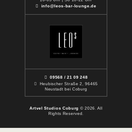
info@leos-bar-lounge.de
09568 / 21 09 248
Heubischer Straße 2, 96465
Neustadt bei Coburg
Artvel Studios Coburg
© 2026. All
Rights Reserved.