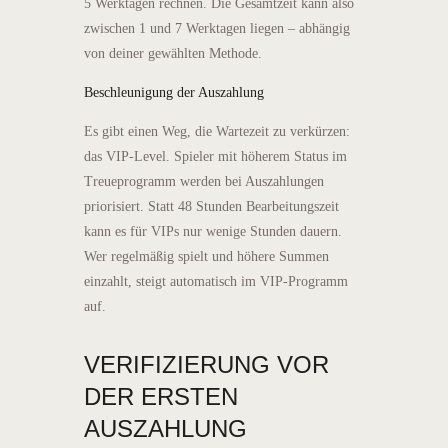
5 Werktagen rechnen. Die Gesamtzeit kann also
zwischen 1 und 7 Werktagen liegen – abhängig
von deiner gewählten Methode.
Beschleunigung der Auszahlung
Es gibt einen Weg, die Wartezeit zu verkürzen:
das VIP-Level. Spieler mit höherem Status im
Treueprogramm werden bei Auszahlungen
priorisiert. Statt 48 Stunden Bearbeitungszeit
kann es für VIPs nur wenige Stunden dauern.
Wer regelmäßig spielt und höhere Summen
einzahlt, steigt automatisch im VIP-Programm
auf.
VERIFIZIERUNG VOR
DER ERSTEN
AUSZAHLUNG