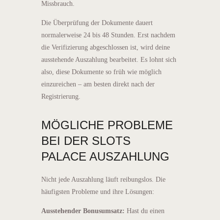
Missbrauch.
Die Überprüfung der Dokumente dauert
normalerweise 24 bis 48 Stunden. Erst nachdem
die Verifizierung abgeschlossen ist, wird deine
ausstehende Auszahlung bearbeitet. Es lohnt sich
also, diese Dokumente so früh wie möglich
einzureichen – am besten direkt nach der
Registrierung.
MÖGLICHE PROBLEME
BEI DER SLOTS
PALACE AUSZAHLUNG
Nicht jede Auszahlung läuft reibungslos. Die
häufigsten Probleme und ihre Lösungen:
Ausstehender Bonusumsatz:
Hast du einen