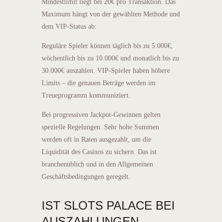
Mindestlimit liegt bei 20€ pro Transaktion. Das
Maximum hängt von der gewählten Methode und
dem VIP-Status ab:
Reguläre Spieler können täglich bis zu 5.000€,
wöchentlich bis zu 10.000€ und monatlich bis zu
30.000€ auszahlen. VIP-Spieler haben höhere
Limits – die genauen Beträge werden im
Treueprogramm kommuniziert.
Bei progressiven Jackpot-Gewinnen gelten
spezielle Regelungen. Sehr hohe Summen
werden oft in Raten ausgezahlt, um die
Liquidität des Casinos zu sichern. Das ist
branchenüblich und in den Allgemeinen
Geschäftsbedingungen geregelt.
IST SLOTS PALACE BEI
AUSZAHLUNGEN