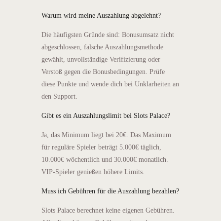
Warum wird meine Auszahlung abgelehnt?
Die häufigsten Gründe sind: Bonusumsatz nicht
abgeschlossen, falsche Auszahlungsmethode
gewählt, unvollständige Verifizierung oder
Verstoß gegen die Bonusbedingungen. Prüfe
diese Punkte und wende dich bei Unklarheiten an
den Support.
Gibt es ein Auszahlungslimit bei Slots Palace?
Ja, das Minimum liegt bei 20€. Das Maximum
für reguläre Spieler beträgt 5.000€ täglich,
10.000€ wöchentlich und 30.000€ monatlich.
VIP-Spieler genießen höhere Limits.
Muss ich Gebühren für die Auszahlung bezahlen?
Slots Palace berechnet keine eigenen Gebühren.