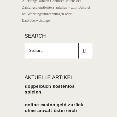
Allerdings können Gebühren seitens des
Zahlungsdienstleisters anfallen – zum Beispiel
bei Währungsumrechnungen oder
Banküberweisungen.
SEARCH
AKTUELLE ARTIKEL
doppelbuch kostenlos
spielen
online casino geld zurück
ohne anwalt österreich