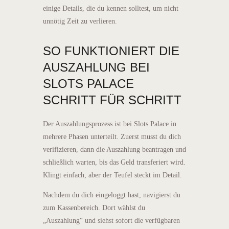
einige Details, die du kennen solltest, um nicht
unnötig Zeit zu verlieren.
SO FUNKTIONIERT DIE
AUSZAHLUNG BEI
SLOTS PALACE
SCHRITT FÜR SCHRITT
Der Auszahlungsprozess ist bei Slots Palace in
mehrere Phasen unterteilt. Zuerst musst du dich
verifizieren, dann die Auszahlung beantragen und
schließlich warten, bis das Geld transferiert wird.
Klingt einfach, aber der Teufel steckt im Detail.
Nachdem du dich eingeloggt hast, navigierst du
zum Kassenbereich. Dort wählst du
„Auszahlung“ und siehst sofort die verfügbaren