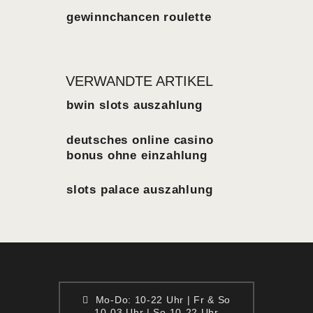
gewinnchancen roulette
VERWANDTE ARTIKEL
bwin slots auszahlung
deutsches online casino
bonus ohne einzahlung
slots palace auszahlung
Mo-Do: 10-22 Uhr | Fr & So
10-03 Uhr | So 10-22 Uhr