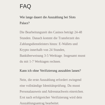
FAQ
Wie lange dauert die Auszahlung bei Slots
Palace?
Die Bearbeitungszeit des Casinos beträgt 24-48
Stunden. Danach kommt die Transferzeit des
Zahlungsdienstleisters hinzu: E-Wallets und
Krypto innerhalb von 24 Stunden,
Banküberweisung 3-5 Werktage. Insgesamt musst
du mit 1-7 Werktagen rechnen.
Kann ich ohne Verifizierung auszahlen lassen?
Nein, die erste Auszahlung erfordert zwingend
eine vollständige Identitätsprüfung. Du musst
Personalausweis und Adressnachweis einreichen.
Erst nach erfolgreicher Verifizierung wird dein
Auszahlungsantrag bearbeitet.