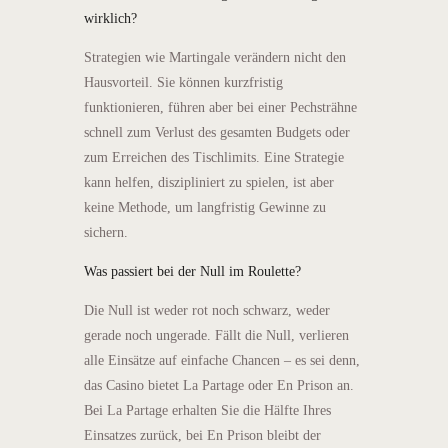
wirklich?
Strategien wie Martingale verändern nicht den
Hausvorteil. Sie können kurzfristig
funktionieren, führen aber bei einer Pechsträhne
schnell zum Verlust des gesamten Budgets oder
zum Erreichen des Tischlimits. Eine Strategie
kann helfen, diszipliniert zu spielen, ist aber
keine Methode, um langfristig Gewinne zu
sichern.
Was passiert bei der Null im Roulette?
Die Null ist weder rot noch schwarz, weder
gerade noch ungerade. Fällt die Null, verlieren
alle Einsätze auf einfache Chancen – es sei denn,
das Casino bietet La Partage oder En Prison an.
Bei La Partage erhalten Sie die Hälfte Ihres
Einsatzes zurück, bei En Prison bleibt der