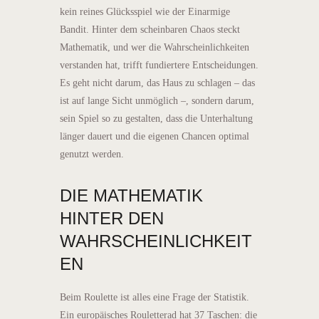
kein reines Glücksspiel wie der Einarmige
Bandit. Hinter dem scheinbaren Chaos steckt
Mathematik, und wer die Wahrscheinlichkeiten
verstanden hat, trifft fundiertere Entscheidungen.
Es geht nicht darum, das Haus zu schlagen – das
ist auf lange Sicht unmöglich –, sondern darum,
sein Spiel so zu gestalten, dass die Unterhaltung
länger dauert und die eigenen Chancen optimal
genutzt werden.
DIE MATHEMATIK
HINTER DEN
WAHRSCHEINLICHKEIT
EN
Beim Roulette ist alles eine Frage der Statistik.
Ein europäisches Rouletterad hat 37 Taschen: die