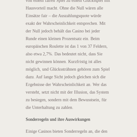
von einem fairen Spiel zu einem Glücksspiel mit
Hausvorteil macht. Ohne die Null wären alle
Einsätze fair – die Auszahlungsquote würde
exakt der Wahrscheinlichkeit entsprechen. Mit
der Null jedoch behält das Casino bei jeder
Runde einen kleinen Prozentsatz ein. Beim
europäischen Roulette ist das 1 von 37 Feldern,
also etwa 2,7%. Das bedeutet nicht, dass Sie
nicht gewinnen können. Kurzfristig ist alles
möglich, und Glückssträhnen gehören zum Spiel
dazu. Auf lange Sicht jedoch gleichen sich die
Ergebnisse der Wahrscheinlichkeit an. Wer das
versteht, setzt nicht mit der Illusion, das System
zu besiegen, sondern mit dem Bewusstsein, für
die Unterhaltung zu zahlen.
Sonderregeln und ihre Auswirkungen
Einige Casinos bieten Sonderregeln an, die den