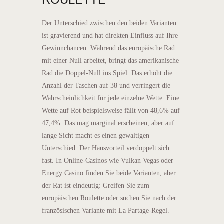
Der Unterschied zwischen den beiden Varianten
ist gravierend und hat direkten Einfluss auf Ihre
Gewinnchancen. Während das europäische Rad
mit einer Null arbeitet, bringt das amerikanische
Rad die Doppel-Null ins Spiel. Das erhöht die
Anzahl der Taschen auf 38 und verringert die
Wahrscheinlichkeit für jede einzelne Wette. Eine
Wette auf Rot beispielsweise fällt von 48,6% auf
47,4%. Das mag marginal erscheinen, aber auf
lange Sicht macht es einen gewaltigen
Unterschied. Der Hausvorteil verdoppelt sich
fast. In Online-Casinos wie Vulkan Vegas oder
Energy Casino finden Sie beide Varianten, aber
der Rat ist eindeutig: Greifen Sie zum
europäischen Roulette oder suchen Sie nach der
französischen Variante mit La Partage-Regel.