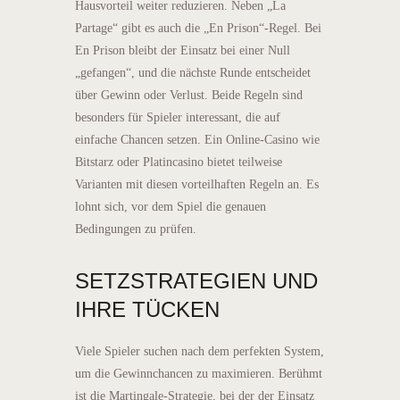
Hausvorteil weiter reduzieren. Neben „La
Partage“ gibt es auch die „En Prison“-Regel. Bei
En Prison bleibt der Einsatz bei einer Null
„gefangen“, und die nächste Runde entscheidet
über Gewinn oder Verlust. Beide Regeln sind
besonders für Spieler interessant, die auf
einfache Chancen setzen. Ein Online-Casino wie
Bitstarz oder Platincasino bietet teilweise
Varianten mit diesen vorteilhaften Regeln an. Es
lohnt sich, vor dem Spiel die genauen
Bedingungen zu prüfen.
SETZSTRATEGIEN UND
IHRE TÜCKEN
Viele Spieler suchen nach dem perfekten System,
um die Gewinnchancen zu maximieren. Berühmt
ist die Martingale-Strategie, bei der der Einsatz