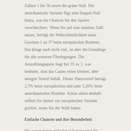
Zahlen 1 bis 36 sowie die grüne Null. Die
amerikanische Variante fügt eine Doppel-Null
hinzu, was die Chancen für den Spieler
verschlechtert. Wenn Sie auf eine einzelne Zahl
setzen, beträgt die Wahrscheinlichkeit eines
Gewinns 1 zu 37 beim europäischen Roulette.
Das klingt nach nicht viel, ist aber die Grundlage
für alle weiteren Überlegungen. Die
Auszahlungsquote liegt bei 35 zu 1, was
bedeutet, dass das Casino einen kleinen, aber
stetigen Vorteil behält. Dieser Hausvorteil beträgt
2,7% beim europäischen und satte 5,26% beim
amerikanischen Roulette. Schon allein deshalb
sollten Sie immer zur europäischen Variante
greifen, wenn Sie die Wahl haben.
Einfache Chancen und ihre Besonderheit
Die sogenannten einfachen Chancen sind für